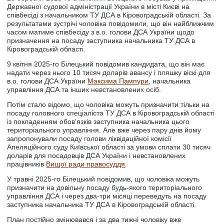
Державної судової адміністрації України в місті Києві на
співбесіді з начальником ТУ ДСА в Кіровоградській області. За
результатами зустрічі чоловіка повідомили, що він найближчим
часом матиме співбесіду з в.о. голови ДСА України щодо
призначення на посаду заступника начальника ТУ ДСА в
Кіровоградській області.
9 квітня 2025-го Білецький повідомив кандидата, що він має
надати через нього 10 тисяч доларів авансу і пляшку віскі для
в.о. голови ДСА України
Максима Пампури
, начальника
управління ДСА та інших невстановлених осіб.
Потім стало відомо, що чоловіка можуть призначити тільки на
посаду головного спеціаліста ТУ ДСА в Кіровоградській області
із покладенням обовʼязків заступника начальника цього
територіального управління. Але вже через пару днів йому
запропонували посаду голови ліквідаційної комісії
Апеляційного суду Київської області за умови сплати 30 тисяч
доларів для посадовців ДСА України і невстановлених
працівників
Вищої ради правосуддя
.
У травні 2025-го Білецький повідомив, що чоловіка можуть
призначити на довільну посаду будь-якого територіального
управління ДСА і через два-три місяці переведуть на посаду
заступника начальника ТУ ДСА в Кіровоградській області.
План постійно змінювався і за два тижні чоловіку вже