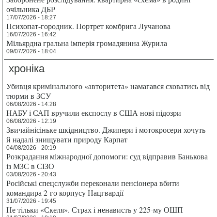
очільника ДБР
17/07/2026 - 18:27
Психопат-городник. Портрет комбрига Лучанова
16/07/2026 - 16:42
Мільярдна гральна імперія громадянина Журила
09/07/2026 - 18:04
хроніка
Убивця кримінального «авторитета» намагався сховатись від
тюрми в ЗСУ
06/08/2026 - 14:28
НАБУ і САП вручили експослу в США нові підозри
06/08/2026 - 12:19
Звичайнісіньке шкідництво. Джипери і мотокросери хочуть
й надалі знищувати природу Карпат
04/08/2026 - 20:19
Розкрадання міжнародної допомоги: суд відправив Банькова
із МЗС в СІЗО
03/08/2026 - 20:43
Російські спецслужби переконали пенсіонера вбити
командира 2-го корпусу Нацгвардії
31/07/2026 - 19:45
Не тільки «Скеля». Страх і ненависть у 225-му ОШП