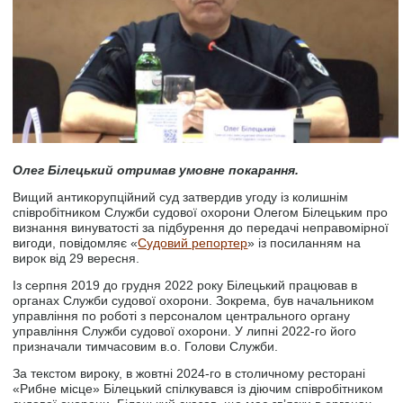
Олег Білецький отримав умовне покарання.
Вищий антикорупційний суд затвердив угоду із колишнім
співробітником Служби судової охорони Олегом Білецьким про
визнання винуватості за підбурення до передачі неправомірної
вигоди, повідомляє «
Судовий репортер
» із посиланням на
вирок від 29 вересня.
Із серпня 2019 до грудня 2022 року Білецький працював в
органах Служби судової охорони. Зокрема, був начальником
управління по роботі з персоналом центрального органу
управління Служби судової охорони. У липні 2022-го його
призначали тимчасовим в.о. Голови Служби.
За текстом вироку, в жовтні 2024-го в столичному ресторані
«Рибне місце» Білецький спілкувався із діючим співробітником