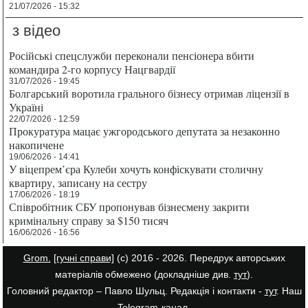
21/07/2026 - 15:32
з відео
Російські спецслужби переконали пенсіонера вбити
командира 2-го корпусу Нацгвардії
31/07/2026 - 19:45
Болгарський воротила грального бізнесу отримав ліцензії в
Україні
22/07/2026 - 12:59
Прокуратура мацає ужгородського депутата за незаконно
накопичене
19/06/2026 - 14:41
У віцепрем’єра Кулеби хочуть конфіскувати столичну
квартиру, записану на сестру
17/06/2026 - 18:19
Співробітник СБУ пропонував бізнесмену закрити
кримінальну справу за $150 тисяч
16/06/2026 - 16:56
Grom.
[гучні справи]
(с) 2016 - 2026. Передрук авторських
матеріалів обмежено (докладніше див.
тут
).
Головний редактор – Павло Шульц. Редакція і контакти -
тут
. Наш
Telegram-канал
.