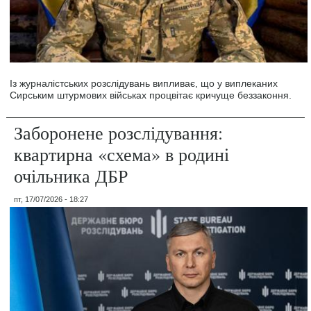
Із журналістських розслідувань випливає, що у виплеканих
Сирським штурмових військах процвітає кричуще беззаконня.
Заборонене розслідування:
квартирна «схема» в родині
очільника ДБР
пт, 17/07/2026 - 18:27