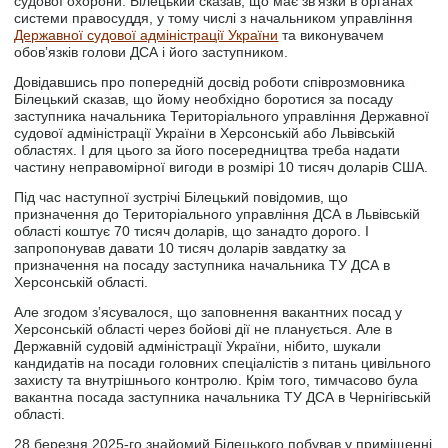
судової охорони. Білецький сказав, що має звʼязки в органах
системи правосуддя, у тому числі з начальником управління
Державної судової адміністрації України
та виконувачем
обовʼязків голови ДСА і його заступником.
Довідавшись про попередній досвід роботи співрозмовника
Білецький сказав, що йому необхідно боротися за посаду
заступника начальника Територіального управління Державної
судової адміністрації України в Херсонській або Львівській
областях. І для цього за його посередництва треба надати
частину неправомірної вигоди в розмірі 10 тисяч доларів США.
Під час наступної зустрічі Білецький повідомив, що
призначення до Територіального управління ДСА в Львівській
області коштує 70 тисяч доларів, що занадто дорого. І
запропонував давати 10 тисяч доларів завдатку за
призначення на посаду заступника начальника ТУ ДСА в
Херсонській області.
Але згодом зʼясувалося, що заповнення вакантних посад у
Херсонській області через бойові дії не планується. Але в
Державній судовій адміністрації України, нібито, шукали
кандидатів на посади головних спеціалістів з питань цивільного
захисту та внутрішнього контролю. Крім того, тимчасово була
вакантна посада заступника начальника ТУ ДСА в Чернігівській
області.
28 березня 2025-го знайомий Білецького побував у приміщенні