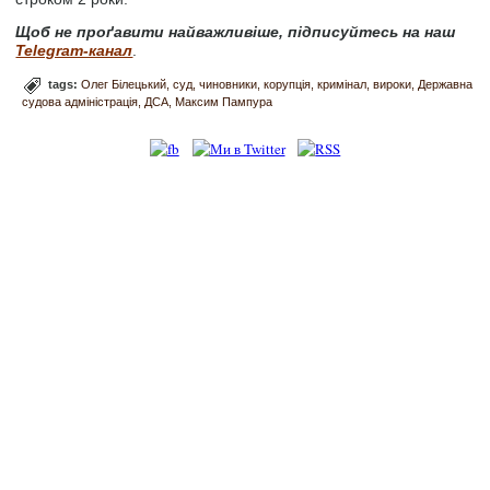
Щоб не проґавити найважливіше, підписуйтесь на наш
Telegram-канал
.
tags:
Олег Білецький
суд
чиновники
корупція
кримінал
вироки
Державна
судова адміністрація
ДСА
Максим Пампура