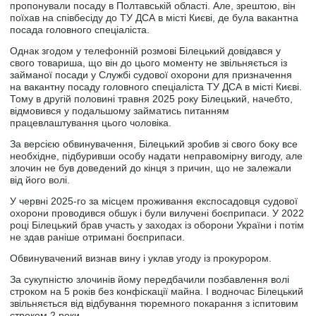
пропонували посаду в Полтавській області. Але, зрештою, він
поїхав на співбесіду до ТУ ДСА в місті Києві, де була вакантна
посада головного спеціаліста.
Однак згодом у телефонній розмові Білецький довідався у
свого товариша, що він до цього моменту не звільняється із
займаної посади у Службі судової охорони для призначення
на вакантну посаду головного спеціаліста ТУ ДСА в місті Києві.
Тому в другій половині травня 2025 року Білецький, начебто,
відмовився у подальшому займатись питанням
працевлаштування цього чоловіка.
За версією обвинувачення, Білецький зробив зі свого боку все
необхідне, підбуривши особу надати неправомірну вигоду, але
злочин не був доведений до кінця з причин, що не залежали
від його волі.
У червні 2025-го за місцем проживання експосадовця судової
охорони проводився обшук і були вилучені боєприпаси. У 2022
році Білецький брав участь у заходах із оборони України і потім
не здав раніше отримані боєприпаси.
Обвинувачений визнав вину і уклав угоду із прокурором.
За сукупністю злочинів йому передбачили позбавлення волі
строком на 5 років без конфіскації майна. І водночас Білецький
звільняється від відбування тюремного покарання з іспитовим
строком 2 роки.