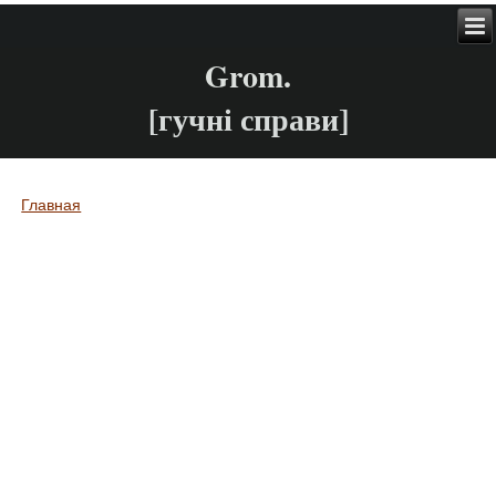
Grom.
[гучні справи]
Главная
Вы здесь