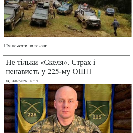
І їм начхати на закони.
Не тільки «Скеля». Страх і
ненависть у 225-му ОШП
пт, 31/07/2026 - 18:19