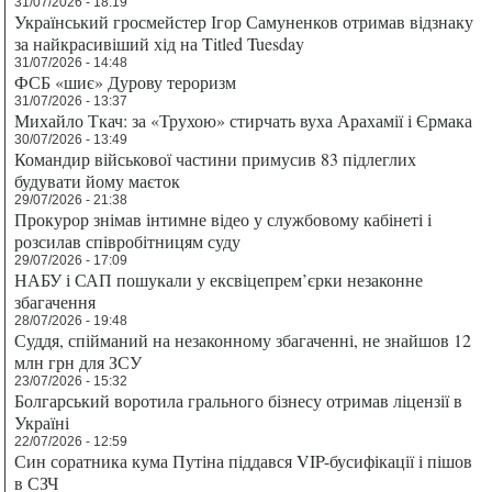
31/07/2026 - 18:19
Український гросмейстер Ігор Самуненков отримав відзнаку
за найкрасивіший хід на Titled Tuesday
31/07/2026 - 14:48
ФСБ «шиє» Дурову тероризм
31/07/2026 - 13:37
Михайло Ткач: за «Трухою» стирчать вуха Арахамії і Єрмака
30/07/2026 - 13:49
Командир військової частини примусив 83 підлеглих
будувати йому маєток
29/07/2026 - 21:38
Прокурор знімав інтимне відео у службовому кабінеті і
розсилав співробітницям суду
29/07/2026 - 17:09
НАБУ і САП пошукали у ексвіцепрем’єрки незаконне
збагачення
28/07/2026 - 19:48
Суддя, спійманий на незаконному збагаченні, не знайшов 12
млн грн для ЗСУ
23/07/2026 - 15:32
Болгарський воротила грального бізнесу отримав ліцензії в
Україні
22/07/2026 - 12:59
Син соратника кума Путіна піддався VIP-бусифікації і пішов
в СЗЧ