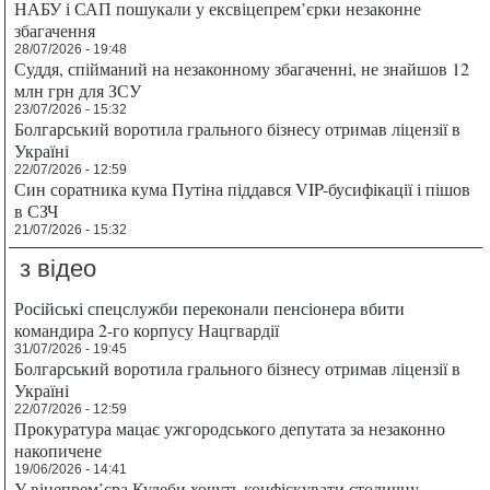
НАБУ і САП пошукали у ексвіцепрем’єрки незаконне
збагачення
28/07/2026 - 19:48
Суддя, спійманий на незаконному збагаченні, не знайшов 12
млн грн для ЗСУ
23/07/2026 - 15:32
Болгарський воротила грального бізнесу отримав ліцензії в
Україні
22/07/2026 - 12:59
Син соратника кума Путіна піддався VIP-бусифікації і пішов
в СЗЧ
21/07/2026 - 15:32
з відео
Російські спецслужби переконали пенсіонера вбити
командира 2-го корпусу Нацгвардії
31/07/2026 - 19:45
Болгарський воротила грального бізнесу отримав ліцензії в
Україні
22/07/2026 - 12:59
Прокуратура мацає ужгородського депутата за незаконно
накопичене
19/06/2026 - 14:41
У віцепрем’єра Кулеби хочуть конфіскувати столичну