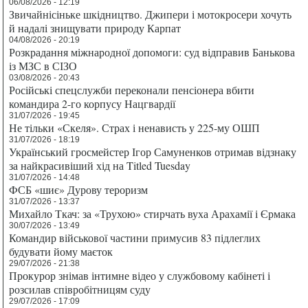
06/08/2026 - 12:19
Звичайнісіньке шкідництво. Джипери і мотокросери хочуть
й надалі знищувати природу Карпат
04/08/2026 - 20:19
Розкрадання міжнародної допомоги: суд відправив Банькова
із МЗС в СІЗО
03/08/2026 - 20:43
Російські спецслужби переконали пенсіонера вбити
командира 2-го корпусу Нацгвардії
31/07/2026 - 19:45
Не тільки «Скеля». Страх і ненависть у 225-му ОШП
31/07/2026 - 18:19
Український гросмейстер Ігор Самуненков отримав відзнаку
за найкрасивіший хід на Titled Tuesday
31/07/2026 - 14:48
ФСБ «шиє» Дурову тероризм
31/07/2026 - 13:37
Михайло Ткач: за «Трухою» стирчать вуха Арахамії і Єрмака
30/07/2026 - 13:49
Командир військової частини примусив 83 підлеглих
будувати йому маєток
29/07/2026 - 21:38
Прокурор знімав інтимне відео у службовому кабінеті і
розсилав співробітницям суду
29/07/2026 - 17:09