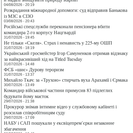
04/08/2026 - 20:19
Розкрадання міжнародної допомоги: суд відправив Банькова
із МЗС в СІЗО
03/08/2026 - 20:43
Російські спецслужби переконали пенсіонера вбити
командира 2-го корпусу Нацгвардії
31/07/2026 - 19:45
Не тільки «Скеля». Страх і ненависть у 225-му ОШП
31/07/2026 - 18:19
Український гросмейстер Ігор Самуненков отримав відзнаку
за найкрасивіший хід на Titled Tuesday
31/07/2026 - 14:48
ФСБ «шиє» Дурову тероризм
31/07/2026 - 13:37
Михайло Ткач: за «Трухою» стирчать вуха Арахамії і Єрмака
30/07/2026 - 13:49
Командир військової частини примусив 83 підлеглих
будувати йому маєток
29/07/2026 - 21:38
Прокурор знімав інтимне відео у службовому кабінеті і
розсилав співробітницям суду
29/07/2026 - 17:09
НАБУ і САП пошукали у ексвіцепрем’єрки незаконне
збагачення