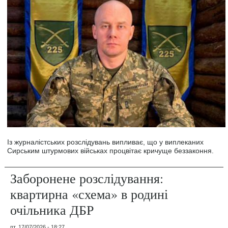
Із журналістських розслідувань випливає, що у виплеканих
Сирським штурмових військах процвітає кричуще беззаконня.
Заборонене розслідування:
квартирна «схема» в родині
очільника ДБР
пт, 17/07/2026 - 18:27