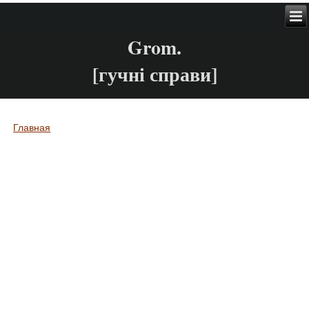
Grom.
[гучні справи]
Главная
Вы здесь