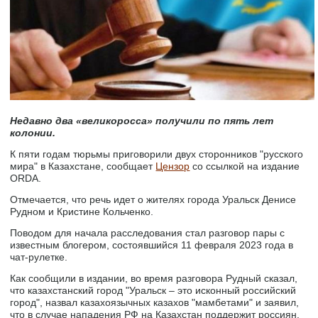
Недавно два «великоросса» получили по пять лет
колонии.
К пяти годам тюрьмы приговорили двух сторонников "русского
мира" в Казахстане, сообщает
Цензор
со ссылкой на издание
ORDA.
Отмечается, что речь идет о жителях города Уральск Денисе
Рудном и Кристине Кольченко.
Поводом для начала расследования стал разговор пары с
известным блогером, состоявшийся 11 февраля 2023 года в
чат-рулетке.
Как сообщили в издании, во время разговора Рудный сказал,
что казахстанский город "Уральск – это исконный российский
город", назвал казахоязычных казахов "мамбетами" и заявил,
что в случае нападения РФ на Казахстан поддержит россиян.