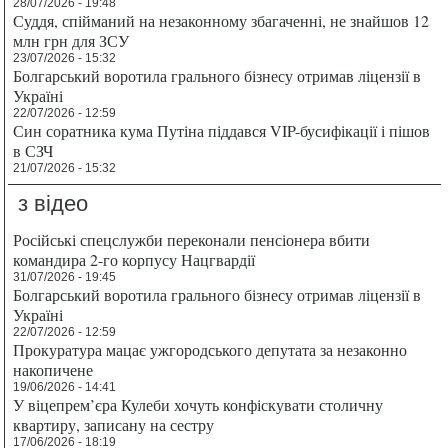
28/07/2026 - 19:48
Суддя, спійманий на незаконному збагаченні, не знайшов 12
млн грн для ЗСУ
23/07/2026 - 15:32
Болгарський воротила грального бізнесу отримав ліцензії в
Україні
22/07/2026 - 12:59
Син соратника кума Путіна піддався VIP-бусифікації і пішов
в СЗЧ
21/07/2026 - 15:32
з відео
Російські спецслужби переконали пенсіонера вбити
командира 2-го корпусу Нацгвардії
31/07/2026 - 19:45
Болгарський воротила грального бізнесу отримав ліцензії в
Україні
22/07/2026 - 12:59
Прокуратура мацає ужгородського депутата за незаконно
накопичене
19/06/2026 - 14:41
У віцепрем’єра Кулеби хочуть конфіскувати столичну
квартиру, записану на сестру
17/06/2026 - 18:19