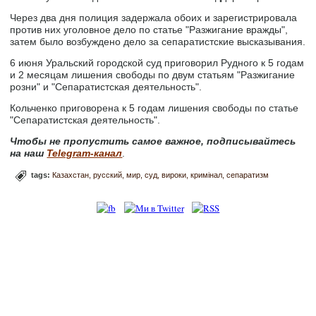
Через два дня полиция задержала обоих и зарегистрировала
против них уголовное дело по статье "Разжигание вражды",
затем было возбуждено дело за сепаратистские высказывания.
6 июня Уральский городской суд приговорил Рудного к 5 годам
и 2 месяцам лишения свободы по двум статьям "Разжигание
розни" и "Сепаратистская деятельность".
Кольченко приговорена к 5 годам лишения свободы по статье
"Сепаратистская деятельность".
Чтобы не пропустить самое важное, подписывайтесь
на наш
Telegram-канал
.
tags:
Казахстан
русский
мир
суд
вироки
кримінал
сепаратизм