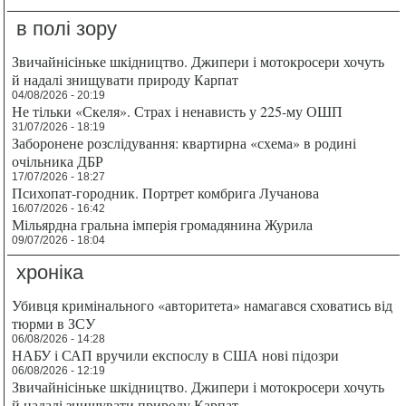
в полі зору
Звичайнісіньке шкідництво. Джипери і мотокросери хочуть
й надалі знищувати природу Карпат
04/08/2026 - 20:19
Не тільки «Скеля». Страх і ненависть у 225-му ОШП
31/07/2026 - 18:19
Заборонене розслідування: квартирна «схема» в родині
очільника ДБР
17/07/2026 - 18:27
Психопат-городник. Портрет комбрига Лучанова
16/07/2026 - 16:42
Мільярдна гральна імперія громадянина Журила
09/07/2026 - 18:04
хроніка
Убивця кримінального «авторитета» намагався сховатись від
тюрми в ЗСУ
06/08/2026 - 14:28
НАБУ і САП вручили експослу в США нові підозри
06/08/2026 - 12:19
Звичайнісіньке шкідництво. Джипери і мотокросери хочуть
й надалі знищувати природу Карпат