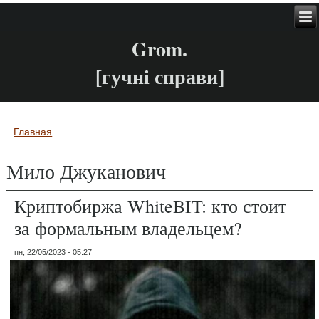
Grom.
[гучні справи]
Главная
Вы здесь
Мило Джуканович
Криптобиржа WhiteBIT: кто стоит
за формальным владельцем?
пн, 22/05/2023 - 05:27