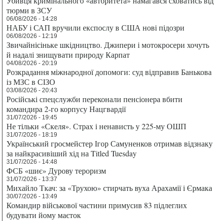
Убивця кримінального «авторитета» намагався сховатись від
тюрми в ЗСУ
06/08/2026 - 14:28
НАБУ і САП вручили експослу в США нові підозри
06/08/2026 - 12:19
Звичайнісіньке шкідництво. Джипери і мотокросери хочуть
й надалі знищувати природу Карпат
04/08/2026 - 20:19
Розкрадання міжнародної допомоги: суд відправив Банькова
із МЗС в СІЗО
03/08/2026 - 20:43
Російські спецслужби переконали пенсіонера вбити
командира 2-го корпусу Нацгвардії
31/07/2026 - 19:45
Не тільки «Скеля». Страх і ненависть у 225-му ОШП
31/07/2026 - 18:19
Український гросмейстер Ігор Самуненков отримав відзнаку
за найкрасивіший хід на Titled Tuesday
31/07/2026 - 14:48
ФСБ «шиє» Дурову тероризм
31/07/2026 - 13:37
Михайло Ткач: за «Трухою» стирчать вуха Арахамії і Єрмака
30/07/2026 - 13:49
Командир військової частини примусив 83 підлеглих
будувати йому маєток