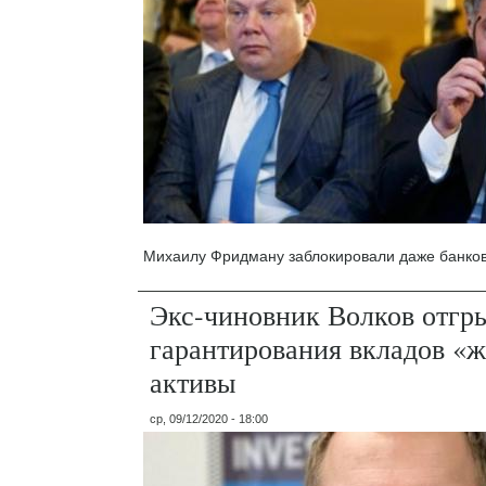
Михаилу Фридману заблокировали даже банков
Экс-чиновник Волков отгр
гарантирования вкладов «
активы
ср, 09/12/2020 - 18:00