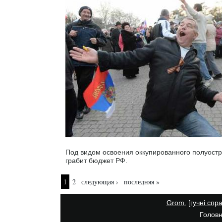
Под видом освоения оккупированного полуост
грабит бюджет РФ.
Страницы
1
2
следующая ›
последняя »
Grom.
[гучні спр
Головн