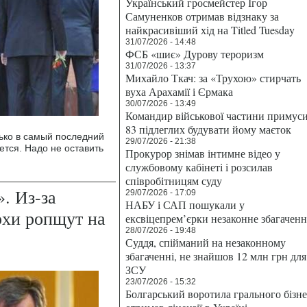
Український гросмейстер Ігор
Самуненков отримав відзнаку за
найкрасивіший хід на Titled Tuesday
31/07/2026 - 14:48
ФСБ «шиє» Дурову тероризм
31/07/2026 - 13:37
Михайло Ткач: за «Трухою» стирчать
вуха Арахамії і Єрмака
30/07/2026 - 13:49
Командир військової частини примус
83 підлеглих будувати йому маєток
ько в самый последний
29/07/2026 - 21:38
ется. Надо не оставить
Прокурор знімав інтимне відео у
службовому кабінеті і розсилав
співробітницям суду
. Из-за
29/07/2026 - 17:09
НАБУ і САП пошукали у
рхи ропщут на
ексвіцепрем’єрки незаконне збагаченн
28/07/2026 - 19:48
Суддя, спійманий на незаконному
збагаченні, не знайшов 12 млн грн для
ЗСУ
23/07/2026 - 15:32
Болгарський воротила грального бізн