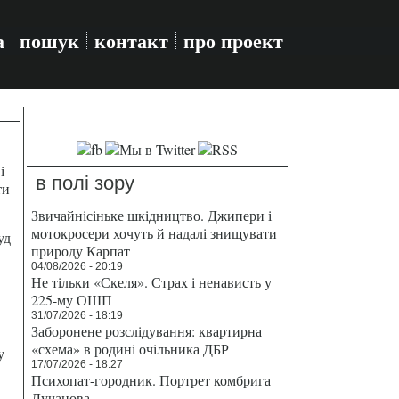
а
пошук
контакт
про проект
і
в полі зору
ти
Звичайнісіньке шкідництво. Джипери і
мотокросери хочуть й надалі знищувати
уд
природу Карпат
04/08/2026 - 20:19
Не тільки «Скеля». Страх і ненависть у
225-му ОШП
31/07/2026 - 18:19
Заборонене розслідування: квартирна
«схема» в родині очільника ДБР
у
17/07/2026 - 18:27
Психопат-городник. Портрет комбрига
Лучанова