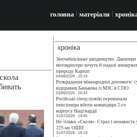
головна
матеріали
хронік
хроніка
Звичайнісіньке шкідництво. Джипери 
мотокросери хочуть й надалі знищува
природу Карпат
скола
04/08/2026 - 20:19
Розкрадання міжнародної допомоги: с
бивать
відправив Банькова із МЗС в СІЗО
03/08/2026 - 20:43
Російські спецслужби переконали
пенсіонера вбити командира 2-го
корпусу Нацгвардії
31/07/2026 - 19:45
Не тільки «Скеля». Страх і ненависть 
225-му ОШП
31/07/2026 - 18:19