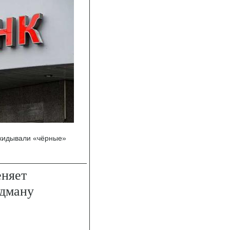
екидывали «чёрные»
еняет
идману