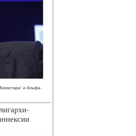
Киевстара” и Альфа-
лигархи-
аннексии