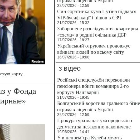
отримав ліцензії в Україні
22/07/2026 - 12:59
Син соратника кума Путіна піддався
VIP-бусифікації і пішов в СЗЧ
21/07/2026 - 15:32
Заборонене розслідування: квартирна
«схема» в родині очільника ДБР
17/07/2026 - 18:27
Український отруювач продовжує
вбивати людей по всьому світу
16/07/2026 - 19:08
з відео
скую карту.
Російські спецслужби переконали
пенсіонера вбити командира 2-го
ыз у Фонда
корпусу Нацгвардії
жирные»
31/07/2026 - 19:45
Болгарський воротила грального бізн
отримав ліцензії в Україні
22/07/2026 - 12:59
Прокуратура мацає ужгородського
депутата за незаконно накопичене
19/06/2026 - 14:41
У віцепрем’єра Кулеби хочуть