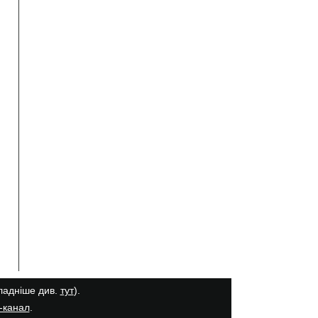
кладніше див.
тут
).
-канал
.