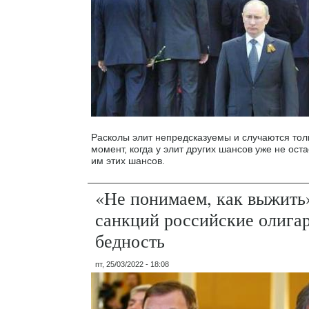
Расколы элит непредсказуемы и случаются тол
момент, когда у элит других шансов уже не оста
им этих шансов.
«Не понимаем, как выжить»
санкций российские олига
бедность
пт, 25/03/2022 - 18:08