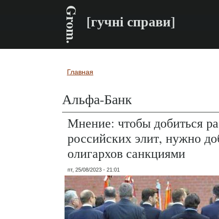
Grom.
[гучні справи]
Главная
Вы здесь
Альфа-Банк
Мнение: чтобы добиться ра
российских элит, нужно до
олигархов санкциями
пт, 25/08/2023 - 21:01