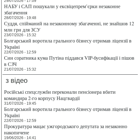
29/07/2026 - 17:09
НАБУ і САП пошукали у ексвіцепрем’єрки незаконне
збагачення
28/07/2026 - 19:48
Суддя, спійманий на незаконному збагаченні, не знайшов 12
млн грн для ЗСУ
23/07/2026 - 15:32
Болгарський воротила грального бізнесу отримав ліцензії в
Україні
22/07/2026 - 12:59
Син соратника кума Путіна піддався VIP-бусифікації і пішов
в СЗЧ
21/07/2026 - 15:32
з відео
Російські спецслужби переконали пенсіонера вбити
командира 2-го корпусу Нацгвардії
31/07/2026 - 19:45
Болгарський воротила грального бізнесу отримав ліцензії в
Україні
22/07/2026 - 12:59
Прокуратура мацає ужгородського депутата за незаконно
накопичене
19/06/2026 - 14:41