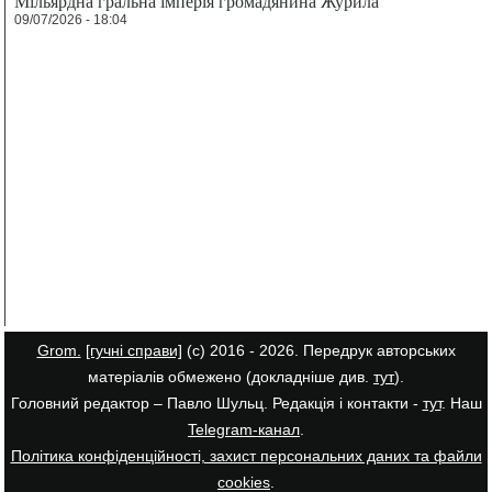
Мільярдна гральна імперія громадянина Журила
09/07/2026 - 18:04
Grom.
[гучні справи]
(с) 2016 - 2026. Передрук авторських
матеріалів обмежено (докладніше див.
тут
).
Головний редактор – Павло Шульц. Редакція і контакти -
тут
. Наш
Telegram-канал
.
Політика конфіденційності, захист персональних даних та файли
cookies
.