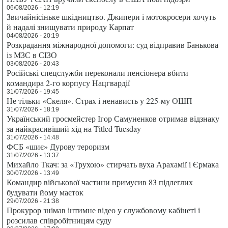
06/08/2026 - 12:19
Звичайнісіньке шкідництво. Джипери і мотокросери хочуть
й надалі знищувати природу Карпат
04/08/2026 - 20:19
Розкрадання міжнародної допомоги: суд відправив Банькова
із МЗС в СІЗО
03/08/2026 - 20:43
Російські спецслужби переконали пенсіонера вбити
командира 2-го корпусу Нацгвардії
31/07/2026 - 19:45
Не тільки «Скеля». Страх і ненависть у 225-му ОШП
31/07/2026 - 18:19
Український гросмейстер Ігор Самуненков отримав відзнаку
за найкрасивіший хід на Titled Tuesday
31/07/2026 - 14:48
ФСБ «шиє» Дурову тероризм
31/07/2026 - 13:37
Михайло Ткач: за «Трухою» стирчать вуха Арахамії і Єрмака
30/07/2026 - 13:49
Командир військової частини примусив 83 підлеглих
будувати йому маєток
29/07/2026 - 21:38
Прокурор знімав інтимне відео у службовому кабінеті і
розсилав співробітницям суду