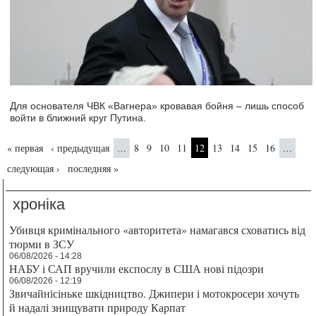
Для основателя ЧВК «Вагнера» кровавая бойня – лишь способ
войти в ближний круг Путина.
Страницы
« первая
‹ предыдущая
8
9
10
11
12
13
14
15
16
…
…
следующая ›
последняя »
хроніка
Убивця кримінального «авторитета» намагався сховатись від
тюрми в ЗСУ
06/08/2026 - 14:28
НАБУ і САП вручили експослу в США нові підозри
06/08/2026 - 12:19
Звичайнісіньке шкідництво. Джипери і мотокросери хочуть
й надалі знищувати природу Карпат