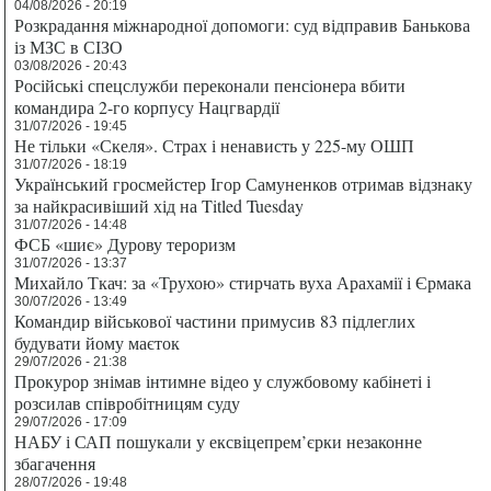
04/08/2026 - 20:19
Розкрадання міжнародної допомоги: суд відправив Банькова
із МЗС в СІЗО
03/08/2026 - 20:43
Російські спецслужби переконали пенсіонера вбити
командира 2-го корпусу Нацгвардії
31/07/2026 - 19:45
Не тільки «Скеля». Страх і ненависть у 225-му ОШП
31/07/2026 - 18:19
Український гросмейстер Ігор Самуненков отримав відзнаку
за найкрасивіший хід на Titled Tuesday
31/07/2026 - 14:48
ФСБ «шиє» Дурову тероризм
31/07/2026 - 13:37
Михайло Ткач: за «Трухою» стирчать вуха Арахамії і Єрмака
30/07/2026 - 13:49
Командир військової частини примусив 83 підлеглих
будувати йому маєток
29/07/2026 - 21:38
Прокурор знімав інтимне відео у службовому кабінеті і
розсилав співробітницям суду
29/07/2026 - 17:09
НАБУ і САП пошукали у ексвіцепрем’єрки незаконне
збагачення
28/07/2026 - 19:48