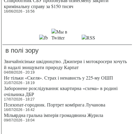
Співробітник СБУ пропонував бізнесмену закрити
кримінальну справу за $150 тисяч
16/06/2026 - 16:56
в полі зору
Звичайнісіньке шкідництво. Джипери і мотокросери хочуть
й надалі знищувати природу Карпат
04/08/2026 - 20:19
Не тільки «Скеля». Страх і ненависть у 225-му ОШП
31/07/2026 - 18:19
Заборонене розслідування: квартирна «схема» в родині
очільника ДБР
17/07/2026 - 18:27
Психопат-городник. Портрет комбрига Лучанова
16/07/2026 - 16:42
Мільярдна гральна імперія громадянина Журила
09/07/2026 - 18:04