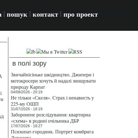
а
пошук
контакт
про проект
в полі зору
Звичайнісіньке шкідництво. Джипери і
А
мотокросери хочуть й надалі знищувати
природу Карпат
і
04/08/2026 - 20:19
Не тільки «Скеля». Страх і ненависть у
ти
225-му ОШП
31/07/2026 - 18:19
Заборонене розслідування: квартирна
уд
«схема» в родині очільника ДБР
17/07/2026 - 18:27
Психопат-городник. Портрет комбрига
Лучанова