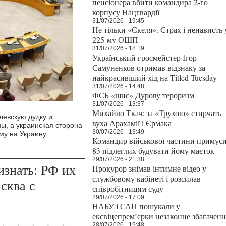
пенсіонера вбити командира 2-го
корпусу Нацгвардії
31/07/2026 - 19:45
Не тільки «Скеля». Страх і ненависть 
225-му ОШП
31/07/2026 - 18:19
Український гросмейстер Ігор
Самуненков отримав відзнаку за
найкрасивіший хід на Titled Tuesday
31/07/2026 - 14:48
ФСБ «шиє» Дурову тероризм
31/07/2026 - 13:37
Михайло Ткач: за «Трухою» стирчать
евскую дудку и
вуха Арахамії і Єрмака
ы, а украинская сторона
30/07/2026 - 13:49
му на Украину.
Командир військової частини примус
83 підлеглих будувати йому маєток
29/07/2026 - 21:38
изнать: РФ их
Прокурор знімав інтимне відео у
службовому кабінеті і розсилав
сква с
співробітницям суду
29/07/2026 - 17:09
НАБУ і САП пошукали у
ексвіцепрем’єрки незаконне збагаченн
28/07/2026 - 19:48