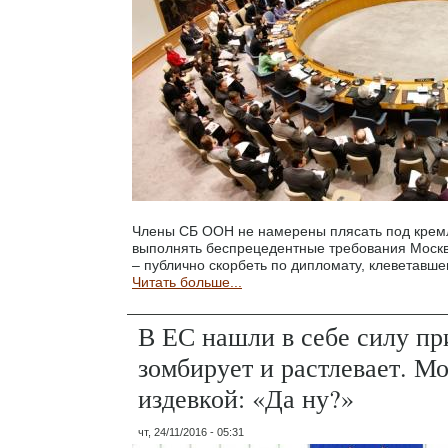
Члены СБ ООН не намерены плясать под кремл
выполнять беспрецедентные требования Москв
– публично скорбеть по дипломату, клеветавше
Читать больше...
В ЕС нашли в себе силу пр
зомбирует и растлевает. Мо
издевкой: «Да ну?»
чт, 24/11/2016 - 05:31