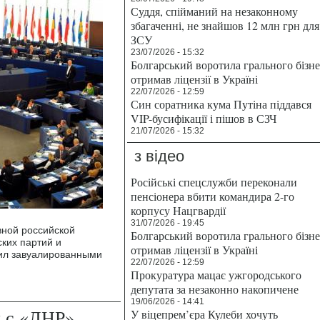
Суддя, спійманий на незаконному
збагаченні, не знайшов 12 млн грн для
ЗСУ
23/07/2026 - 15:32
Болгарський воротила грального бізн
отримав ліцензії в Україні
22/07/2026 - 12:59
Син соратника кума Путіна піддався
VIP-бусифікації і пішов в СЗЧ
21/07/2026 - 15:32
з відео
Російські спецслужби переконали
пенсіонера вбити командира 2-го
корпусу Нацгвардії
31/07/2026 - 19:45
вной российской
Болгарський воротила грального бізн
ких партий и
отримав ліцензії в Україні
тил завуалированными
22/07/2026 - 12:59
Прокуратура мацає ужгородського
депутата за незаконно накопичене
19/06/2026 - 14:41
 с «ЛНР»,
У віцепрем’єра Кулеби хочуть