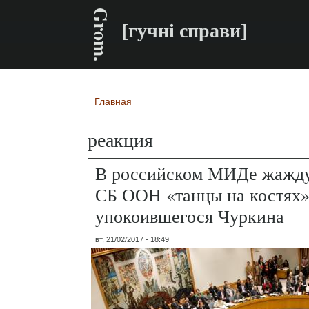
Grom.
[гучні справи]
Главная
Вы здесь
реакция
В российском МИДе жаждут
СБ ООН «танцы на костях
упокоившегося Чуркина
вт, 21/02/2017 - 18:49