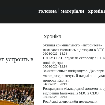
головна
матеріали
хронік
хроніка
Убивця кримінального «авторитета»
намагався сховатись від тюрми в ЗСУ
06/08/2026 - 14:28
 устроить в
НАБУ і САП вручили експослу в СШ
нові підозри
»
06/08/2026 - 12:19
Звичайнісіньке шкідництво. Джипери 
мотокросери хочуть й надалі знищува
природу Карпат
04/08/2026 - 20:19
Розкрадання міжнародної допомоги: с
відправив Банькова із МЗС в СІЗО
03/08/2026 - 20:43
Російські спецслужби переконали