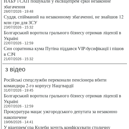
НАБУ і САП пошукали у ексвіцепрем’єрки незаконне
збагачення
28/07/2026 - 19:48
Суддя, спійманий на незаконному збагаченні, не знайшов 12
млн грн для ЗСУ
23/07/2026 - 15:32
Болгарський воротила грального бізнесу отримав ліцензії в
Україні
22/07/2026 - 12:59
Син соратника кума Путіна піддався VIP-бусифікації і пішов
в СЗЧ
21/07/2026 - 15:32
з відео
Російські спецслужби переконали пенсіонера вбити
командира 2-го корпусу Нацгвардії
31/07/2026 - 19:45
Болгарський воротила грального бізнесу отримав ліцензії в
Україні
22/07/2026 - 12:59
Прокуратура мацає ужгородського депутата за незаконно
накопичене
19/06/2026 - 14:41
У віцепрем’єра Кулеби хочуть конфіскувати столичну