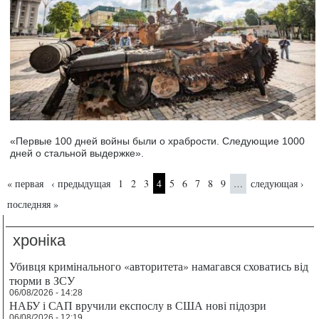
«Первые 100 дней войны были о храбрости. Следующие 1000
дней о стальной выдержке».
Страницы
« первая
‹ предыдущая
1
2
3
4
5
6
7
8
9
следующая ›
…
последняя »
хроніка
Убивця кримінального «авторитета» намагався сховатись від
тюрми в ЗСУ
06/08/2026 - 14:28
НАБУ і САП вручили експослу в США нові підозри
06/08/2026 - 12:19