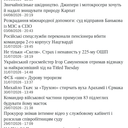
Звичайнісіньке шкідництво. Джипери і мотокросери хочуть
й надалі знищувати природу Карпат
04/08/2026 - 20:19
Розкрадання міжнародної допомоги: суд відправив Банькова
із МЗС в СІЗО
03/08/2026 - 20:43
Російські спецслужби переконали пенсіонера вбити
командира 2-го корпусу Нацгвардії
31/07/2026 - 19:45
Не тільки «Скеля». Страх і ненависть у 225-му ОШП
31/07/2026 - 18:19
Український гросмейстер Ігор Самуненков отримав відзнаку
за найкрасивіший хід на Titled Tuesday
31/07/2026 - 14:48
ФСБ «шиє» Дурову тероризм
31/07/2026 - 13:37
Михайло Ткач: за «Трухою» стирчать вуха Арахамії і Єрмака
30/07/2026 - 13:49
Командир військової частини примусив 83 підлеглих
будувати йому маєток
29/07/2026 - 21:38
Прокурор знімав інтимне відео у службовому кабінеті і
розсилав співробітницям суду
29/07/2026 - 17:09