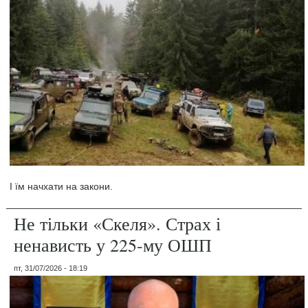
І їм начхати на закони.
Не тільки «Скеля». Страх і
ненависть у 225-му ОШП
пт, 31/07/2026 - 18:19