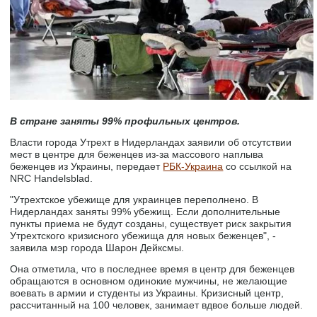
В стране заняты 99% профильных центров.
Власти города Утрехт в Нидерландах заявили об отсутствии
мест в центре для беженцев из-за массового наплыва
беженцев из Украины, передает
РБК-Украина
со ссылкой на
NRC Handelsblad.
"Утрехтское убежище для украинцев переполнено. В
Нидерландах заняты 99% убежищ. Если дополнительные
пункты приема не будут созданы, существует риск закрытия
Утрехтского кризисного убежища для новых беженцев", -
заявила мэр города Шарон Дейксмы.
Она отметила, что в последнее время в центр для беженцев
обращаются в основном одинокие мужчины, не желающие
воевать в армии и студенты из Украины. Кризисный центр,
рассчитанный на 100 человек, занимает вдвое больше людей.