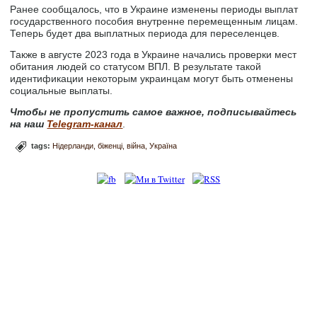
Ранее сообщалось, что в Украине изменены периоды выплат
государственного пособия внутренне перемещенным лицам.
Теперь будет два выплатных периода для переселенцев.
Также в августе 2023 года в Украине начались проверки мест
обитания людей со статусом ВПЛ. В результате такой
идентификации некоторым украинцам могут быть отменены
социальные выплаты.
Чтобы не пропустить самое важное, подписывайтесь
на наш
Telegram-канал
.
tags:
Нідерланди
біженці
війна
Україна