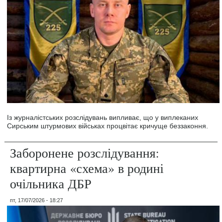
Із журналістських розслідувань випливає, що у виплеканих
Сирським штурмових військах процвітає кричуще беззаконня.
Заборонене розслідування:
квартирна «схема» в родині
очільника ДБР
пт, 17/07/2026 - 18:27