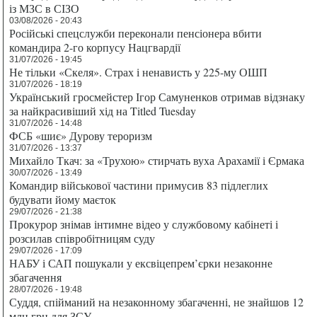
із МЗС в СІЗО
03/08/2026 - 20:43
Російські спецслужби переконали пенсіонера вбити
командира 2-го корпусу Нацгвардії
31/07/2026 - 19:45
Не тільки «Скеля». Страх і ненависть у 225-му ОШП
31/07/2026 - 18:19
Український гросмейстер Ігор Самуненков отримав відзнаку
за найкрасивіший хід на Titled Tuesday
31/07/2026 - 14:48
ФСБ «шиє» Дурову тероризм
31/07/2026 - 13:37
Михайло Ткач: за «Трухою» стирчать вуха Арахамії і Єрмака
30/07/2026 - 13:49
Командир військової частини примусив 83 підлеглих
будувати йому маєток
29/07/2026 - 21:38
Прокурор знімав інтимне відео у службовому кабінеті і
розсилав співробітницям суду
29/07/2026 - 17:09
НАБУ і САП пошукали у ексвіцепрем’єрки незаконне
збагачення
28/07/2026 - 19:48
Суддя, спійманий на незаконному збагаченні, не знайшов 12
млн грн для ЗСУ