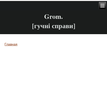
Grom.
[гучні справи]
Главная
Вы здесь