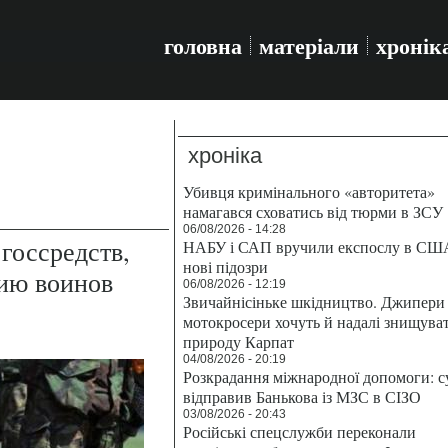
головна
матеріали
хронік
хроніка
Убивця кримінального «авторитета»
намагався сховатись від тюрми в ЗСУ
06/08/2026 - 14:28
госсредств,
НАБУ і САП вручили експослу в СШ
нові підозри
ию воинов
06/08/2026 - 12:19
Звичайнісіньке шкідництво. Джипери 
мотокросери хочуть й надалі знищува
природу Карпат
04/08/2026 - 20:19
Розкрадання міжнародної допомоги: с
відправив Банькова із МЗС в СІЗО
03/08/2026 - 20:43
Російські спецслужби переконали