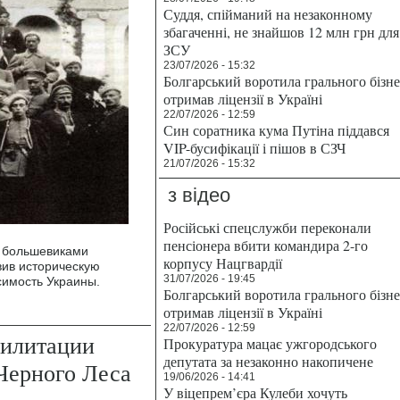
Суддя, спійманий на незаконному
збагаченні, не знайшов 12 млн грн для
ЗСУ
23/07/2026 - 15:32
Болгарський воротила грального бізн
отримав ліцензії в Україні
22/07/2026 - 12:59
Син соратника кума Путіна піддався
VIP-бусифікації і пішов в СЗЧ
21/07/2026 - 15:32
з відео
Російські спецслужби переконали
пенсіонера вбити командира 2-го
х большевиками
корпусу Нацгвардії
вив историческую
31/07/2026 - 19:45
симость Украины.
Болгарський воротила грального бізн
отримав ліцензії в Україні
22/07/2026 - 12:59
билитации
Прокуратура мацає ужгородського
депутата за незаконно накопичене
Черного Леса
19/06/2026 - 14:41
У віцепрем’єра Кулеби хочуть