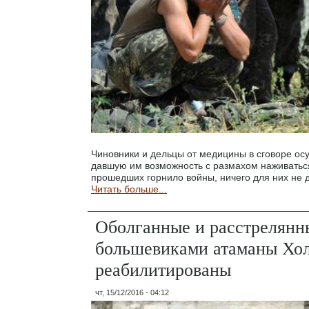
Чиновники и дельцы от медицины в сговоре ос
давшую им возможность с размахом наживатьс
прошедших горнило войны, ничего для них не 
Читать больше...
Оболганные и расстрелянн
большевиками атаманы Хол
реабилитированы
чт, 15/12/2016 - 04:12