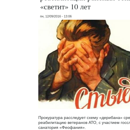
«светит» 10 лет
пн, 12/09/2016 - 13:06
Прокуратура расследует схему «дерибана» ср
реабилитацию ветеранов АТО, с участием госс
санатория «Феофания».