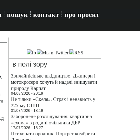
а
пошук
контакт
про проект
в полі зору
Звичайнісіньке шкідництво. Джипери і
А
мотокросери хочуть й надалі знищувати
природу Карпат
і
04/08/2026 - 20:19
Не тільки «Скеля». Страх і ненависть у
ти
225-му ОШП
31/07/2026 - 18:19
Заборонене розслідування: квартирна
уд
«схема» в родині очільника ДБР
17/07/2026 - 18:27
Психопат-городник. Портрет комбрига
Лучанова