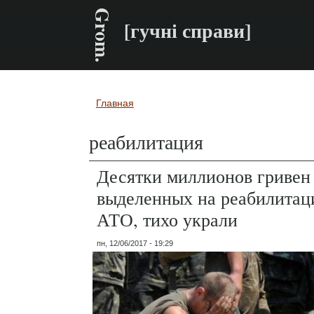
Grom.
[гучні справи]
Главная
Вы здесь
реабилитация
Десятки миллионов гривен 
выделенных на реабилитац
АТО, тихо украли
пн, 12/06/2017 - 19:29