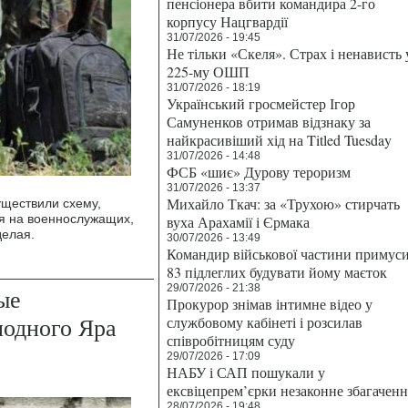
пенсіонера вбити командира 2-го
корпусу Нацгвардії
31/07/2026 - 19:45
Не тільки «Скеля». Страх і ненависть 
225-му ОШП
31/07/2026 - 18:19
Український гросмейстер Ігор
Самуненков отримав відзнаку за
найкрасивіший хід на Titled Tuesday
31/07/2026 - 14:48
ФСБ «шиє» Дурову тероризм
31/07/2026 - 13:37
Михайло Ткач: за «Трухою» стирчать
уществили схему,
я на военнослужащих,
вуха Арахамії і Єрмака
делая.
30/07/2026 - 13:49
Командир військової частини примус
83 підлеглих будувати йому маєток
29/07/2026 - 21:38
ые
Прокурор знімав інтимне відео у
одного Яра
службовому кабінеті і розсилав
співробітницям суду
29/07/2026 - 17:09
НАБУ і САП пошукали у
ексвіцепрем’єрки незаконне збагаченн
28/07/2026 - 19:48