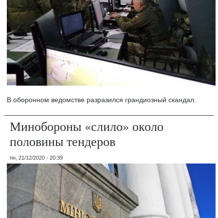
В оборонном ведомстве разразился грандиозный скандал.
Минобороны «слило» около
половины тендеров
пн, 21/12/2020 - 20:39