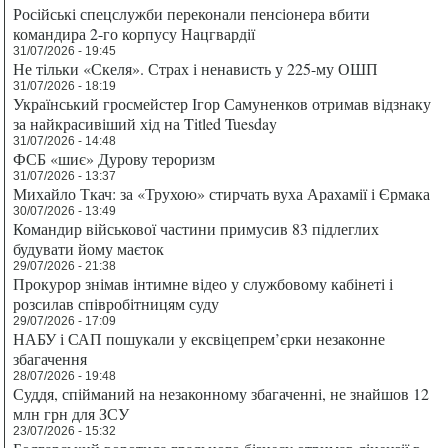
Російські спецслужби переконали пенсіонера вбити
командира 2-го корпусу Нацгвардії
31/07/2026 - 19:45
Не тільки «Скеля». Страх і ненависть у 225-му ОШП
31/07/2026 - 18:19
Український гросмейстер Ігор Самуненков отримав відзнаку
за найкрасивіший хід на Titled Tuesday
31/07/2026 - 14:48
ФСБ «шиє» Дурову тероризм
31/07/2026 - 13:37
Михайло Ткач: за «Трухою» стирчать вуха Арахамії і Єрмака
30/07/2026 - 13:49
Командир військової частини примусив 83 підлеглих
будувати йому маєток
29/07/2026 - 21:38
Прокурор знімав інтимне відео у службовому кабінеті і
розсилав співробітницям суду
29/07/2026 - 17:09
НАБУ і САП пошукали у ексвіцепрем’єрки незаконне
збагачення
28/07/2026 - 19:48
Суддя, спійманий на незаконному збагаченні, не знайшов 12
млн грн для ЗСУ
23/07/2026 - 15:32