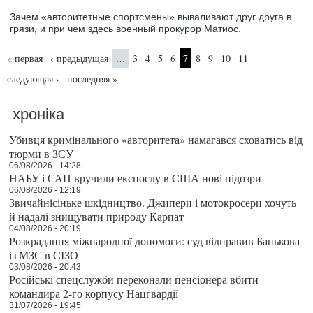
Зачем «авторитетные спортсмены» вываливают друг друга в
грязи, и при чем здесь военный прокурор Матиос.
Страницы
« первая
‹ предыдущая
3
4
5
6
7
8
9
10
11
…
следующая ›
последняя »
хроніка
Убивця кримінального «авторитета» намагався сховатись від
тюрми в ЗСУ
06/08/2026 - 14:28
НАБУ і САП вручили експослу в США нові підозри
06/08/2026 - 12:19
Звичайнісіньке шкідництво. Джипери і мотокросери хочуть
й надалі знищувати природу Карпат
04/08/2026 - 20:19
Розкрадання міжнародної допомоги: суд відправив Банькова
із МЗС в СІЗО
03/08/2026 - 20:43
Російські спецслужби переконали пенсіонера вбити
командира 2-го корпусу Нацгвардії
31/07/2026 - 19:45