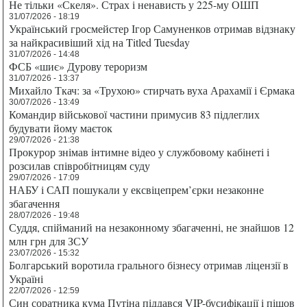
Не тільки «Скеля». Страх і ненависть у 225-му ОШП
31/07/2026 - 18:19
Український гросмейстер Ігор Самуненков отримав відзнаку
за найкрасивіший хід на Titled Tuesday
31/07/2026 - 14:48
ФСБ «шиє» Дурову тероризм
31/07/2026 - 13:37
Михайло Ткач: за «Трухою» стирчать вуха Арахамії і Єрмака
30/07/2026 - 13:49
Командир військової частини примусив 83 підлеглих
будувати йому маєток
29/07/2026 - 21:38
Прокурор знімав інтимне відео у службовому кабінеті і
розсилав співробітницям суду
29/07/2026 - 17:09
НАБУ і САП пошукали у ексвіцепрем’єрки незаконне
збагачення
28/07/2026 - 19:48
Суддя, спійманий на незаконному збагаченні, не знайшов 12
млн грн для ЗСУ
23/07/2026 - 15:32
Болгарський воротила грального бізнесу отримав ліцензії в
Україні
22/07/2026 - 12:59
Син соратника кума Путіна піддався VIP-бусифікації і пішов