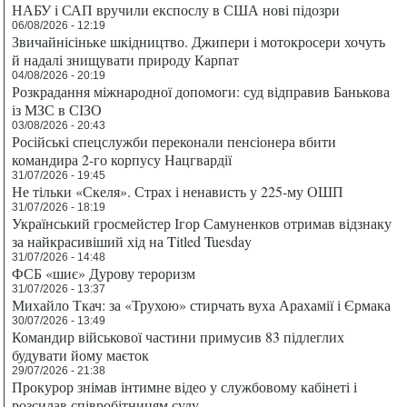
НАБУ і САП вручили експослу в США нові підозри
06/08/2026 - 12:19
Звичайнісіньке шкідництво. Джипери і мотокросери хочуть
й надалі знищувати природу Карпат
04/08/2026 - 20:19
Розкрадання міжнародної допомоги: суд відправив Банькова
із МЗС в СІЗО
03/08/2026 - 20:43
Російські спецслужби переконали пенсіонера вбити
командира 2-го корпусу Нацгвардії
31/07/2026 - 19:45
Не тільки «Скеля». Страх і ненависть у 225-му ОШП
31/07/2026 - 18:19
Український гросмейстер Ігор Самуненков отримав відзнаку
за найкрасивіший хід на Titled Tuesday
31/07/2026 - 14:48
ФСБ «шиє» Дурову тероризм
31/07/2026 - 13:37
Михайло Ткач: за «Трухою» стирчать вуха Арахамії і Єрмака
30/07/2026 - 13:49
Командир військової частини примусив 83 підлеглих
будувати йому маєток
29/07/2026 - 21:38
Прокурор знімав інтимне відео у службовому кабінеті і
розсилав співробітницям суду