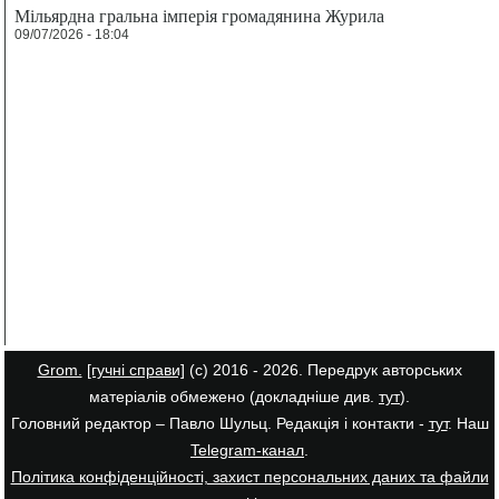
Мільярдна гральна імперія громадянина Журила
09/07/2026 - 18:04
Grom.
[гучні справи]
(с) 2016 - 2026. Передрук авторських
матеріалів обмежено (докладніше див.
тут
).
Головний редактор – Павло Шульц. Редакція і контакти -
тут
. Наш
Telegram-канал
.
Політика конфіденційності, захист персональних даних та файли