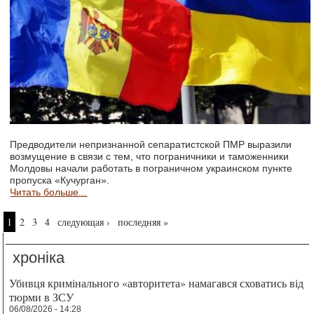
Предводители непризнанной сепаратистской ПМР выразили
возмущение в связи с тем, что пограничники и таможенники
Молдовы начали работать в пограничном украинском пункте
пропуска «Кучурган».
Читать больше...
Страницы
1
2
3
4
следующая ›
последняя »
хроніка
Убивця кримінального «авторитета» намагався сховатись від
тюрми в ЗСУ
06/08/2026 - 14:28