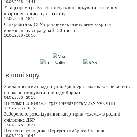
19/06/2026 - 14:41
У віцепрем’єра Кулеби хочуть конфіскувати столичну
квартиру, записану на сестру
17/06/2026 - 18:19
Співробітник СБУ пропонував бізнесмену закрити
кримінальну справу за $150 тисяч
16/06/2026 - 16:56
в полі зору
Звичайнісіньке шкідництво. Джипери і мотокросери хочуть
й надалі знищувати природу Карпат
04/08/2026 - 20:19
Не тільки «Скеля». Страх і ненависть у 225-му ОШП
31/07/2026 - 18:19
Заборонене розслідування: квартирна «схема» в родині
очільника ДБР
17/07/2026 - 18:27
Психопат-городник. Портрет комбрига Лучанова
16/07/2026 - 16:42