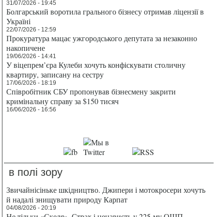
31/07/2026 - 19:45
Болгарський воротила грального бізнесу отримав ліцензії в
Україні
22/07/2026 - 12:59
Прокуратура мацає ужгородського депутата за незаконно
накопичене
19/06/2026 - 14:41
У віцепрем’єра Кулеби хочуть конфіскувати столичну
квартиру, записану на сестру
17/06/2026 - 18:19
Співробітник СБУ пропонував бізнесмену закрити
кримінальну справу за $150 тисяч
16/06/2026 - 16:56
в полі зору
Звичайнісіньке шкідництво. Джипери і мотокросери хочуть
й надалі знищувати природу Карпат
04/08/2026 - 20:19
Не тільки «Скеля». Страх і ненависть у 225-му ОШП