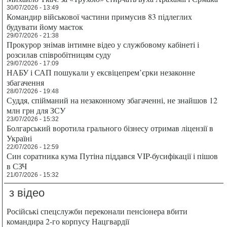
30/07/2026 - 13:49
Командир військової частини примусив 83 підлеглих
будувати йому маєток
29/07/2026 - 21:38
Прокурор знімав інтимне відео у службовому кабінеті і
розсилав співробітницям суду
29/07/2026 - 17:09
НАБУ і САП пошукали у ексвіцепрем’єрки незаконне
збагачення
28/07/2026 - 19:48
Суддя, спійманий на незаконному збагаченні, не знайшов 12
млн грн для ЗСУ
23/07/2026 - 15:32
Болгарський воротила грального бізнесу отримав ліцензії в
Україні
22/07/2026 - 12:59
Син соратника кума Путіна піддався VIP-бусифікації і пішов
в СЗЧ
21/07/2026 - 15:32
з відео
Російські спецслужби переконали пенсіонера вбити
командира 2-го корпусу Нацгвардії