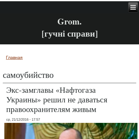
Grom.
[гучні справи]
Главная
Вы здесь
самоубийство
Экс-замглавы «Нафтогаза
Украины» решил не даваться
правоохранителям живым
ср, 21/12/2016 - 17:57