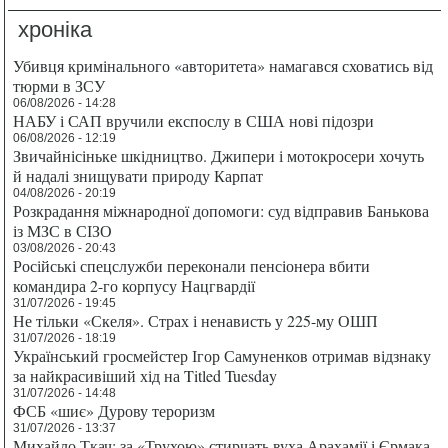
хроніка
Убивця кримінального «авторитета» намагався сховатись від
тюрми в ЗСУ
06/08/2026 - 14:28
НАБУ і САП вручили експослу в США нові підозри
06/08/2026 - 12:19
Звичайнісіньке шкідництво. Джипери і мотокросери хочуть
й надалі знищувати природу Карпат
04/08/2026 - 20:19
Розкрадання міжнародної допомоги: суд відправив Банькова
із МЗС в СІЗО
03/08/2026 - 20:43
Російські спецслужби переконали пенсіонера вбити
командира 2-го корпусу Нацгвардії
31/07/2026 - 19:45
Не тільки «Скеля». Страх і ненависть у 225-му ОШП
31/07/2026 - 18:19
Український гросмейстер Ігор Самуненков отримав відзнаку
за найкрасивіший хід на Titled Tuesday
31/07/2026 - 14:48
ФСБ «шиє» Дурову тероризм
31/07/2026 - 13:37
Михайло Ткач: за «Трухою» стирчать вуха Арахамії і Єрмака