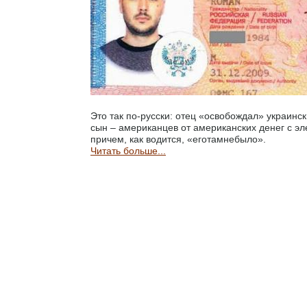
Это так по-русски: отец «освобождал» украинс
сын – американцев от американских денег с эл
причем, как водится, «еготамнебыло».
Читать больше...