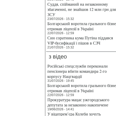
Суддя, спійманий на незаконному
збагаченні, не знайшов 12 млн грн для
ЗСУ
23/07/2026 - 15:32
Болгарський воротила грального бізн
отримав ліцензії в Україні
22/07/2026 - 12:59
Син соратника кума Путіна піддався
VIP-бусифікації і пішов в СЗЧ
21/07/2026 - 15:32
з відео
Російські спецслужби переконали
пенсіонера вбити командира 2-го
корпусу Нацгвардії
31/07/2026 - 19:45
Болгарський воротила грального бізн
отримав ліцензії в Україні
22/07/2026 - 12:59
Прокуратура мацає ужгородського
депутата за незаконно накопичене
19/06/2026 - 14:41
У віцепрем’єра Кулеби хочуть