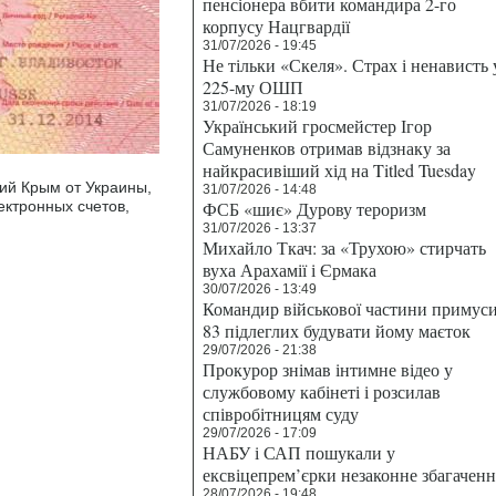
пенсіонера вбити командира 2-го
корпусу Нацгвардії
31/07/2026 - 19:45
Не тільки «Скеля». Страх і ненависть 
225-му ОШП
31/07/2026 - 18:19
Український гросмейстер Ігор
Самуненков отримав відзнаку за
найкрасивіший хід на Titled Tuesday
кий Крым от Украины,
31/07/2026 - 14:48
ектронных счетов,
ФСБ «шиє» Дурову тероризм
31/07/2026 - 13:37
Михайло Ткач: за «Трухою» стирчать
вуха Арахамії і Єрмака
30/07/2026 - 13:49
Командир військової частини примус
83 підлеглих будувати йому маєток
29/07/2026 - 21:38
Прокурор знімав інтимне відео у
службовому кабінеті і розсилав
співробітницям суду
29/07/2026 - 17:09
НАБУ і САП пошукали у
ексвіцепрем’єрки незаконне збагаченн
28/07/2026 - 19:48