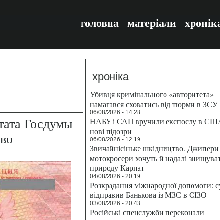
головна
матеріали
хронік
хроніка
Убивця кримінального «авторитета»
намагався сховатись від тюрми в ЗСУ
06/08/2026 - 14:28
тата Госдумы
НАБУ і САП вручили експослу в СШ
нові підозри
тво
06/08/2026 - 12:19
Звичайнісіньке шкідництво. Джипери 
мотокросери хочуть й надалі знищува
природу Карпат
04/08/2026 - 20:19
Розкрадання міжнародної допомоги: с
відправив Банькова із МЗС в СІЗО
03/08/2026 - 20:43
Російські спецслужби переконали