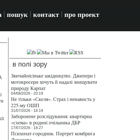
а
пошук
контакт
про проект
в полі зору
Звичайнісіньке шкідництво. Джипери і
А
мотокросери хочуть й надалі знищувати
природу Карпат
і
04/08/2026 - 20:19
Не тільки «Скеля». Страх і ненависть у
ти
225-му ОШП
31/07/2026 - 18:19
Заборонене розслідування: квартирна
уд
«схема» в родині очільника ДБР
17/07/2026 - 18:27
Психопат-городник. Портрет комбрига
Лучанова