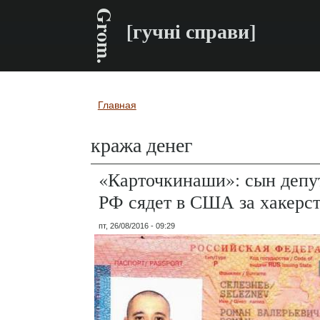
Grom.
[гучні справи]
Главная
Вы здесь
кража денег
«Карточкинаши»: сын депу
РФ сядет в США за хакерс
пт, 26/08/2016 - 09:29