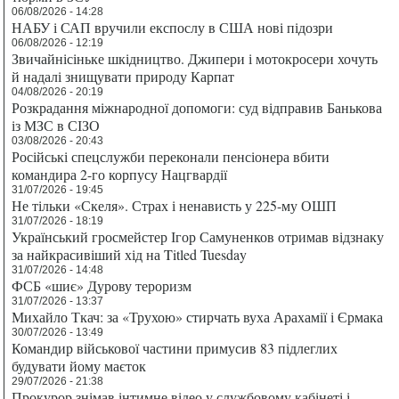
06/08/2026 - 14:28
НАБУ і САП вручили експослу в США нові підозри
06/08/2026 - 12:19
Звичайнісіньке шкідництво. Джипери і мотокросери хочуть
й надалі знищувати природу Карпат
04/08/2026 - 20:19
Розкрадання міжнародної допомоги: суд відправив Банькова
із МЗС в СІЗО
03/08/2026 - 20:43
Російські спецслужби переконали пенсіонера вбити
командира 2-го корпусу Нацгвардії
31/07/2026 - 19:45
Не тільки «Скеля». Страх і ненависть у 225-му ОШП
31/07/2026 - 18:19
Український гросмейстер Ігор Самуненков отримав відзнаку
за найкрасивіший хід на Titled Tuesday
31/07/2026 - 14:48
ФСБ «шиє» Дурову тероризм
31/07/2026 - 13:37
Михайло Ткач: за «Трухою» стирчать вуха Арахамії і Єрмака
30/07/2026 - 13:49
Командир військової частини примусив 83 підлеглих
будувати йому маєток
29/07/2026 - 21:38
Прокурор знімав інтимне відео у службовому кабінеті і