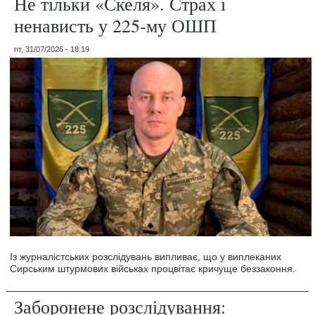
Не тільки «Скеля». Страх і
ненависть у 225-му ОШП
пт, 31/07/2026 - 18:19
Із журналістських розслідувань випливає, що у виплеканих
Сирським штурмових військах процвітає кричуще беззаконня.
Заборонене розслідування: