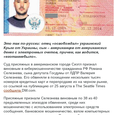
Это так по-русски: отец «освобождал» украинский
Крым от Украины, сын – американцев от американских
денег с электронных счетов, причем, как водится,
«еготамнебыло».
Суд присяжных в американском городе Сиэтл признал
виновным в кибермошенничестве гражданина РФ Романа
Селезнева, сына депутата Госдумы от ЛДПР Валерия
Селезнева. Его обвиняли в похищении нескольких тысяч
номеров кредитных карт и перепродаже их на черном рынке,
со ссылкой на публикацию от 25 августа в The Seattle Times
сообщила
DW.com.
Присяжные признали Селезнева виновным по 38 из 40
предъявленных эпизодов обвинения, среди них
мошенничество с использованием электронных средств
сообщения, банковское мошенничество, взлом компьютерных