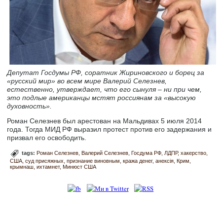
Депутат Госдумы РФ, соратник Жириновского и борец за
«русский мир» во всем мире Валерий Селезнев,
естественно, утверждает, что его сынуля – ни при чем,
это подлые американцы мстят россиянам за «высокую
духовность».
Роман Селезнев был арестован на Мальдивах 5 июля 2014
года. Тогда МИД РФ выразил протест против его задержания и
призвал его освободить.
tags:
Роман Селезнев
Валерий Селезнев
Госдума РФ
ЛДПР
хакерство
США
суд присяжных
признание виновным
кража денег
анексія
Крим
крымнаш
ихтамнет
Минюст США