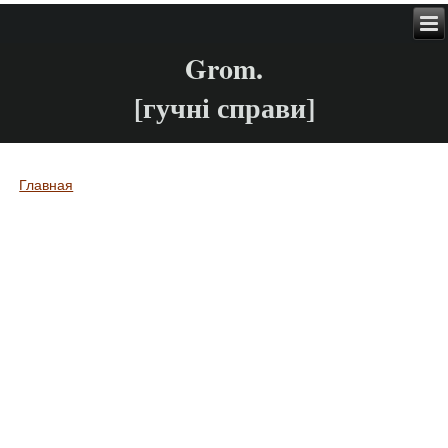
Grom.
[гучні справи]
Главная
Вы здесь