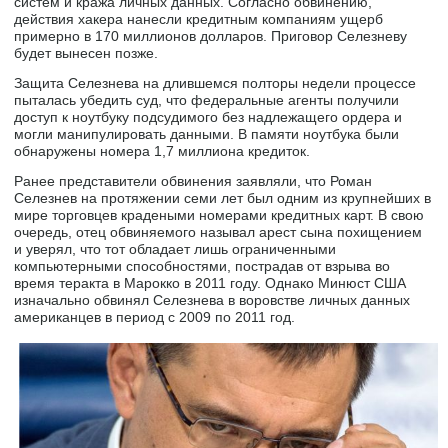
систем и кража личных данных. Согласно обвинению,
действия хакера нанесли кредитным компаниям ущерб
примерно в 170 миллионов долларов. Приговор Селезневу
будет вынесен позже.
Защита Селезнева на длившемся полторы недели процессе
пыталась убедить суд, что федеральные агенты получили
доступ к ноутбуку подсудимого без надлежащего ордера и
могли манипулировать данными. В памяти ноутбука были
обнаружены номера 1,7 миллиона кредиток.
Ранее представители обвинения заявляли, что Роман
Селезнев на протяжении семи лет был одним из крупнейших в
мире торговцев крадеными номерами кредитных карт. В свою
очередь, отец обвиняемого называл арест сына похищением
и уверял, что тот обладает лишь ограниченными
компьютерными способностями, пострадав от взрыва во
время теракта в Марокко в 2011 году. Однако Минюст США
изначально обвинял Селезнева в воровстве личных данных
американцев в период с 2009 по 2011 год.