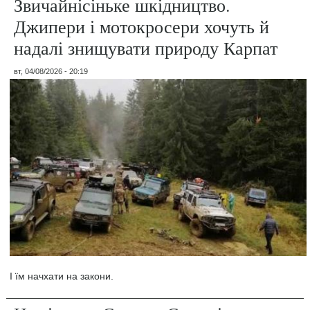
Звичайнісіньке шкідництво.
Джипери і мотокросери хочуть й
надалі знищувати природу Карпат
вт, 04/08/2026 - 20:19
І їм начхати на закони.