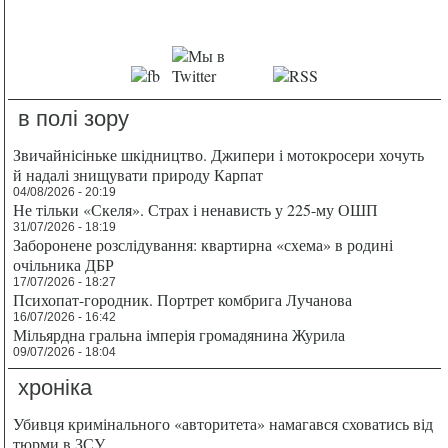
в полі зору
Звичайнісіньке шкідництво. Джипери і мотокросери хочуть
й надалі знищувати природу Карпат
04/08/2026 - 20:19
Не тільки «Скеля». Страх і ненависть у 225-му ОШП
31/07/2026 - 18:19
Заборонене розслідування: квартирна «схема» в родині
очільника ДБР
17/07/2026 - 18:27
Психопат-городник. Портрет комбрига Лучанова
16/07/2026 - 16:42
Мільярдна гральна імперія громадянина Журила
09/07/2026 - 18:04
хроніка
Убивця кримінального «авторитета» намагався сховатись від
тюрми в ЗСУ