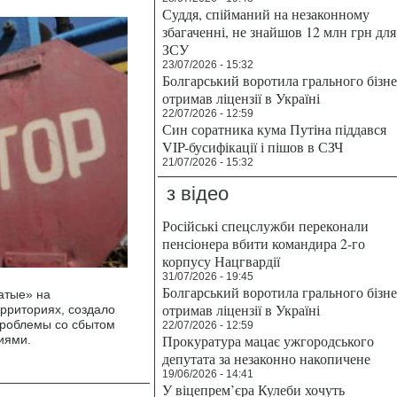
Суддя, спійманий на незаконному
збагаченні, не знайшов 12 млн грн для
ЗСУ
23/07/2026 - 15:32
Болгарський воротила грального бізн
отримав ліцензії в Україні
22/07/2026 - 12:59
Син соратника кума Путіна піддався
VIP-бусифікації і пішов в СЗЧ
21/07/2026 - 15:32
з відео
Російські спецслужби переконали
пенсіонера вбити командира 2-го
корпусу Нацгвардії
31/07/2026 - 19:45
Болгарський воротила грального бізн
атые» на
отримав ліцензії в Україні
рриториях, создало
проблемы со сбытом
22/07/2026 - 12:59
Прокуратура мацає ужгородського
иями.
депутата за незаконно накопичене
19/06/2026 - 14:41
У віцепрем’єра Кулеби хочуть