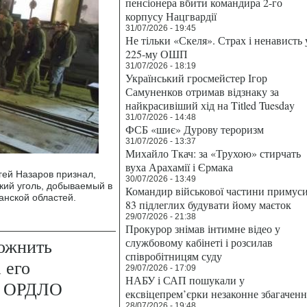
пенсіонера вбити командира 2-го
корпусу Нацгвардії
31/07/2026 - 19:45
Не тільки «Скеля». Страх і ненависть 
225-му ОШП
31/07/2026 - 18:19
Український гросмейстер Ігор
Самуненков отримав відзнаку за
найкрасивіший хід на Titled Tuesday
31/07/2026 - 14:48
ФСБ «шиє» Дурову тероризм
31/07/2026 - 13:37
Михайло Ткач: за «Трухою» стирчать
вуха Арахамії і Єрмака
гей Назаров признал,
30/07/2026 - 13:49
ский уголь, добываемый в
Командир військової частини примус
анской областей.
83 підлеглих будувати йому маєток
29/07/2026 - 21:38
Прокурор знімав інтимне відео у
ожнить
службовому кабінеті і розсилав
співробітницям суду
 его
29/07/2026 - 17:09
НАБУ і САП пошукали у
 в ОРДЛО
ексвіцепрем’єрки незаконне збагаченн
28/07/2026 - 19:48