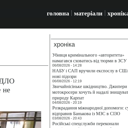
головна
матеріали
хронік
хроніка
Убивця кримінального «авторитета»
намагався сховатись від тюрми в ЗСУ
06/08/2026 - 14:28
НАБУ і САП вручили експослу в СШ
нові підозри
РДЛО
06/08/2026 - 12:19
Звичайнісіньке шкідництво. Джипери 
е не
мотокросери хочуть й надалі знищува
природу Карпат
04/08/2026 - 20:19
Розкрадання міжнародної допомоги: с
відправив Банькова із МЗС в СІЗО
03/08/2026 - 20:43
Російські спецслужби переконали