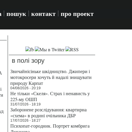
а
пошук
контакт
про проект
в полі зору
Звичайнісіньке шкідництво. Джипери і
А
мотокросери хочуть й надалі знищувати
природу Карпат
і
04/08/2026 - 20:19
Не тільки «Скеля». Страх і ненависть у
ти
225-му ОШП
31/07/2026 - 18:19
Заборонене розслідування: квартирна
уд
«схема» в родині очільника ДБР
17/07/2026 - 18:27
Психопат-городник. Портрет комбрига
Лучанова