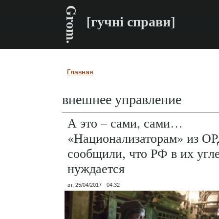
Grom.
[гучні справи]
Главная
Вы здесь
внешнее управление
А это – сами, сами…
«Национализаторам» из О
сообщили, что РФ в их угл
нуждается
вт, 25/04/2017 - 04:32