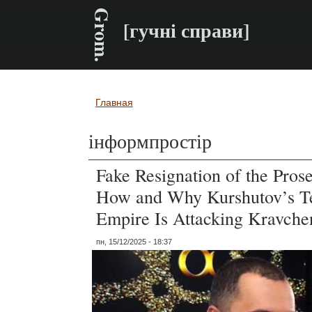
Grom.
[гучні справи]
Главная
Вы здесь
інформпростір
Fake Resignation of the Pros
How and Why Kurshutov’s T
Empire Is Attacking Kravche
пн, 15/12/2025 - 18:37