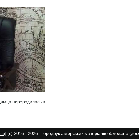
димца переродилась в
ави]
(с) 2016 - 2026. Передрук авторських матеріалів обмежено (до