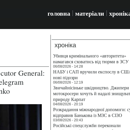
головна
матеріали
хронік
хроніка
Убивця кримінального «авторитета»
намагався сховатись від тюрми в ЗСУ
06/08/2026 - 14:28
ecutor General:
НАБУ і САП вручили експослу в СШ
нові підозри
elegram
06/08/2026 - 12:19
Звичайнісіньке шкідництво. Джипери 
nko
мотокросери хочуть й надалі знищува
природу Карпат
04/08/2026 - 20:19
Розкрадання міжнародної допомоги: с
відправив Банькова із МЗС в СІЗО
03/08/2026 - 20:43
Російські спецслужби переконали