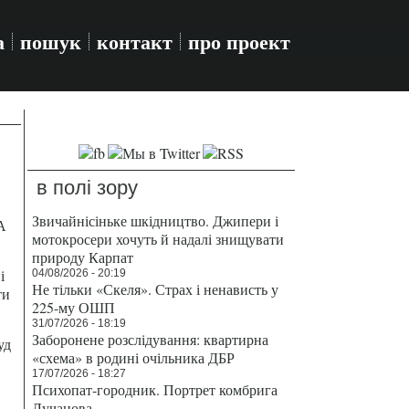
а
пошук
контакт
про проект
в полі зору
Звичайнісіньке шкідництво. Джипери і
А
мотокросери хочуть й надалі знищувати
природу Карпат
і
04/08/2026 - 20:19
Не тільки «Скеля». Страх і ненависть у
ти
225-му ОШП
31/07/2026 - 18:19
Заборонене розслідування: квартирна
уд
«схема» в родині очільника ДБР
17/07/2026 - 18:27
Психопат-городник. Портрет комбрига
Лучанова