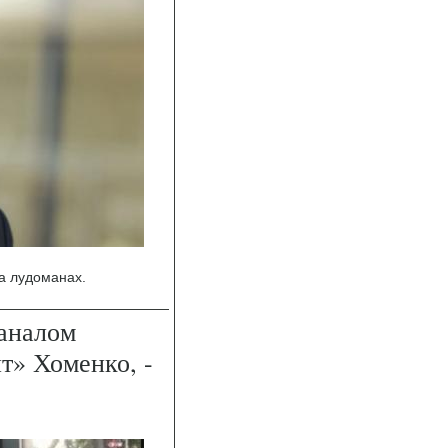
на лудоманах.
каналом
нт» Хоменко, -