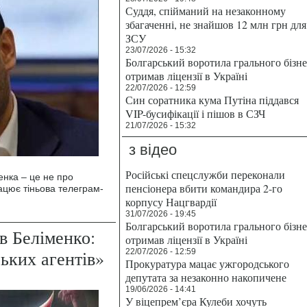
Суддя, спійманий на незаконному
збагаченні, не знайшов 12 млн грн для
ЗСУ
23/07/2026 - 15:32
Болгарський воротила грального бізн
отримав ліцензії в Україні
22/07/2026 - 12:59
Син соратника кума Путіна піддався
VIP-бусифікації і пішов в СЗЧ
21/07/2026 - 15:32
з відео
Російські спецслужби переконали
енка – це не про
пенсіонера вбити командира 2-го
ацює тіньова телеграм-
корпусу Нацгвардії
31/07/2026 - 19:45
Болгарський воротила грального бізн
в Беліменко:
отримав ліцензії в Україні
ьких агентів»
22/07/2026 - 12:59
Прокуратура мацає ужгородського
депутата за незаконно накопичене
19/06/2026 - 14:41
У віцепрем’єра Кулеби хочуть