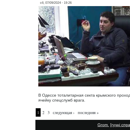
сб, 07/09/2024 - 19:26
В Одессе тоталитарная секта крымского прохо
ячейку спецслужб врага.
Страницы
1
2
3
следующая ›
последняя »
Grom.
[гучні спр