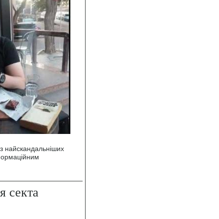
 з найскандальніших
нформаційним
я секта