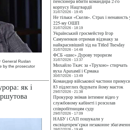
пенсіонера вбити командира 2-го
корпусу Нацгвардії
31/07/2026 - 19:45
Не тільки «Скеля». Страх і ненависть 
225-му ОШП
31/07/2026 - 18:19
Український гросмейстер Ігор
Самуненков отримав відзнаку за
найкрасивіший хід на Titled Tuesday
31/07/2026 - 14:48
ФСБ «шиє» Дурову тероризм
31/07/2026 - 13:37
or General Ruslan
Михайло Ткач: за «Трухою» стирчать
e by the prosecutor
вуха Арахамії і Єрмака
30/07/2026 - 13:49
Командир військової частини примус
рора: як і
83 підлеглих будувати йому маєток
29/07/2026 - 21:38
уршутова
Прокурор знімав інтимне відео у
службовому кабінеті і розсилав
співробітницям суду
29/07/2026 - 17:09
НАБУ і САП пошукали у
ексвіцепрем’єрки незаконне збагаченн
28/07/2026 - 19:48