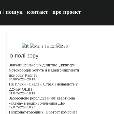
а
пошук
контакт
про проект
в полі зору
Звичайнісіньке шкідництво. Джипери і
мотокросери хочуть й надалі знищувати
природу Карпат
04/08/2026 - 20:19
Не тільки «Скеля». Страх і ненависть у
225-му ОШП
31/07/2026 - 18:19
Заборонене розслідування: квартирна
«схема» в родині очільника ДБР
17/07/2026 - 18:27
Психопат-городник. Портрет комбрига