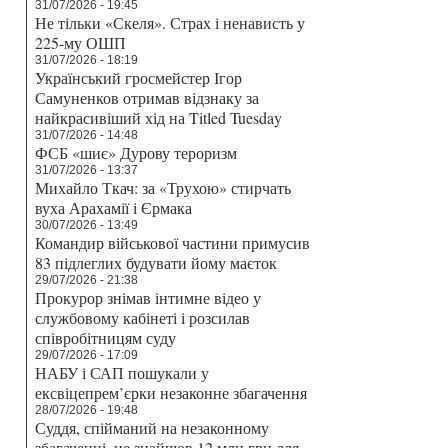
31/07/2026 - 19:45
Не тільки «Скеля». Страх і ненависть у
225-му ОШП
31/07/2026 - 18:19
Український гросмейстер Ігор
Самуненков отримав відзнаку за
найкрасивіший хід на Titled Tuesday
31/07/2026 - 14:48
ФСБ «шиє» Дурову тероризм
31/07/2026 - 13:37
Михайло Ткач: за «Трухою» стирчать
вуха Арахамії і Єрмака
30/07/2026 - 13:49
Командир військової частини примусив
83 підлеглих будувати йому маєток
29/07/2026 - 21:38
Прокурор знімав інтимне відео у
службовому кабінеті і розсилав
співробітницям суду
29/07/2026 - 17:09
НАБУ і САП пошукали у
ексвіцепрем’єрки незаконне збагачення
28/07/2026 - 19:48
Суддя, спійманий на незаконному
збагаченні, не знайшов 12 млн грн для