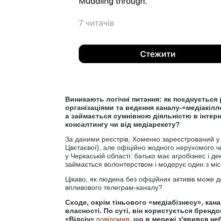
Виникають логічні питання: як поєднується
організаціями та ведення каналу-«медіакілл
а займається сумнівною діяльністю в інтерн
консалтингу чи від медіарекету?
За даними реєстрів, Хоменко зареєстрований у 
Цвєтаєвої), але офіційно жодного нерухомого 
у Черкаській області: батько має агробізнес і де
займається волонтерством і модерує один з міс
Цікаво, як людина без офіційних активів може д
впливового телеграм-каналу?
Сходе, окрім тіньового «медіабізнесу», кан
власності. По суті, він користується брендо
«Відсіч»
повідомив
, що в мережі з'явився не