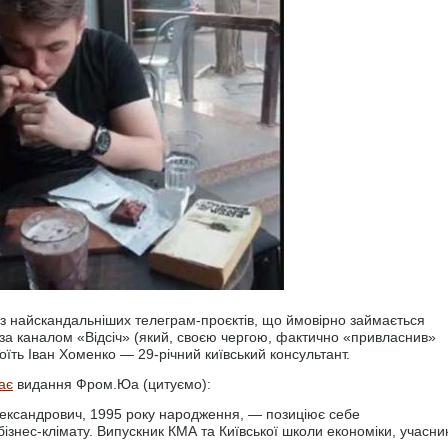
 з найскандальніших телеграм-проєктів, що ймовірно займається
 за каналом «Відсіч» (який, своєю чергою, фактично «привласнив»
оїть Іван Хоменко — 29-річний київський консультант.
ає
видання Фром.Юа (цитуємо):
лександрович, 1995 року народження, — позиціює себе
ізнес-клімату. Випускник КМА та Київської школи економіки, учасни