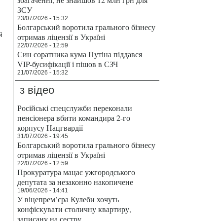
ЗСУ
23/07/2026 - 15:32
Болгарський воротила грального бізнесу
й
отримав ліцензії в Україні
22/07/2026 - 12:59
Син соратника кума Путіна піддався
VIP-бусифікації і пішов в СЗЧ
21/07/2026 - 15:32
з відео
Російські спецслужби переконали
пенсіонера вбити командира 2-го
корпусу Нацгвардії
31/07/2026 - 19:45
Болгарський воротила грального бізнесу
отримав ліцензії в Україні
22/07/2026 - 12:59
Прокуратура мацає ужгородського
депутата за незаконно накопичене
19/06/2026 - 14:41
У віцепрем’єра Кулеби хочуть
конфіскувати столичну квартиру,
записану на сестру