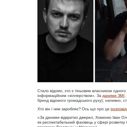
Стало відомо, хто є тіньовим власником одного
інформаційним «кіллерством». За
даними ЗМІ
,
бренд відомого громадського руху), напевно, ст
Хто він і чим заробляє? Ось що про це
розповід
«За даними відкритих джерел, Хоменко Іван О
як респектабельний фахівець у сфері розвитку б
програми Erasmus+ у Німеччині.