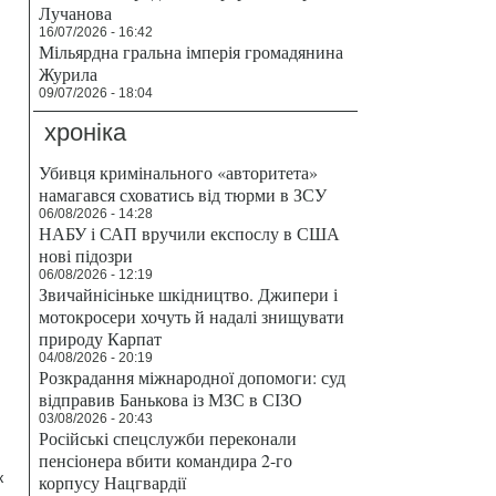
Лучанова
16/07/2026 - 16:42
Мільярдна гральна імперія громадянина
Журила
09/07/2026 - 18:04
хроніка
Убивця кримінального «авторитета»
намагався сховатись від тюрми в ЗСУ
06/08/2026 - 14:28
НАБУ і САП вручили експослу в США
нові підозри
06/08/2026 - 12:19
Звичайнісіньке шкідництво. Джипери і
мотокросери хочуть й надалі знищувати
природу Карпат
04/08/2026 - 20:19
Розкрадання міжнародної допомоги: суд
відправив Банькова із МЗС в СІЗО
03/08/2026 - 20:43
Російські спецслужби переконали
пенсіонера вбити командира 2-го
к
корпусу Нацгвардії