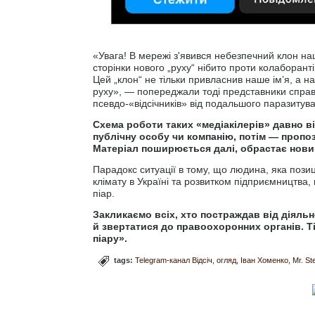
«Увага! В мережі з'явився небезпечний клон наш
сторінки нового „руху“ нібито проти колаборанті
Цей „клон“ не тільки привласнив наше ім’я, а н
руху», — попереджали тоді представники справ
псевдо-«відсічників» від подальшого паразитув
Схема роботи таких «медіакілерів» давно в
публічну особу чи компанію, потім — пропо
Матеріал поширюється далі, обрастає нови
Парадокс ситуації в тому, що людина, яка пози
клімату в Україні та розвитком підприємництв
піар.
Закликаємо всіх, хто постраждав від діяльн
й звертатися до правоохоронних органів. 
піару».
tags:
Telegram-канал Відсіч
огляд
Іван Хоменко
Mr. St