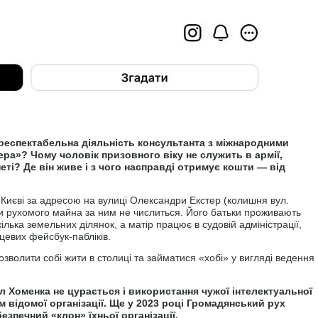
 респектабельна діяльність консультанта з міжнародними
ера»? Чому чоловік призовного віку не служить в армії,
еті? Де він живе і з чого насправді отримує кошти — від
Києві за адресою на вулиці Олександри Екстер (колишня вул.
чи рухомого майна за ним не числиться. Його батьки проживають
кілька земельних ділянок, а матір працює в судовій адміністрації,
цевих фейсбук-пабліків.
озволити собі жити в столиці та займатися «хобі» у вигляді ведення
ал Хоменка не цурається і використання чужої інтелектуальної
м відомої організації. Ще у 2023 році Громадянський рух
безпечний «клон» їхньої організації.