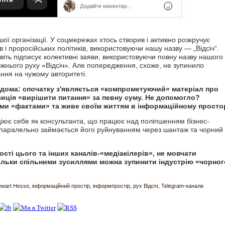
ої організації. У соцмережах хтось створив і активно розкручує
в і проросійських політиків, використовуючи нашу назву — „Відсіч“.
авіть підписує колективні заяви, використовуючи повну назву нашого
жнього руху «Відсіч». Але попередження, схоже, не зупинило
ання на чужому авторитеті.
ідома: спочатку з'являється «компрометуючий» матеріал про
зиція «вирішити питання» за певну суму. Не допомогло?
ми «фактами» та живе своїм життям в інформаційному простор
ціює себе як консультанта, що працює над поліпшенням бізнес-
а, паралельно займається його руйнуванням через шантаж та чорний
ості цього та інших каналів-«медіакілерів», не мовчати
Тільки спільними зусиллями можна зупинити індустрію «чорног
ewart Hesse
інформаційний простір
інформпростір
рух Відсіч
Telegram-канали