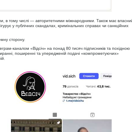
ями, в тому числі — авторитетними міжнародними. Також має власни
гурує у публічних скандалах, кримінальних справах чи санкційних
емну сторону.
грам-каналом «Відсіч» на понад 80 тисяч підписників та похідною
збиранні, поширенні та упередженій подачі «компрометуючих»
ій.