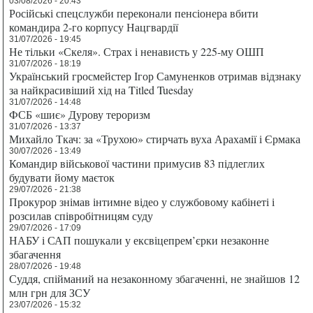
03/08/2026 - 20:43
Російські спецслужби переконали пенсіонера вбити
командира 2-го корпусу Нацгвардії
31/07/2026 - 19:45
Не тільки «Скеля». Страх і ненависть у 225-му ОШП
31/07/2026 - 18:19
Український гросмейстер Ігор Самуненков отримав відзнаку
за найкрасивіший хід на Titled Tuesday
31/07/2026 - 14:48
ФСБ «шиє» Дурову тероризм
31/07/2026 - 13:37
Михайло Ткач: за «Трухою» стирчать вуха Арахамії і Єрмака
30/07/2026 - 13:49
Командир військової частини примусив 83 підлеглих
будувати йому маєток
29/07/2026 - 21:38
Прокурор знімав інтимне відео у службовому кабінеті і
розсилав співробітницям суду
29/07/2026 - 17:09
НАБУ і САП пошукали у ексвіцепрем’єрки незаконне
збагачення
28/07/2026 - 19:48
Суддя, спійманий на незаконному збагаченні, не знайшов 12
млн грн для ЗСУ
23/07/2026 - 15:32