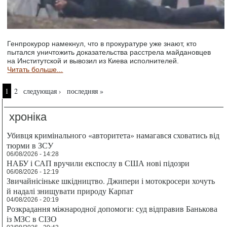
Генпрокурор намекнул, что в прокуратуре уже знают, кто
пытался уничтожить доказательства расстрела майдановцев
на Институтской и вывозил из Киева исполнителей.
Читать больше...
Страницы
1
2
следующая ›
последняя »
хроніка
Убивця кримінального «авторитета» намагався сховатись від
тюрми в ЗСУ
06/08/2026 - 14:28
НАБУ і САП вручили експослу в США нові підозри
06/08/2026 - 12:19
Звичайнісіньке шкідництво. Джипери і мотокросери хочуть
й надалі знищувати природу Карпат
04/08/2026 - 20:19
Розкрадання міжнародної допомоги: суд відправив Банькова
із МЗС в СІЗО