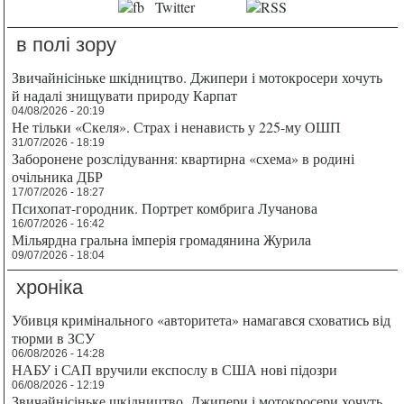
в полі зору
Звичайнісіньке шкідництво. Джипери і мотокросери хочуть
й надалі знищувати природу Карпат
04/08/2026 - 20:19
Не тільки «Скеля». Страх і ненависть у 225-му ОШП
31/07/2026 - 18:19
Заборонене розслідування: квартирна «схема» в родині
очільника ДБР
17/07/2026 - 18:27
Психопат-городник. Портрет комбрига Лучанова
16/07/2026 - 16:42
Мільярдна гральна імперія громадянина Журила
09/07/2026 - 18:04
хроніка
Убивця кримінального «авторитета» намагався сховатись від
тюрми в ЗСУ
06/08/2026 - 14:28
НАБУ і САП вручили експослу в США нові підозри
06/08/2026 - 12:19
Звичайнісіньке шкідництво. Джипери і мотокросери хочуть