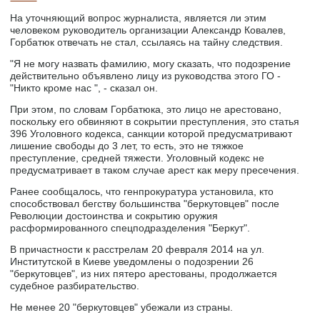
На уточняющий вопрос журналиста, является ли этим
человеком руководитель организации Александр Ковалев,
Горбатюк отвечать не стал, ссылаясь на тайну следствия.
"Я не могу назвать фамилию, могу сказать, что подозрение
действительно объявлено лицу из руководства этого ГО -
"Никто кроме нас ", - сказал он.
При этом, по словам Горбатюка, это лицо не арестовано,
поскольку его обвиняют в сокрытии преступления, это статья
396 Уголовного кодекса, санкции которой предусматривают
лишение свободы до 3 лет, то есть, это не тяжкое
преступление, средней тяжести. Уголовный кодекс не
предусматривает в таком случае арест как меру пресечения.
Ранее сообщалось, что генпрокуратура установила, кто
способствовал бегству большинства "беркутовцев" после
Революции достоинства и сокрытию оружия
расформированного спецподразделения "Беркут".
В причастности к расстрелам 20 февраля 2014 на ул.
Институтской в Киеве уведомлены о подозрении 26
"беркутовцев", из них пятеро арестованы, продолжается
судебное разбирательство.
Не менее 20 "беркутовцев" убежали из страны.