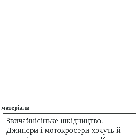
матеріали
Звичайнісіньке шкідництво.
Джипери і мотокросери хочуть й