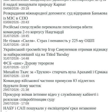
й надалі знищувати природу Карпат
04/08/2026 - 20:19
Розкрадання міжнародної допомоги: суд відправив Банькова
із МЗС в СІЗО
03/08/2026 - 20:43
Російські спецслужби переконали пенсіонера вбити
командира 2-го корпусу Нацгвардії
31/07/2026 - 19:45
Не тільки «Скеля». Страх і ненависть у 225-му ОШП
31/07/2026 - 18:19
Український гросмейстер Ігор Самуненков отримав відзнаку
за найкрасивіший хід на Titled Tuesday
31/07/2026 - 14:48
ФСБ «шиє» Дурову тероризм
31/07/2026 - 13:37
Михайло Ткач: за «Трухою» стирчать вуха Арахамії і Єрмака
30/07/2026 - 13:49
Командир військової частини примусив 83 підлеглих
будувати йому маєток
29/07/2026 - 21:38
Прокурор знімав інтимне відео у службовому кабінеті і
розсилав співробітницям суду
29/07/2026 - 17:09
НАБУ і САП пошукали у ексвіцепрем’єрки незаконне