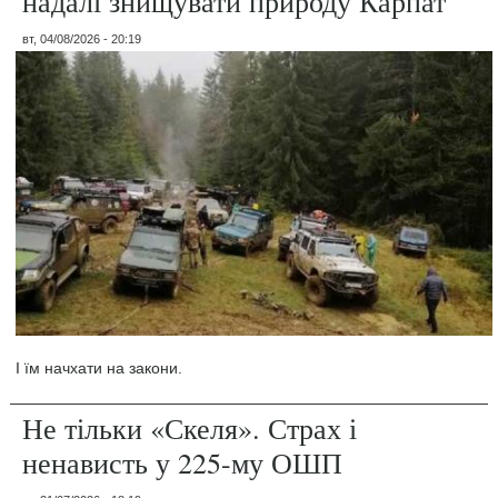
надалі знищувати природу Карпат
вт, 04/08/2026 - 20:19
І їм начхати на закони.
Не тільки «Скеля». Страх і
ненависть у 225-му ОШП