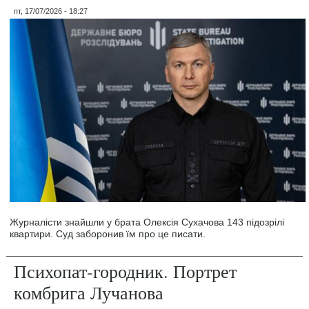
пт, 17/07/2026 - 18:27
Журналісти знайшли у брата Олексія Сухачова 143 підозрілі
квартири. Суд заборонив їм про це писати.
Психопат-городник. Портрет
комбрига Лучанова