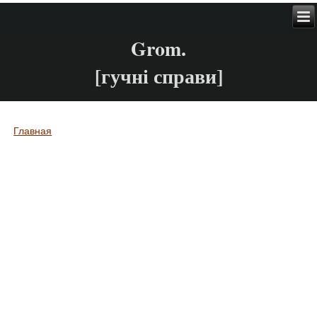
Grom.
[гучні справи]
Главная
Вы здесь