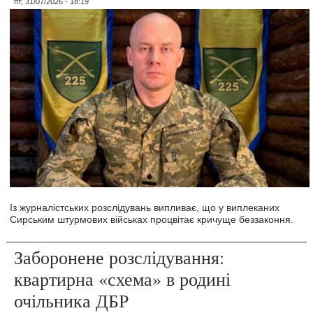
пт, 31/07/2026 - 18:19
Із журналістських розслідувань випливає, що у виплеканих
Сирським штурмових військах процвітає кричуще беззаконня.
Заборонене розслідування:
квартирна «схема» в родині
очільника ДБР