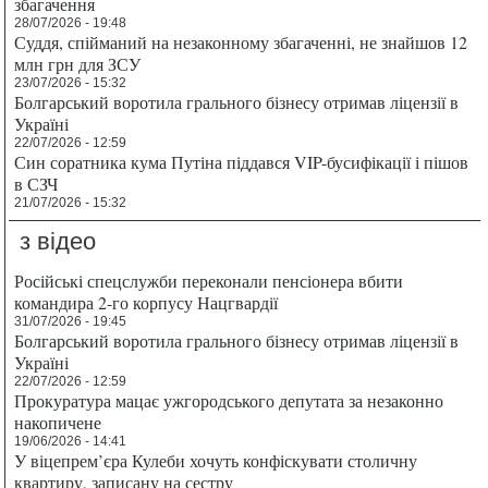
збагачення
28/07/2026 - 19:48
Суддя, спійманий на незаконному збагаченні, не знайшов 12
млн грн для ЗСУ
23/07/2026 - 15:32
Болгарський воротила грального бізнесу отримав ліцензії в
Україні
22/07/2026 - 12:59
Син соратника кума Путіна піддався VIP-бусифікації і пішов
в СЗЧ
21/07/2026 - 15:32
з відео
Російські спецслужби переконали пенсіонера вбити
командира 2-го корпусу Нацгвардії
31/07/2026 - 19:45
Болгарський воротила грального бізнесу отримав ліцензії в
Україні
22/07/2026 - 12:59
Прокуратура мацає ужгородського депутата за незаконно
накопичене
19/06/2026 - 14:41
У віцепрем’єра Кулеби хочуть конфіскувати столичну
квартиру, записану на сестру