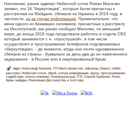
Напомним, ранее адвокат Небесной сотни Роман Маселко
заявил, что 16 "беркутовцев", которые были причастны к
расстрелам на Майдане, сбежали из Украины в 2014 году, в
частности,
из-за утечки информации
. Примечательно, что
жена одного из бежавших силовиков, причастных к расстрелу
на Институтской, как ранее сообщил Маселко, по меньшей
мере, до конца 2015 года продолжала работать в отделе СБУ,
который занимается т. н. «прослушкой», в том числе
осуществлял и прослушивание телефонов подозреваемых
«беркутовцев», - до момента, когда они почти одновременно
сбежали из страны - буквально за день-два до их намеченного
задержания - в Россию или в оккупированный Крым.
tags:
Александр Ковалев
ГО Никто кроме нас
афганцы
Беркут
побег
расстрел
Небесная сотня
зброя
утечка информации
кроты
прослушивание
содействие
агенты влияния
Генпрокуратура
ГПУ
Сергей Горбатюк
Росія
Крим
майдан
Революция Достоинства
в полі зору