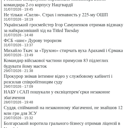
командира 2-го корпусу Нацгвардії
31/07/2026 - 19:45
Не тільки «Скеля». Страх і ненависть у 225-му ОШП
31/07/2026 - 18:19
Український гросмейстер Ігор Самуненков отримав відзнаку
за найкрасивіший хід на Titled Tuesday
31/07/2026 - 14:48
ФСБ «шиє» Дурову тероризм
31/07/2026 - 13:37
Михайло Ткач: за «Трухою» стирчать вуха Арахамії і Єрмака
30/07/2026 - 13:49
Командир військової частини примусив 83 підлеглих
будувати йому маєток
29/07/2026 - 21:38
Прокурор знімав інтимне відео у службовому кабінеті і
розсилав співробітницям суду
29/07/2026 - 17:09
НАБУ і САП пошукали у ексвіцепрем’єрки незаконне
збагачення
28/07/2026 - 19:48
Суддя, спійманий на незаконному збагаченні, не знайшов 12
млн грн для ЗСУ
23/07/2026 - 15:32
Болгарський воротила грального бізнесу отримав ліцензії в