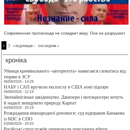
Современная пропаганда не созидает веру. Она ее разрушает.
Страницы
1
2
следующая ›
последняя »
хроніка
Убивця кримінального «авторитета» намагався сховатись від
тюрми в ЗСУ
06/08/2026 - 14:28
НАБУ і САП вручили експослу в США нові підозри
06/08/2026 - 12:19
Звичайнісіньке шкідництво. Джипери і мотокросери хочуть
й надалі знищувати природу Карпат
04/08/2026 - 20:19
Розкрадання міжнародної допомоги: суд відправив Банькова
із МЗС в СІЗО
03/08/2026 - 20:43
Російські спецслужби переконали пенсіонера вбити