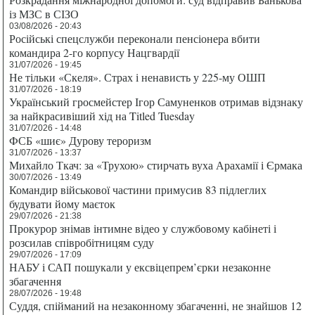
із МЗС в СІЗО
03/08/2026 - 20:43
Російські спецслужби переконали пенсіонера вбити
командира 2-го корпусу Нацгвардії
31/07/2026 - 19:45
Не тільки «Скеля». Страх і ненависть у 225-му ОШП
31/07/2026 - 18:19
Український гросмейстер Ігор Самуненков отримав відзнаку
за найкрасивіший хід на Titled Tuesday
31/07/2026 - 14:48
ФСБ «шиє» Дурову тероризм
31/07/2026 - 13:37
Михайло Ткач: за «Трухою» стирчать вуха Арахамії і Єрмака
30/07/2026 - 13:49
Командир військової частини примусив 83 підлеглих
будувати йому маєток
29/07/2026 - 21:38
Прокурор знімав інтимне відео у службовому кабінеті і
розсилав співробітницям суду
29/07/2026 - 17:09
НАБУ і САП пошукали у ексвіцепрем’єрки незаконне
збагачення
28/07/2026 - 19:48
Суддя, спійманий на незаконному збагаченні, не знайшов 12