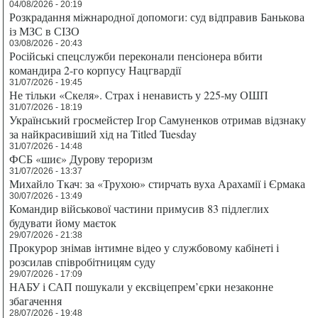
04/08/2026 - 20:19
Розкрадання міжнародної допомоги: суд відправив Банькова
із МЗС в СІЗО
03/08/2026 - 20:43
Російські спецслужби переконали пенсіонера вбити
командира 2-го корпусу Нацгвардії
31/07/2026 - 19:45
Не тільки «Скеля». Страх і ненависть у 225-му ОШП
31/07/2026 - 18:19
Український гросмейстер Ігор Самуненков отримав відзнаку
за найкрасивіший хід на Titled Tuesday
31/07/2026 - 14:48
ФСБ «шиє» Дурову тероризм
31/07/2026 - 13:37
Михайло Ткач: за «Трухою» стирчать вуха Арахамії і Єрмака
30/07/2026 - 13:49
Командир військової частини примусив 83 підлеглих
будувати йому маєток
29/07/2026 - 21:38
Прокурор знімав інтимне відео у службовому кабінеті і
розсилав співробітницям суду
29/07/2026 - 17:09
НАБУ і САП пошукали у ексвіцепрем’єрки незаконне
збагачення
28/07/2026 - 19:48