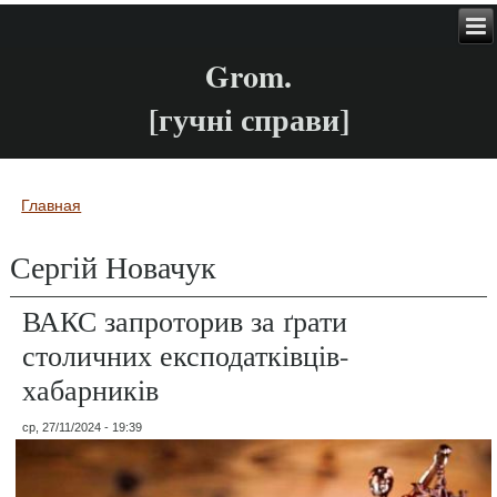
Grom.
[гучні справи]
Главная
Вы здесь
Сергій Новачук
ВАКС запроторив за ґрати
столичних експодатківців-
хабарників
ср, 27/11/2024 - 19:39