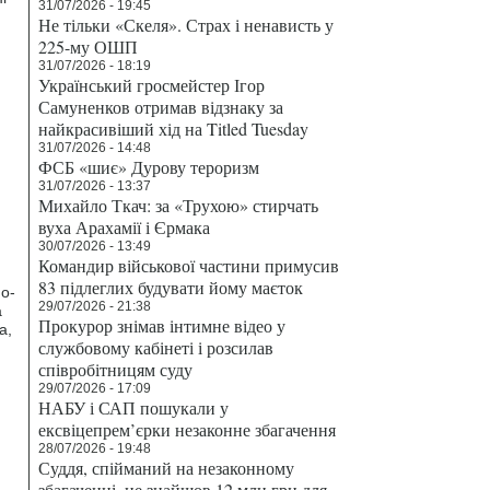
31/07/2026 - 19:45
Не тільки «Скеля». Страх і ненависть у
225-му ОШП
31/07/2026 - 18:19
Український гросмейстер Ігор
Самуненков отримав відзнаку за
найкрасивіший хід на Titled Tuesday
31/07/2026 - 14:48
ФСБ «шиє» Дурову тероризм
31/07/2026 - 13:37
Михайло Ткач: за «Трухою» стирчать
вуха Арахамії і Єрмака
и
30/07/2026 - 13:49
Командир військової частини примусив
83 підлеглих будувати йому маєток
но-
29/07/2026 - 21:38
а
Прокурор знімав інтимне відео у
а,
службовому кабінеті і розсилав
співробітницям суду
29/07/2026 - 17:09
НАБУ і САП пошукали у
ексвіцепрем’єрки незаконне збагачення
28/07/2026 - 19:48
Суддя, спійманий на незаконному
збагаченні, не знайшов 12 млн грн для