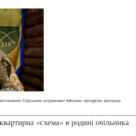
 виплеканих Сирським штурмових військах процвітає кричуще
квартирна «схема» в родині очільника