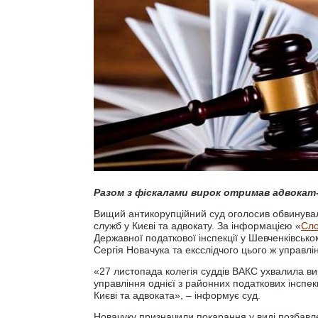
Разом з фіскалами вирок отримав адвокат
Вищий антикорупційний суд оголосив обвинувал
служб у Києві та адвокату. За інформацією «
Сло
Державної податкової інспекції у Шевченківськ
Сергія Новачука та ексслідчого цього ж управл
«27 листопада колегія суддів ВАКС ухвалила ви
управління однієї з районних податкових інспек
Києві та адвоката», – інформує суд.
Новачуку призначили покарання у виді позбавле