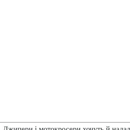
. Джипери і мотокросери хочуть й надал