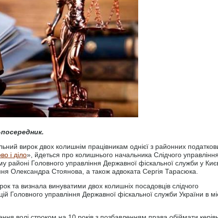
-посередник.
ьний вирок двох колишнім працівникам однієї з районних податков
во і діло
», йдеться про колишнього начальника Слідчого управлінн
ому районі Головного управління Державної фіскальної служби у Киє
іння Олександра Стоянова, а також адвоката Сергія Тарасюка.
рок та визнала винуватими двох колишніх посадовців слідчого
цій Головного управління Державної фіскальної служби України в мі
ння волі строком на 10 років з позбавленням права обіймати керівн