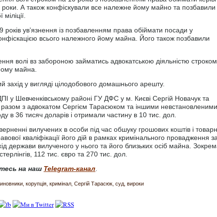
 роки. А також конфіскували все належне йому майно та позбавили
міліції.
 років увʼязнення із позбавленням права обіймати посади у
конфіскацією всього належного йому майна. Його також позбавили
ення волі вз забороною займатись адвокатською діяльністю строком
 йому майна.
ий захід у вигляді цілодобового домашнього арешту.
ПІ у Шевченківському районі ГУ ДФС у м. Києві Сергій Новачук та
в разом з адвокатом Сергієм Тарасюком та іншими невстановленим
 в 36 тисяч доларів і отримали частину в 10 тис. дол.
верненні вилучених в особи під час обшуку грошових коштів і товар
вової кваліфікації його дій в рамках кримінального провадження з
ід держави вилученого у нього та його близьких осіб майна. Зокрем
терлінгів, 112 тис. євро та 270 тис. дол.
тесь на наш
Telegram-канал
.
иновники
корупція
кримінал
Сергій Тарасюк
суд
вироки