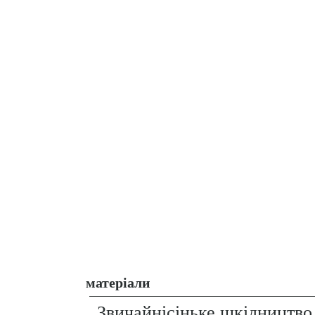
матеріали
Звичайнісіньке шкідництво