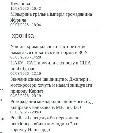
Лучанова
16/07/2026 - 16:42
Мільярдна гральна імперія громадянина
Журила
09/07/2026 - 18:04
хроніка
Убивця кримінального «авторитета»
намагався сховатись від тюрми в ЗСУ
06/08/2026 - 14:28
НАБУ і САП вручили експослу в США
нові підозри
06/08/2026 - 12:19
Звичайнісіньке шкідництво. Джипери і
мотокросери хочуть й надалі знищувати
их
природу Карпат
я
04/08/2026 - 20:19
ві
Розкрадання міжнародної допомоги: суд
відправив Банькова із МЗС в СІЗО
03/08/2026 - 20:43
Російські спецслужби переконали
сті
пенсіонера вбити командира 2-го
корпусу Нацгвардії
і