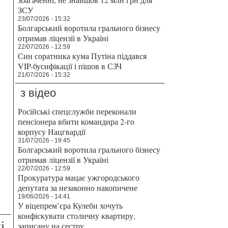
ЗСУ
23/07/2026 - 15:32
Болгарський воротила грального бізнесу
отримав ліцензії в Україні
22/07/2026 - 12:59
Син соратника кума Путіна піддався
VIP-бусифікації і пішов в СЗЧ
21/07/2026 - 15:32
з відео
Російські спецслужби переконали
пенсіонера вбити командира 2-го
корпусу Нацгвардії
31/07/2026 - 19:45
Болгарський воротила грального бізнесу
отримав ліцензії в Україні
22/07/2026 - 12:59
Прокуратура мацає ужгородського
депутата за незаконно накопичене
19/06/2026 - 14:41
У віцепрем’єра Кулеби хочуть
конфіскувати столичну квартиру,
і
записану на сестру