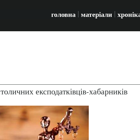
головна
матеріали
хронік
столичних експодатківців-хабарників