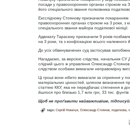
посади у правоохоронних органах строком на 3
його спеціального звання полковника податкової 
Ексслідчому Стоянову призначили покаранням 9
правоохоронних органах строком на 3 роки, з 
спеціального звання майора податкової міліції.
Адвокату Тарасюку призначили 9 років позбавл
на 3 роки, та з конфіскацією всього належного
До усіх обвинувачених суд застосував запобіжн
Нагадаємо, за версією слідства, начальник СУ Д
слідчий цього ж управління Олександр Стояно
слідством особами вимагали неправомірну вигоду
Ці гроші вони нібито вимагали за сприяння у по
матеріальних цінностей, шляхом визначення пра
статтею ККУ, яка не передбачає стягнення в дох
йшлося про близько 1,7 млн грн, 33 тис. фунтів с
Щоб не проґавити найважливіше, підписуй
tags:
Сергій Новачук
Олександр Стоянов
податкова
ч