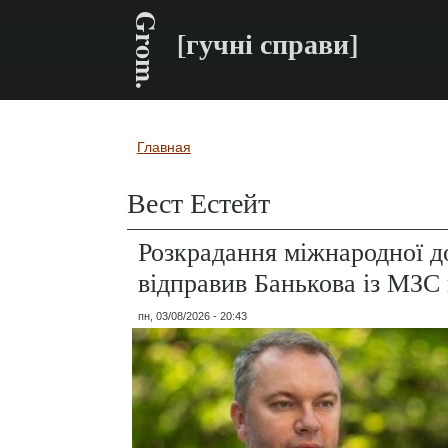
Grom.
[гучні справи]
Главная
Вы здесь
Вест Естейт
Розкрадання міжнародної д
відправив Банькова із МЗС
пн, 03/08/2026 - 20:43