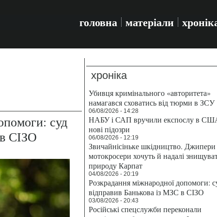
головна
матеріали
хронік
хроніка
Убивця кримінального «авторитета»
намагався сховатись від тюрми в ЗСУ
06/08/2026 - 14:28
опомоги: суд
НАБУ і САП вручили експослу в СШ
нові підозри
 в СІЗО
06/08/2026 - 12:19
Звичайнісіньке шкідництво. Джипери 
мотокросери хочуть й надалі знищува
природу Карпат
04/08/2026 - 20:19
Розкрадання міжнародної допомоги: с
відправив Банькова із МЗС в СІЗО
03/08/2026 - 20:43
Російські спецслужби переконали