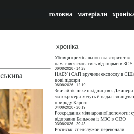
головна
матеріали
хронік
хроніка
Убивця кримінального «авторитета»
намагався сховатись від тюрми в ЗСУ
06/08/2026 - 14:28
аськива
НАБУ і САП вручили експослу в СШ
нові підозри
06/08/2026 - 12:19
Звичайнісіньке шкідництво. Джипери 
мотокросери хочуть й надалі знищува
природу Карпат
04/08/2026 - 20:19
Розкрадання міжнародної допомоги: с
відправив Банькова із МЗС в СІЗО
03/08/2026 - 20:43
Російські спецслужби переконали