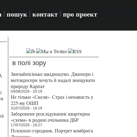
а
пошук
контакт
про проект
в полі зору
Звичайнісіньке шкідництво. Джипери і
А
мотокросери хочуть й надалі знищувати
природу Карпат
і
04/08/2026 - 20:19
Не тільки «Скеля». Страх і ненависть у
ти
225-му ОШП
31/07/2026 - 18:19
Заборонене розслідування: квартирна
уд
«схема» в родині очільника ДБР
17/07/2026 - 18:27
Психопат-городник. Портрет комбрига
Лучанова