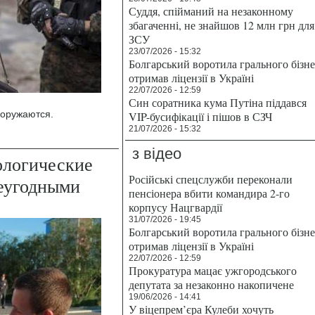
Суддя, спійманий на незаконному
збагаченні, не знайшов 12 млн грн для
ЗСУ
23/07/2026 - 15:32
Болгарський воротила грального бізн
отримав ліцензії в Україні
22/07/2026 - 12:59
Син соратника кума Путіна піддався
ооружаются.
VIP-бусифікації і пішов в СЗЧ
21/07/2026 - 15:32
з відео
ологические
Російські спецслужби переконали
неугодными
пенсіонера вбити командира 2-го
корпусу Нацгвардії
31/07/2026 - 19:45
Болгарський воротила грального бізн
отримав ліцензії в Україні
22/07/2026 - 12:59
Прокуратура мацає ужгородського
депутата за незаконно накопичене
19/06/2026 - 14:41
У віцепрем’єра Кулеби хочуть