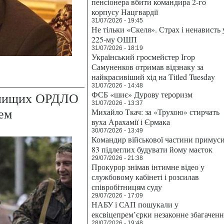
пенсіонера вбити командира 2-го
корпусу Нацгвардії
31/07/2026 - 19:45
Не тільки «Скеля». Страх і ненависть 
225-му ОШП
31/07/2026 - 18:19
Український гросмейстер Ігор
Самуненков отримав відзнаку за
найкрасивіший хід на Titled Tuesday
31/07/2026 - 14:48
ФСБ «шиє» Дурову тероризм
 нищих ОРДЛО
31/07/2026 - 13:37
ем
Михайло Ткач: за «Трухою» стирчать
вуха Арахамії і Єрмака
30/07/2026 - 13:49
Командир військової частини примус
83 підлеглих будувати йому маєток
29/07/2026 - 21:38
Прокурор знімав інтимне відео у
службовому кабінеті і розсилав
співробітницям суду
29/07/2026 - 17:09
НАБУ і САП пошукали у
ексвіцепрем’єрки незаконне збагаченн
28/07/2026 - 19:48