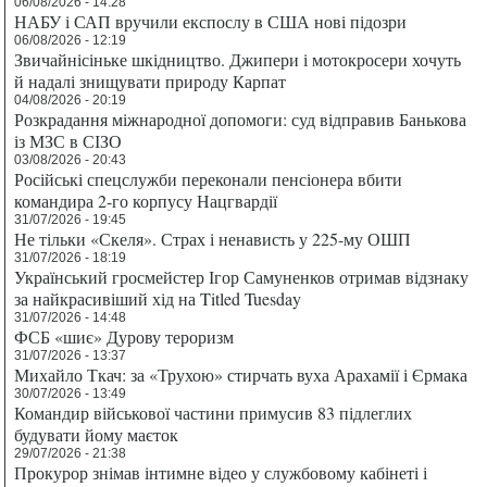
06/08/2026 - 14:28
НАБУ і САП вручили експослу в США нові підозри
06/08/2026 - 12:19
Звичайнісіньке шкідництво. Джипери і мотокросери хочуть
й надалі знищувати природу Карпат
04/08/2026 - 20:19
Розкрадання міжнародної допомоги: суд відправив Банькова
із МЗС в СІЗО
03/08/2026 - 20:43
Російські спецслужби переконали пенсіонера вбити
командира 2-го корпусу Нацгвардії
31/07/2026 - 19:45
Не тільки «Скеля». Страх і ненависть у 225-му ОШП
31/07/2026 - 18:19
Український гросмейстер Ігор Самуненков отримав відзнаку
за найкрасивіший хід на Titled Tuesday
31/07/2026 - 14:48
ФСБ «шиє» Дурову тероризм
31/07/2026 - 13:37
Михайло Ткач: за «Трухою» стирчать вуха Арахамії і Єрмака
30/07/2026 - 13:49
Командир військової частини примусив 83 підлеглих
будувати йому маєток
29/07/2026 - 21:38
Прокурор знімав інтимне відео у службовому кабінеті і