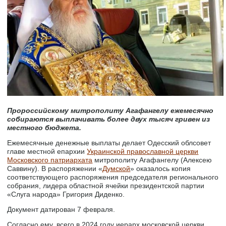
Пророссийскому митрополиту Агафангелу ежемесячно
собираются выплачивать более двух тысяч гривен из
местного бюджета.
Ежемесячные денежные выплаты делает Одесский облсовет
главе местной епархии
Украинской православной церкви
Московского патриархата
митрополиту Агафангелу (Алексею
Саввину). В распоряжении «
Думской
» оказалось копия
соответствующего распоряжения председателя регионального
собрания, лидера областной ячейки президентской партии
«Слуга народа» Григория Диденко.
Документ датирован 7 февраля.
Согласно ему, всего в 2024 году иерарх московской церкви