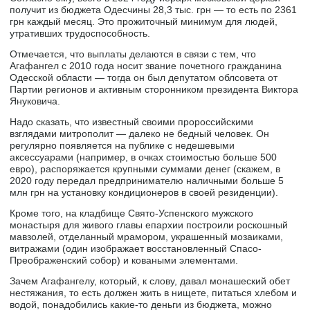
получит из бюджета Одесчины 28,3 тыс. грн — то есть по 2361
грн каждый месяц. Это прожиточный минимум для людей,
утративших трудоспособность.
Отмечается, что выплаты делаются в связи с тем, что
Агафангел с 2010 года носит звание почетного гражданина
Одесской области — тогда он был депутатом облсовета от
Партии регионов и активным сторонником президента Виктора
Януковича.
Надо сказать, что известный своими пророссийскими
взглядами митрополит — далеко не бедный человек. Он
регулярно появляется на публике с недешевыми
аксессуарами (например, в очках стоимостью больше 500
евро), распоряжается крупными суммами денег (скажем, в
2020 году передал предпринимателю наличными больше 5
млн грн на установку кондиционеров в своей резиденции).
Кроме того, на кладбище Свято-Успенского мужского
монастыря для живого главы епархии построили роскошный
мавзолей, отделанный мрамором, украшенный мозаиками,
витражами (один изображает восстановленный Спасо-
Преображенский собор) и коваными элементами.
Зачем Агафангелу, который, к слову, давал монашеский обет
нестяжания, то есть должен жить в нищете, питаться хлебом и
водой, понадобились какие-то деньги из бюджета, можно