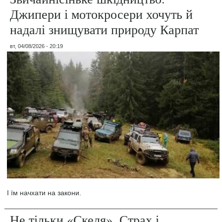
Джипери і мотокросери хочуть й
надалі знищувати природу Карпат
вт, 04/08/2026 - 20:19
І їм начхати на закони.
Не тільки «Скеля». Страх і