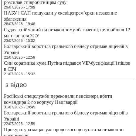
розсилав співробітницям суду
29/07/2026 - 17:09
НАБУ і САП пошукали у ексвіцепрем’єрки незаконне
збагачення
28/07/2026 - 19:48
Суддя, спійманий на незаконному збагаченні, не знайшов 12
млн грн для ЗСУ
23/07/2026 - 15:32
Болгарський воротила грального бізнесу отримав ліцензії в
Україні
22/07/2026 - 12:59
Син соратника кума Путіна піддався VIP-бусифікації і пішов
в СЗЧ
21/07/2026 - 15:32
з відео
Російські спецслужби переконали пенсіонера вбити
командира 2-го корпусу Нацгвардії
31/07/2026 - 19:45
Болгарський воротила грального бізнесу отримав ліцензії в
Україні
22/07/2026 - 12:59
Прокуратура мацає ужгородського депутата за незаконно
накопичене