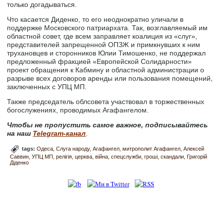
только догадываться.
Что касается Диденко, то его неоднократно уличали в
поддержке Московского патриархата. Так, возглавляемый им
областной совет, где всем заправляет коалиция из «слуг»,
представителей запрещенной ОПЗЖ и примкнувших к ним
трухановцев и сторонников Юлии Тимошенко, не поддержал
предложенный фракцией «Европейской Солидарности»
проект обращения к Кабмину и областной администрации о
разрыве всех договоров аренды или пользования помещений,
заключенных с УПЦ МП.
Также председатель облсовета участвовал в торжественных
богослужениях, проводимых Агафангелом.
Чтобы не пропустить самое важное, подписывайтесь
на наш
Telegram-канал
.
tags:
Одеса
Слуга народу
Агафангел
митрополит Агафангел
Алексей
Саввин
УПЦ МП
релігія
церква
війна
спецслужби
гроші
скандали
Григорій
Діденко