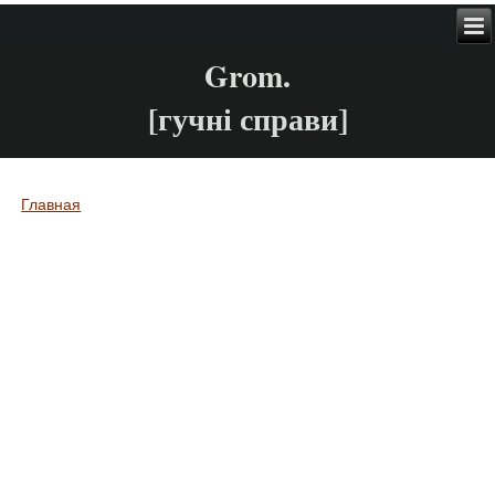
Grom.
[гучні справи]
Главная
Вы здесь