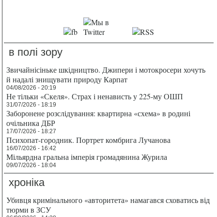
в полі зору
Звичайнісіньке шкідництво. Джипери і мотокросери хочуть
й надалі знищувати природу Карпат
04/08/2026 - 20:19
Не тільки «Скеля». Страх і ненависть у 225-му ОШП
31/07/2026 - 18:19
Заборонене розслідування: квартирна «схема» в родині
очільника ДБР
17/07/2026 - 18:27
Психопат-городник. Портрет комбрига Лучанова
16/07/2026 - 16:42
Мільярдна гральна імперія громадянина Журила
09/07/2026 - 18:04
хроніка
Убивця кримінального «авторитета» намагався сховатись від
тюрми в ЗСУ