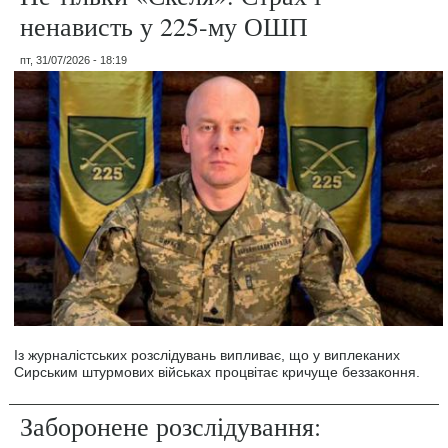
ненависть у 225-му ОШП
пт, 31/07/2026 - 18:19
Із журналістських розслідувань випливає, що у виплеканих
Сирським штурмових військах процвітає кричуще беззаконня.
Заборонене розслідування: