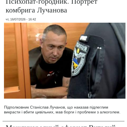
Психопат-городник. Портрет
комбрига Лучанова
чт, 16/07/2026 - 16:42
Підполковник Станіслав Лучанов, що наказав підлеглим
викрасти і вбити цивільних, мав борги і проблеми з алкоголем.