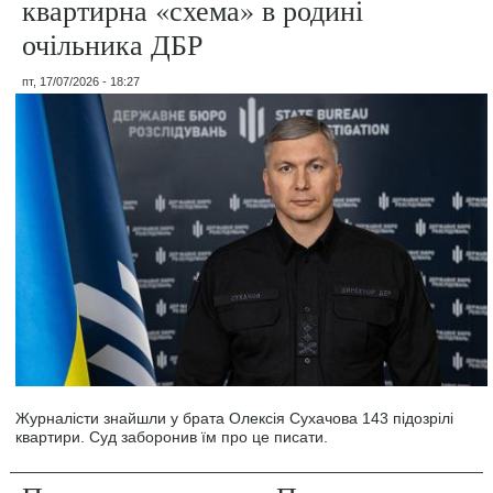
квартирна «схема» в родині
очільника ДБР
пт, 17/07/2026 - 18:27
Журналісти знайшли у брата Олексія Сухачова 143 підозрілі
квартири. Суд заборонив їм про це писати.