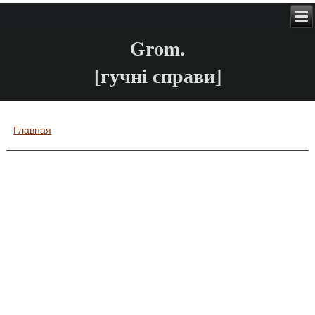
Grom.
[гучні справи]
Главная
Вы здесь