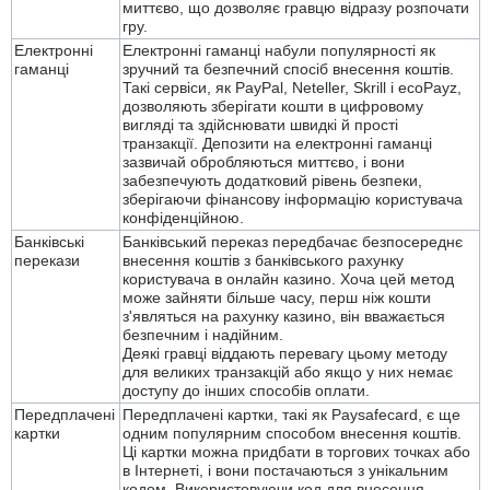
миттєво, що дозволяє гравцю відразу розпочати
гру.
Електронні
Електронні гаманці набули популярності як
гаманці
зручний та безпечний спосіб внесення коштів.
Такі сервіси, як PayPal, Neteller, Skrill і ecoPayz,
дозволяють зберігати кошти в цифровому
вигляді та здійснювати швидкі й прості
транзакції. Депозити на електронні гаманці
зазвичай обробляються миттєво, і вони
забезпечують додатковий рівень безпеки,
зберігаючи фінансову інформацію користувача
конфіденційною.
Банківські
Банківський переказ передбачає безпосереднє
перекази
внесення коштів з банківського рахунку
користувача в онлайн казино. Хоча цей метод
може зайняти більше часу, перш ніж кошти
з'являться на рахунку казино, він вважається
безпечним і надійним.
Деякі гравці віддають перевагу цьому методу
для великих транзакцій або якщо у них немає
доступу до інших способів оплати.
Передплачені
Передплачені картки, такі як Paysafecard, є ще
картки
одним популярним способом внесення коштів.
Ці картки можна придбати в торгових точках або
в Інтернеті, і вони постачаються з унікальним
кодом. Використовуючи код для внесення