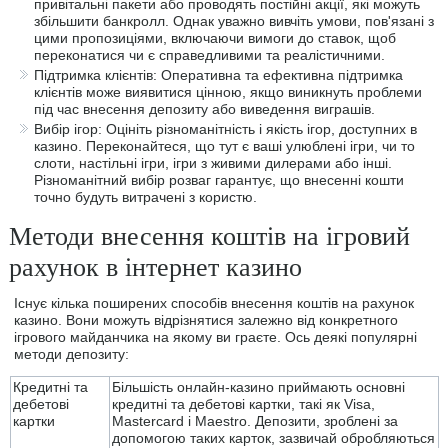
привітальні пакети або проводять постійні акції, які можуть
збільшити банкролл. Однак уважно вивчіть умови, пов'язані з
цими пропозиціями, включаючи вимоги до ставок, щоб
переконатися чи є справедливими та реалістичними.
Підтримка клієнтів: Оперативна та ефективна підтримка
клієнтів може виявитися цінною, якщо виникнуть проблеми
під час внесення депозиту або виведення виграшів.
Вибір ігор: Оцініть різноманітність і якість ігор, доступних в
казино. Переконайтеся, що тут є ваші улюблені ігри, чи то
слоти, настільні ігри, ігри з живими дилерами або інші.
Різноманітний вибір розваг гарантує, що внесенні кошти
точно будуть витрачені з користю.
Методи внесення коштів на ігровий
рахунок в інтернет казино
Існує кілька поширених способів внесення коштів на рахунок
казино. Вони можуть відрізнятися залежно від конкретного
ігрового майданчика на якому ви граєте. Ось деякі популярні
методи депозиту:
Кредитні та
Більшість онлайн-казино приймають основні
дебетові
кредитні та дебетові картки, такі як Visa,
картки
Mastercard і Maestro. Депозити, зроблені за
допомогою таких карток, зазвичай обробляються