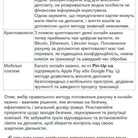
депозиту, не розкривається жодна особиста чи
фінансова інформація користувача.
Однак зауважте, що передплачені картки можуть
мати ліміти на депозити, і зняття коштів за
допомогою цього методу зазвичай неможливе.
Криптовалюти
З появою криптовалют деякі онлайн казино
тепер приймають такі цифрові валюти, як
Bitcoin, Ethereum, Litecoin тощо. Поповнення
рахунку за допомогою криптовалют має такі
переваги, як підвищена конфіденційність, нижча
комісія за транзакції та швидший час обробки.
Мобільні
Багато онлайн казино, як от
Pin-Up ua
,
платежі
підтримують Apple Pay або Google Pay. Ці
методи дозволяють вносити депозити
безпосередньо з мобільного пристрою, додаючи
зручності та швидкості процесу транзакції.
Отже, вибір правильного методу поповнення рахунку в онлайн
казино - важливе рішення, яке впливає на безпеку,
ефективність і загальний досвід гравця. Розставляйте
пріоритети щодо заходів безпеки, ліцензування та репутації
компанії. Не забувайте грати відповідально та встановлюйте
ліміти на депозити, щоб зберегти контроль над своєю
азартною діяльністю.
tags:
огляд
казино
онлайн казино
інтернет-казино
азартні ігри
ігри на