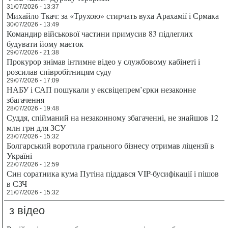
31/07/2026 - 13:37
Михайло Ткач: за «Трухою» стирчать вуха Арахамії і Єрмака
30/07/2026 - 13:49
Командир військової частини примусив 83 підлеглих
будувати йому маєток
29/07/2026 - 21:38
Прокурор знімав інтимне відео у службовому кабінеті і
розсилав співробітницям суду
29/07/2026 - 17:09
НАБУ і САП пошукали у ексвіцепрем’єрки незаконне
збагачення
28/07/2026 - 19:48
Суддя, спійманий на незаконному збагаченні, не знайшов 12
млн грн для ЗСУ
23/07/2026 - 15:32
Болгарський воротила грального бізнесу отримав ліцензії в
Україні
22/07/2026 - 12:59
Син соратника кума Путіна піддався VIP-бусифікації і пішов
в СЗЧ
21/07/2026 - 15:32
з відео