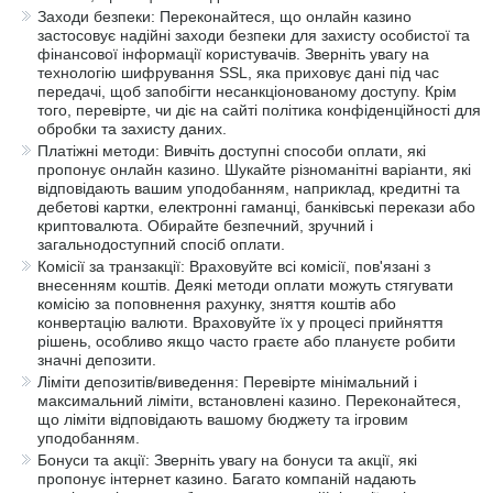
Заходи безпеки: Переконайтеся, що онлайн казино
застосовує надійні заходи безпеки для захисту особистої та
фінансової інформації користувачів. Зверніть увагу на
технологію шифрування SSL, яка приховує дані під час
передачі, щоб запобігти несанкціонованому доступу. Крім
того, перевірте, чи діє на сайті політика конфіденційності для
обробки та захисту даних.
Платіжні методи: Вивчіть доступні способи оплати, які
пропонує онлайн казино. Шукайте різноманітні варіанти, які
відповідають вашим уподобанням, наприклад, кредитні та
дебетові картки, електронні гаманці, банківські перекази або
криптовалюта. Обирайте безпечний, зручний і
загальнодоступний спосіб оплати.
Комісії за транзакції: Враховуйте всі комісії, пов'язані з
внесенням коштів. Деякі методи оплати можуть стягувати
комісію за поповнення рахунку, зняття коштів або
конвертацію валюти. Враховуйте їх у процесі прийняття
рішень, особливо якщо часто граєте або плануєте робити
значні депозити.
Ліміти депозитів/виведення: Перевірте мінімальний і
максимальний ліміти, встановлені казино. Переконайтеся,
що ліміти відповідають вашому бюджету та ігровим
уподобанням.
Бонуси та акції: Зверніть увагу на бонуси та акції, які
пропонує інтернет казино. Багато компаній надають