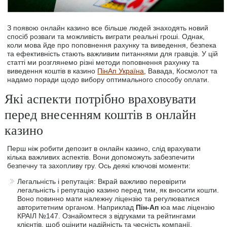
З появою онлайн казино все більше людей знаходять новий
спосіб розваги та можливість виграти реальні гроші. Однак,
коли мова йде про поповнення рахунку та виведення, безпека
та ефективність стають важливим питаннями для гравців. У цій
статті ми розглянемо різні методи поповнення рахунку та
виведення коштів в казино
ПінАп Україна
, Вавада, Космолот та
надамо поради щодо вибору оптимального способу оплати.
Які аспекти потрібно враховувати
перед внесенням коштів в онлайн
казино
Перш ніж робити депозит в онлайн казино, слід врахувати
кілька важливих аспектів. Вони допоможуть забезпечити
безпечну та захопливу гру. Ось деякі ключові моменти:
Легальність і репутація: Вкрай важливо перевірити
легальність і репутацію казино перед тим, як вносити кошти.
Воно повинно мати належну ліцензію та регулюватися
авторитетним органом. Наприклад
Пін-Ап
юа має ліцензію
КРАІЛ №147. Ознайомтеся з відгуками та рейтингами
клієнтів, щоб оцінити надійність та чесність компанії.