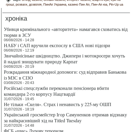
гроші
розваги
дозвілля
ПинАп Украина
казино Пин Ап
Пин-Ап юа
Pin-Up ua
хроніка
Убивця кримінального «авторитета» намагався сховатись від
тюрми в ЗСУ
06/08/2026 - 14:28
НАБУ і САП вручили експослу в США нові підозри
06/08/2026 - 12:19
Звичайнісіньке шкідництво. Джипери і мотокросери хочуть
й надалі знищувати природу Карпат
04/08/2026 - 20:19
Розкрадання міжнародної допомоги: суд відправив Банькова
із МЗС в СІЗО
03/08/2026 - 20:43
Російські спецслужби переконали пенсіонера вбити
командира 2-го корпусу Нацгвардії
31/07/2026 - 19:45
Не тільки «Скеля». Страх і ненависть у 225-му ОШП
31/07/2026 - 18:19
Український гросмейстер Ігор Самуненков отримав відзнаку
за найкрасивіший хід на Titled Tuesday
31/07/2026 - 14:48
ФСБ «шиє» Дурову тероризм