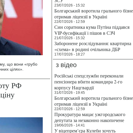
ЗСУ
23/07/2026 - 15:32
Болгарський воротила грального бізн
отримав ліцензії в Україні
22/07/2026 - 12:59
Син соратника кума Путіна піддався
VIP-бусифікації і пішов в СЗЧ
21/07/2026 - 15:32
Заборонене розслідування: квартирна
«схема» в родині очільника ДБР
17/07/2026 - 18:27
з відео
ому, що вони «грубо
чних цілях».
Російські спецслужби переконали
пенсіонера вбити командира 2-го
лоту РФ
корпусу Нацгвардії
 ціну
31/07/2026 - 19:45
Болгарський воротила грального бізн
отримав ліцензії в Україні
22/07/2026 - 12:59
Прокуратура мацає ужгородського
депутата за незаконно накопичене
19/06/2026 - 14:41
У віцепрем’єра Кулеби хочуть