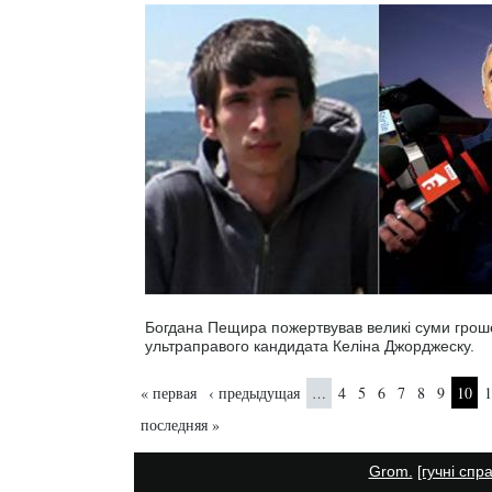
Богдана Пещира пожертвував великі суми грош
ультраправого кандидата Келіна Джорджеску.
Страницы
« первая
‹ предыдущая
4
5
6
7
8
9
10
1
…
последняя »
Grom.
[гучні спр