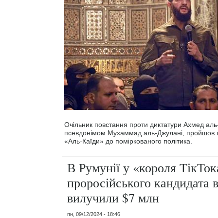
Очільник повстання проти диктатури Ахмед аль
псевдонімом Мухаммад аль-Джулані, пройшов ш
«Аль-Каїди» до поміркованого політика.
В Румунії у «короля ТікТок
проросійського кандидата в
вилучили $7 млн
пн, 09/12/2024 - 18:46