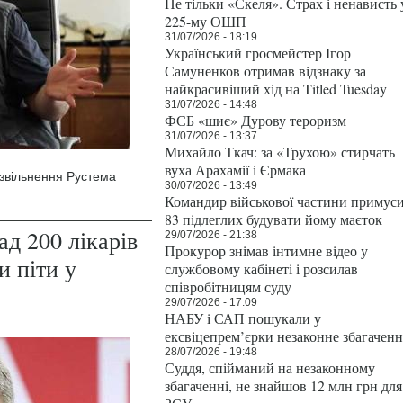
Не тільки «Скеля». Страх і ненависть 
225-му ОШП
31/07/2026 - 18:19
Український гросмейстер Ігор
Самуненков отримав відзнаку за
найкрасивіший хід на Titled Tuesday
31/07/2026 - 14:48
ФСБ «шиє» Дурову тероризм
31/07/2026 - 13:37
Михайло Ткач: за «Трухою» стирчать
вуха Арахамії і Єрмака
звільнення Рустема
30/07/2026 - 13:49
Командир військової частини примус
83 підлеглих будувати йому маєток
д 200 лікарів
29/07/2026 - 21:38
Прокурор знімав інтимне відео у
и піти у
службовому кабінеті і розсилав
співробітницям суду
29/07/2026 - 17:09
НАБУ і САП пошукали у
ексвіцепрем’єрки незаконне збагаченн
28/07/2026 - 19:48
Суддя, спійманий на незаконному
збагаченні, не знайшов 12 млн грн для