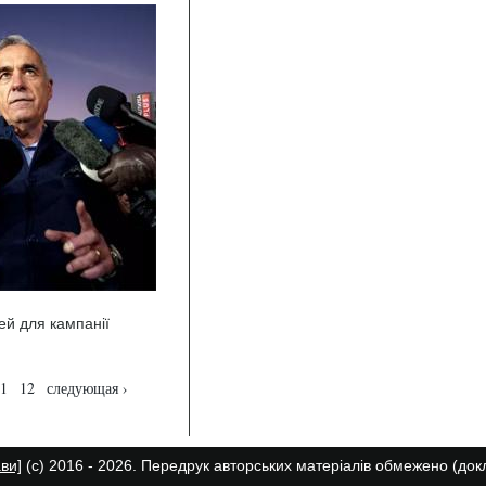
ей для кампанії
1
12
следующая ›
ави]
(с) 2016 - 2026. Передрук авторських матеріалів обмежено (до