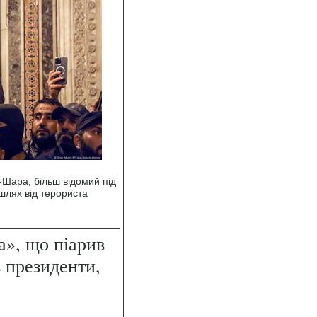
-Шара, більш відомий під
лях від терориста
а», що піарив
 президенти,