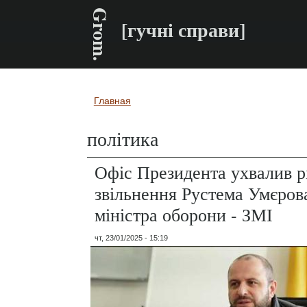
Grom.
[гучні справи]
Главная
Вы здесь
політика
Офіс Президента ухвалив р
звільнення Рустема Умєров
міністра оборони - ЗМІ
чт, 23/01/2025 - 15:19