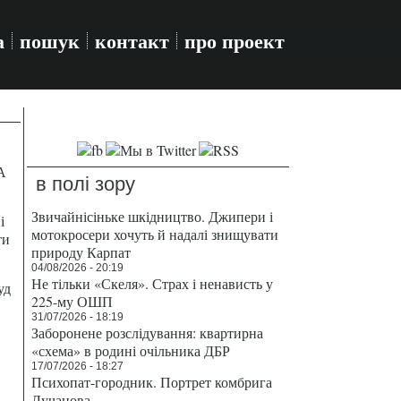
а
пошук
контакт
про проект
А
в полі зору
Звичайнісіньке шкідництво. Джипери і
і
мотокросери хочуть й надалі знищувати
ти
природу Карпат
04/08/2026 - 20:19
Не тільки «Скеля». Страх і ненависть у
уд
225-му ОШП
31/07/2026 - 18:19
Заборонене розслідування: квартирна
«схема» в родині очільника ДБР
17/07/2026 - 18:27
Психопат-городник. Портрет комбрига
Лучанова