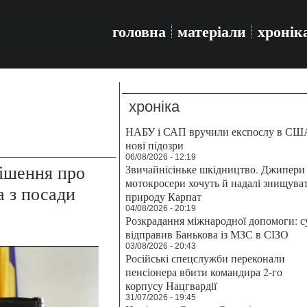
головна
матеріали
хронік
хроніка
НАБУ і САП вручили експослу в СШ
нові підозри
06/08/2026 - 12:19
ішення про
Звичайнісіньке шкідництво. Джипери 
мотокросери хочуть й надалі знищува
а з посади
природу Карпат
04/08/2026 - 20:19
Розкрадання міжнародної допомоги: с
відправив Банькова із МЗС в СІЗО
03/08/2026 - 20:43
Російські спецслужби переконали
пенсіонера вбити командира 2-го
корпусу Нацгвардії
31/07/2026 - 19:45