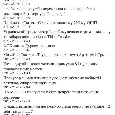
03/08/2026 - 20:43
Російські спецслужби переконали пенсіонера вбити
командира 2-го корпусу Нацгвардії
31/07/2026 - 19:45
Не тільки «Скеля». Страх і ненависть у 225-му ОШП
31/07/2026 - 18:19
Український гросмейстер Ігор Самуненков отримав відзнаку
за найкрасивіший хід на Titled Tuesday
31/07/2026 - 14:48
ФСБ «шиє» Дурову тероризм
31/07/2026 - 13:37
Михайло Ткач: за «Трухою» стирчать вуха Арахамії і Єрмака
30/07/2026 - 13:49
Командир військової частини примусив 83 підлеглих
будувати йому маєток
29/07/2026 - 21:38
Прокурор знімав інтимне відео у службовому кабінеті і
розсилав співробітницям суду
29/07/2026 - 17:09
НАБУ і САП пошукали у ексвіцепрем’єрки незаконне
збагачення
28/07/2026 - 19:48
Суддя, спійманий на незаконному збагаченні, не знайшов 12
млн грн для ЗСУ