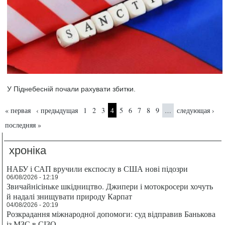
У Піднебесній почали рахувати збитки.
Страницы
« первая
‹ предыдущая
1
2
3
4
5
6
7
8
9
следующая ›
…
последняя »
хроніка
НАБУ і САП вручили експослу в США нові підозри
06/08/2026 - 12:19
Звичайнісіньке шкідництво. Джипери і мотокросери хочуть
й надалі знищувати природу Карпат
04/08/2026 - 20:19
Розкрадання міжнародної допомоги: суд відправив Банькова
із МЗС в СІЗО