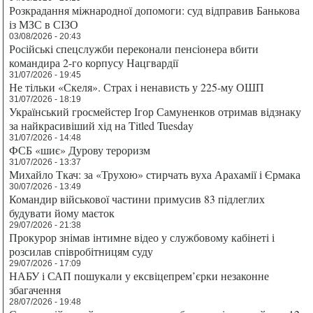
Розкрадання міжнародної допомоги: суд відправив Банькова
із МЗС в СІЗО
03/08/2026 - 20:43
Російські спецслужби переконали пенсіонера вбити
командира 2-го корпусу Нацгвардії
31/07/2026 - 19:45
Не тільки «Скеля». Страх і ненависть у 225-му ОШП
31/07/2026 - 18:19
Український гросмейстер Ігор Самуненков отримав відзнаку
за найкрасивіший хід на Titled Tuesday
31/07/2026 - 14:48
ФСБ «шиє» Дурову тероризм
31/07/2026 - 13:37
Михайло Ткач: за «Трухою» стирчать вуха Арахамії і Єрмака
30/07/2026 - 13:49
Командир військової частини примусив 83 підлеглих
будувати йому маєток
29/07/2026 - 21:38
Прокурор знімав інтимне відео у службовому кабінеті і
розсилав співробітницям суду
29/07/2026 - 17:09
НАБУ і САП пошукали у ексвіцепрем’єрки незаконне
збагачення
28/07/2026 - 19:48