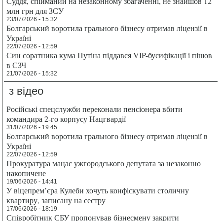
Суддя, спійманий на незаконному збагаченні, не знайшов 12
млн грн для ЗСУ
23/07/2026 - 15:32
Болгарський воротила грального бізнесу отримав ліцензії в
Україні
22/07/2026 - 12:59
Син соратника кума Путіна піддався VIP-бусифікації і пішов
в СЗЧ
21/07/2026 - 15:32
з відео
Російські спецслужби переконали пенсіонера вбити
командира 2-го корпусу Нацгвардії
31/07/2026 - 19:45
Болгарський воротила грального бізнесу отримав ліцензії в
Україні
22/07/2026 - 12:59
Прокуратура мацає ужгородського депутата за незаконно
накопичене
19/06/2026 - 14:41
У віцепрем’єра Кулеби хочуть конфіскувати столичну
квартиру, записану на сестру
17/06/2026 - 18:19
Співробітник СБУ пропонував бізнесмену закрити