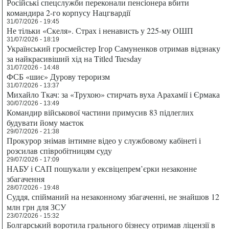
Російські спецслужби переконали пенсіонера вбити
командира 2-го корпусу Нацгвардії
31/07/2026 - 19:45
Не тільки «Скеля». Страх і ненависть у 225-му ОШП
31/07/2026 - 18:19
Український гросмейстер Ігор Самуненков отримав відзнаку
за найкрасивіший хід на Titled Tuesday
31/07/2026 - 14:48
ФСБ «шиє» Дурову тероризм
31/07/2026 - 13:37
Михайло Ткач: за «Трухою» стирчать вуха Арахамії і Єрмака
30/07/2026 - 13:49
Командир військової частини примусив 83 підлеглих
будувати йому маєток
29/07/2026 - 21:38
Прокурор знімав інтимне відео у службовому кабінеті і
розсилав співробітницям суду
29/07/2026 - 17:09
НАБУ і САП пошукали у ексвіцепрем’єрки незаконне
збагачення
28/07/2026 - 19:48
Суддя, спійманий на незаконному збагаченні, не знайшов 12
млн грн для ЗСУ
23/07/2026 - 15:32
Болгарський воротила грального бізнесу отримав ліцензії в