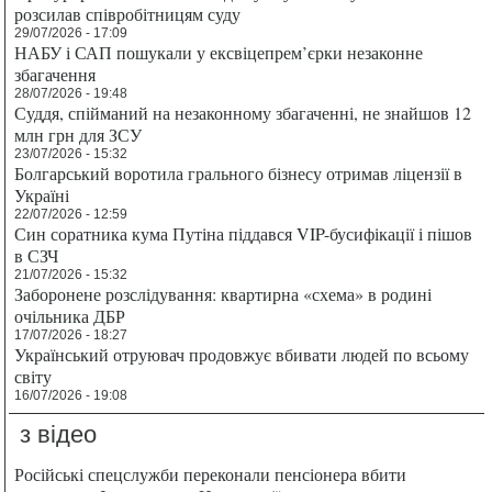
розсилав співробітницям суду
29/07/2026 - 17:09
НАБУ і САП пошукали у ексвіцепрем’єрки незаконне
збагачення
28/07/2026 - 19:48
Суддя, спійманий на незаконному збагаченні, не знайшов 12
млн грн для ЗСУ
23/07/2026 - 15:32
Болгарський воротила грального бізнесу отримав ліцензії в
Україні
22/07/2026 - 12:59
Син соратника кума Путіна піддався VIP-бусифікації і пішов
в СЗЧ
21/07/2026 - 15:32
Заборонене розслідування: квартирна «схема» в родині
очільника ДБР
17/07/2026 - 18:27
Український отруювач продовжує вбивати людей по всьому
світу
16/07/2026 - 19:08
з відео
Російські спецслужби переконали пенсіонера вбити