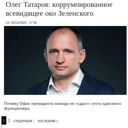
Олег Татаров: коррумпированное
всевидящее око Зеленского
сб, 26/12/2020 - 17:32
Почему Офис президента никогда не «сдаст» этого одиозного
функционера.
Страницы
1
2
следующая ›
последняя »