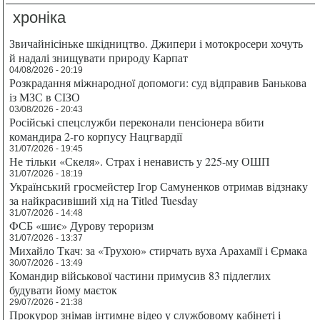
хроніка
Звичайнісіньке шкідництво. Джипери і мотокросери хочуть
й надалі знищувати природу Карпат
04/08/2026 - 20:19
Розкрадання міжнародної допомоги: суд відправив Банькова
із МЗС в СІЗО
03/08/2026 - 20:43
Російські спецслужби переконали пенсіонера вбити
командира 2-го корпусу Нацгвардії
31/07/2026 - 19:45
Не тільки «Скеля». Страх і ненависть у 225-му ОШП
31/07/2026 - 18:19
Український гросмейстер Ігор Самуненков отримав відзнаку
за найкрасивіший хід на Titled Tuesday
31/07/2026 - 14:48
ФСБ «шиє» Дурову тероризм
31/07/2026 - 13:37
Михайло Ткач: за «Трухою» стирчать вуха Арахамії і Єрмака
30/07/2026 - 13:49
Командир військової частини примусив 83 підлеглих
будувати йому маєток
29/07/2026 - 21:38
Прокурор знімав інтимне відео у службовому кабінеті і