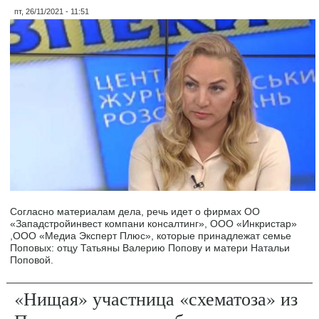
пт, 26/11/2021 - 11:51
Согласно материалам дела, речь идет о фирмах ОО
«Западстройинвест компани консалтинг», ООО «Инкристар»
,ООО «Медиа Эксперт Плюс», которые принадлежат семье
Поповых: отцу Татьяны Валерию Попову и матери Натальи
Поповой.
«Нищая» участница «схематоза» из