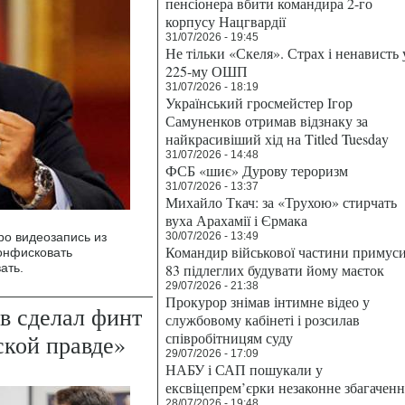
пенсіонера вбити командира 2-го
корпусу Нацгвардії
31/07/2026 - 19:45
Не тільки «Скеля». Страх і ненависть 
225-му ОШП
31/07/2026 - 18:19
Український гросмейстер Ігор
Самуненков отримав відзнаку за
найкрасивіший хід на Titled Tuesday
31/07/2026 - 14:48
ФСБ «шиє» Дурову тероризм
31/07/2026 - 13:37
Михайло Ткач: за «Трухою» стирчать
вуха Арахамії і Єрмака
ро видеозапись из
30/07/2026 - 13:49
Командир військової частини примус
онфисковать
ать.
83 підлеглих будувати йому маєток
29/07/2026 - 21:38
Прокурор знімав інтимне відео у
в сделал финт
службовому кабінеті і розсилав
співробітницям суду
ской правде»
29/07/2026 - 17:09
НАБУ і САП пошукали у
ексвіцепрем’єрки незаконне збагаченн
28/07/2026 - 19:48