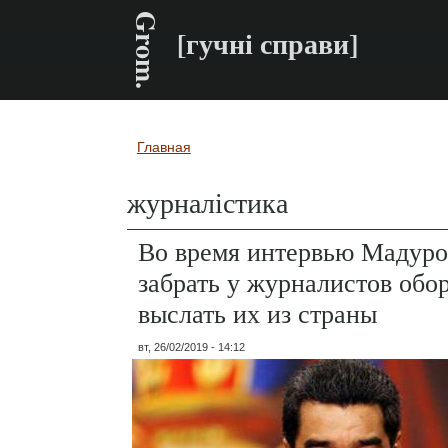
Grom.
[гучні справи]
Главная
Вы здесь
журналістика
Во время интервью Мадуро
забрать у журналистов обо
выслать их из страны
вт, 26/02/2019 - 14:12