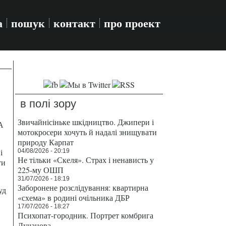
а
пошук
контакт
про проект
в полі зору
Звичайнісіньке шкідництво. Джипери і
А
мотокросери хочуть й надалі знищувати
природу Карпат
і
04/08/2026 - 20:19
Не тільки «Скеля». Страх і ненависть у
ти
225-му ОШП
31/07/2026 - 18:19
Заборонене розслідування: квартирна
уд
«схема» в родині очільника ДБР
17/07/2026 - 18:27
Психопат-городник. Портрет комбрига
Лучанова