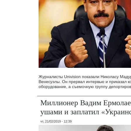
Журналисты Univision показали Николасу Маду
Венесуэлы. Он прервал интервью и приказал к
оборудование, а съемочную группу депортиров
Миллионер Вадим Ермолае
ушами и заплатил «Украин
чт, 21/02/2019 - 12:39