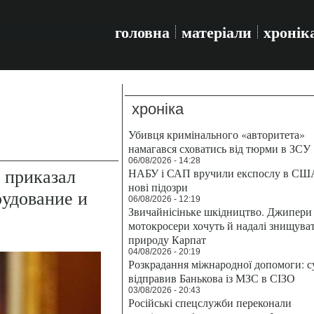
головна
матеріали
хронік
хроніка
Убивця кримінального «авторитета»
намагався сховатись від тюрми в ЗСУ
06/08/2026 - 14:28
 приказал
НАБУ і САП вручили експослу в СШ
нові підозри
рудование и
06/08/2026 - 12:19
Звичайнісіньке шкідництво. Джипери 
мотокросери хочуть й надалі знищува
природу Карпат
04/08/2026 - 20:19
Розкрадання міжнародної допомоги: с
відправив Банькова із МЗС в СІЗО
03/08/2026 - 20:43
Російські спецслужби переконали