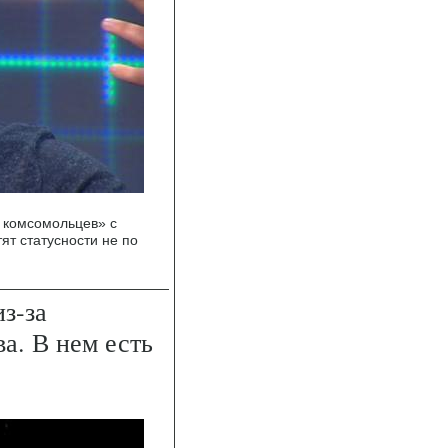
 комсомольцев» с
ят статусности не по
з-за
а. В нем есть