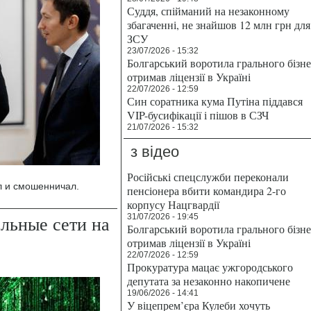
Суддя, спійманий на незаконному
збагаченні, не знайшов 12 млн грн для
ЗСУ
23/07/2026 - 15:32
Болгарський воротила грального бізн
отримав ліцензії в Україні
22/07/2026 - 12:59
Син соратника кума Путіна піддався
VIP-бусифікації і пішов в СЗЧ
21/07/2026 - 15:32
з відео
Російські спецслужби переконали
л и смошенничал.
пенсіонера вбити командира 2-го
корпусу Нацгвардії
льные сети на
31/07/2026 - 19:45
Болгарський воротила грального бізн
отримав ліцензії в Україні
22/07/2026 - 12:59
Прокуратура мацає ужгородського
депутата за незаконно накопичене
19/06/2026 - 14:41
У віцепрем’єра Кулеби хочуть