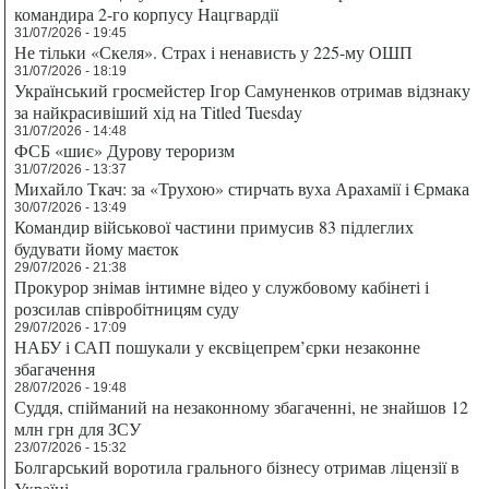
командира 2-го корпусу Нацгвардії
31/07/2026 - 19:45
Не тільки «Скеля». Страх і ненависть у 225-му ОШП
31/07/2026 - 18:19
Український гросмейстер Ігор Самуненков отримав відзнаку
за найкрасивіший хід на Titled Tuesday
31/07/2026 - 14:48
ФСБ «шиє» Дурову тероризм
31/07/2026 - 13:37
Михайло Ткач: за «Трухою» стирчать вуха Арахамії і Єрмака
30/07/2026 - 13:49
Командир військової частини примусив 83 підлеглих
будувати йому маєток
29/07/2026 - 21:38
Прокурор знімав інтимне відео у службовому кабінеті і
розсилав співробітницям суду
29/07/2026 - 17:09
НАБУ і САП пошукали у ексвіцепрем’єрки незаконне
збагачення
28/07/2026 - 19:48
Суддя, спійманий на незаконному збагаченні, не знайшов 12
млн грн для ЗСУ
23/07/2026 - 15:32
Болгарський воротила грального бізнесу отримав ліцензії в
Україні