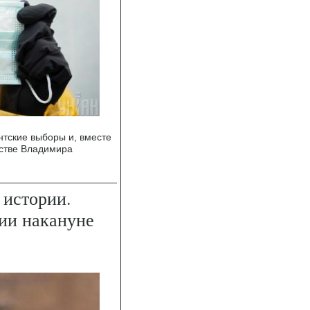
тские выборы и, вместе
тстве Владимира
 истории.
ии накануне