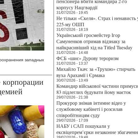
пенсіонера вбити командира 2-го
корпусу Нацгвардії
31/07/2026 - 19:45
Не тільки «Скеля». Страх і ненависть 
225-му ОШП
31/07/2026 - 18:19
Український гросмейстер Ігор
Самуненков отримав відзнаку за
найкрасивіший хід на Titled Tuesday
31/07/2026 - 14:48
ФСБ «шиє» Дурову тероризм
воохранения западных
31/07/2026 - 13:37
Михайло Ткач: за «Трухою» стирчать
вуха Арахамії і Єрмака
 корпорации
30/07/2026 - 13:49
Командир військової частини примус
демией
83 підлеглих будувати йому маєток
29/07/2026 - 21:38
Прокурор знімав інтимне відео у
службовому кабінеті і розсилав
співробітницям суду
29/07/2026 - 17:09
НАБУ і САП пошукали у
ексвіцепрем’єрки незаконне збагаченн
28/07/2026 - 19:48