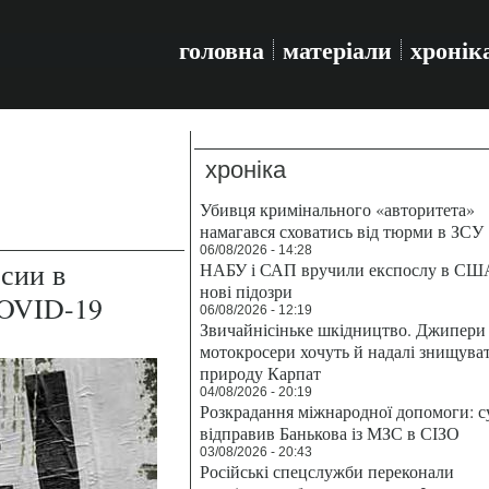
головна
матеріали
хронік
хроніка
Убивця кримінального «авторитета»
намагався сховатись від тюрми в ЗСУ
06/08/2026 - 14:28
сии в
НАБУ і САП вручили експослу в СШ
нові підозри
COVID-19
06/08/2026 - 12:19
Звичайнісіньке шкідництво. Джипери 
мотокросери хочуть й надалі знищува
природу Карпат
04/08/2026 - 20:19
Розкрадання міжнародної допомоги: с
відправив Банькова із МЗС в СІЗО
03/08/2026 - 20:43
Російські спецслужби переконали