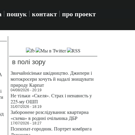
а
пошук
контакт
про проект
в полі зору
Звичайнісіньке шкідництво. Джипери і
А
мотокросери хочуть й надалі знищувати
природу Карпат
і
04/08/2026 - 20:19
Не тільки «Скеля». Страх і ненависть у
ти
225-му ОШП
31/07/2026 - 18:19
Заборонене розслідування: квартирна
уд
«схема» в родині очільника ДБР
17/07/2026 - 18:27
Психопат-городник. Портрет комбрига
Лучанова