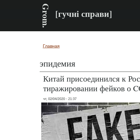
Grom.
[гучні справи]
Главная
Вы здесь
эпидемия
Китай присоединился к Рос
тиражировании фейков о 
чт, 02/04/2020 - 21:37