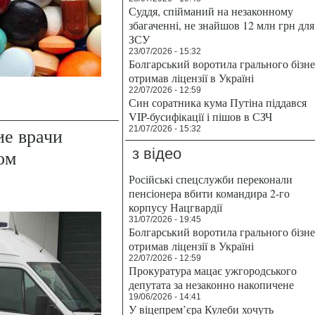
Суддя, спійманий на незаконному
збагаченні, не знайшов 12 млн грн для
ЗСУ
23/07/2026 - 15:32
Болгарський воротила грального бізн
отримав ліцензії в Україні
22/07/2026 - 12:59
Син соратника кума Путіна піддався
VIP-бусифікації і пішов в СЗЧ
ие врачи
21/07/2026 - 15:32
з відео
ом
Російські спецслужби переконали
пенсіонера вбити командира 2-го
корпусу Нацгвардії
31/07/2026 - 19:45
Болгарський воротила грального бізн
отримав ліцензії в Україні
22/07/2026 - 12:59
Прокуратура мацає ужгородського
депутата за незаконно накопичене
19/06/2026 - 14:41
У віцепрем’єра Кулеби хочуть