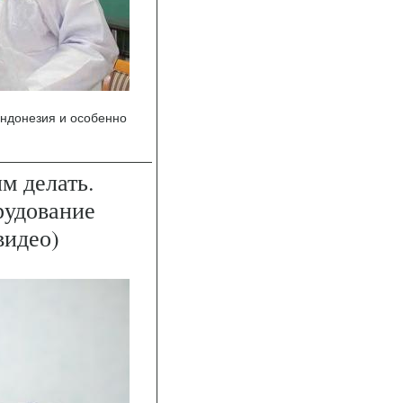
ндонезия и особенно
им делать.
рудование
видео)