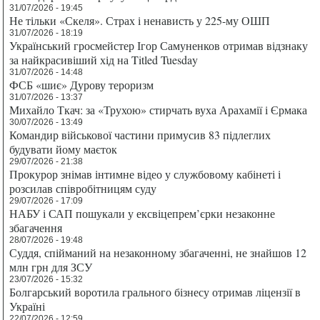
31/07/2026 - 19:45
Не тільки «Скеля». Страх і ненависть у 225-му ОШП
31/07/2026 - 18:19
Український гросмейстер Ігор Самуненков отримав відзнаку
за найкрасивіший хід на Titled Tuesday
31/07/2026 - 14:48
ФСБ «шиє» Дурову тероризм
31/07/2026 - 13:37
Михайло Ткач: за «Трухою» стирчать вуха Арахамії і Єрмака
30/07/2026 - 13:49
Командир військової частини примусив 83 підлеглих
будувати йому маєток
29/07/2026 - 21:38
Прокурор знімав інтимне відео у службовому кабінеті і
розсилав співробітницям суду
29/07/2026 - 17:09
НАБУ і САП пошукали у ексвіцепрем’єрки незаконне
збагачення
28/07/2026 - 19:48
Суддя, спійманий на незаконному збагаченні, не знайшов 12
млн грн для ЗСУ
23/07/2026 - 15:32
Болгарський воротила грального бізнесу отримав ліцензії в
Україні
22/07/2026 - 12:59