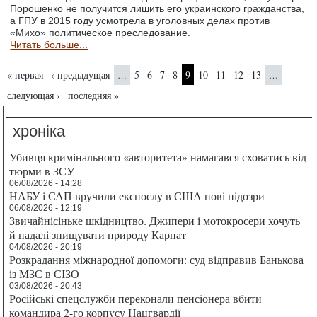
Порошенко не получится лишить его украинского гражданства,
а ГПУ в 2015 году усмотрела в уголовных делах против
«Михо» политическое преследование.
Читать больше...
Страницы
« первая
‹ предыдущая
5
6
7
8
9
10
11
12
13
…
…
следующая ›
последняя »
хроніка
Убивця кримінального «авторитета» намагався сховатись від
тюрми в ЗСУ
06/08/2026 - 14:28
НАБУ і САП вручили експослу в США нові підозри
06/08/2026 - 12:19
Звичайнісіньке шкідництво. Джипери і мотокросери хочуть
й надалі знищувати природу Карпат
04/08/2026 - 20:19
Розкрадання міжнародної допомоги: суд відправив Банькова
із МЗС в СІЗО
03/08/2026 - 20:43
Російські спецслужби переконали пенсіонера вбити
командира 2-го корпусу Нацгвардії