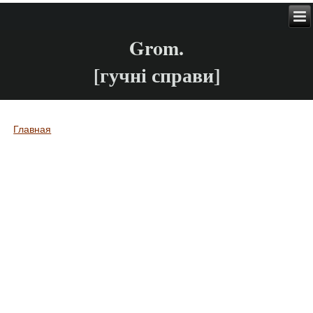
Grom.
[гучні справи]
Главная
Вы здесь