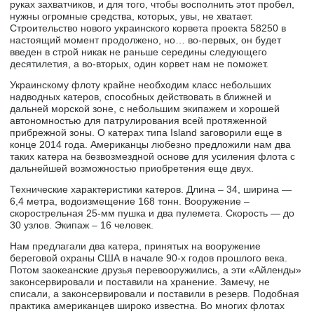
руках захватчиков, и для того, чтобы восполнить этот пробел,
нужны огромные средства, которых, увы, не хватает.
Строительство нового украинского корвета проекта 58250 в
настоящий момент продолжено, но… во-первых, он будет
введен в строй никак не раньше середины следующего
десятилетия, а во-вторых, один корвет нам не поможет.
Украинскому флоту крайне необходим класс небольших
надводных катеров, способных действовать в ближней и
дальней морской зоне, с небольшим экипажем и хорошей
автономностью для патрулирования всей протяженной
прибрежной зоны. О катерах типа Island заговорили еще в
конце 2014 года. Американцы любезно предложили нам два
таких катера на безвозмездной основе для усиления флота с
дальнейшей возможностью приобретения еще двух.
Технические характеристики катеров. Длина – 34, ширина —
6,4 метра, водоизмещение 168 тонн. Вооружение –
скорострельная 25-мм пушка и два пулемета. Скорость — до
30 узлов. Экипаж – 16 человек.
Нам предлагали два катера, принятых на вооружение
береговой охраны США в начале 90-х годов прошлого века.
Потом заокеанские друзья перевооружились, а эти «Айленды»
законсервировали и поставили на хранение. Замечу, не
списали, а законсервировали и поставили в резерв. Подобная
практика американцев широко известна. Во многих флотах