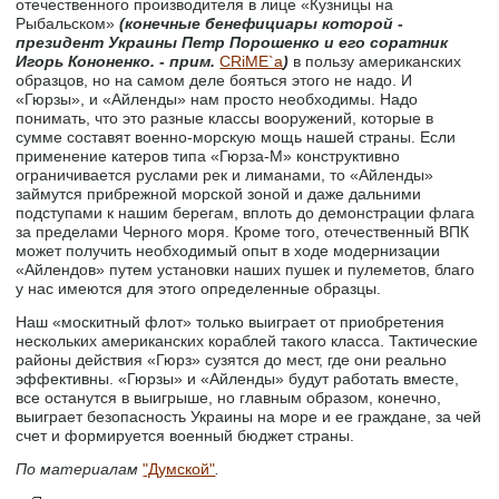
отечественного производителя в лице «Кузницы на
Рыбальском»
(конечные бенефициары которой -
президент Украины Петр Порошенко и его соратник
Игорь Кононенко. - прим.
CRiME`а
)
в пользу американских
образцов, но на самом деле бояться этого не надо. И
«Гюрзы», и «Айленды» нам просто необходимы. Надо
понимать, что это разные классы вооружений, которые в
сумме составят военно-морскую мощь нашей страны. Если
применение катеров типа «Гюрза-М» конструктивно
ограничивается руслами рек и лиманами, то «Айленды»
займутся прибрежной морской зоной и даже дальними
подступами к нашим берегам, вплоть до демонстрации флага
за пределами Черного моря. Кроме того, отечественный ВПК
может получить необходимый опыт в ходе модернизации
«Айлендов» путем установки наших пушек и пулеметов, благо
у нас имеются для этого определенные образцы.
Наш «москитный флот» только выиграет от приобретения
нескольких американских кораблей такого класса. Тактические
районы действия «Гюрз» сузятся до мест, где они реально
эффективны. «Гюрзы» и «Айленды» будут работать вместе,
все останутся в выигрыше, но главным образом, конечно,
выиграет безопасность Украины на море и ее граждане, за чей
счет и формируется военный бюджет страны.
По материалам
"Думской"
.