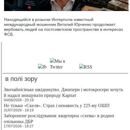
Находящийся в розыске Интерпола известный
международный мошенник Виталий Юрченко продолжает
вербовать людей на постсоветском пространстве в интересах
ФСБ.
в полі зору
Звичайнісіньке шкідництво. Джипери і мотокросери хочуть
й надалі знищувати природу Карпат
04/08/2026 - 20:19
Не тільки «Скеля». Страх і ненависть у 225-му ОШП
31/07/2026 - 18:19
Заборонене розслідування: квартирна «схема» в родині
очільника ДБР
17/07/2026 - 18:27