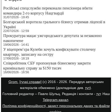
Російські спецслужби переконали пенсіонера вбити
командира 2-го корпусу Нацгвардії
31/07/2026 - 19:45
Болгарський воротила грального бізнесу отримав ліцензії в
Україні
22/07/2026 - 12:59
Прокуратура мацає ужгородського депутата за незаконно
накопичене
19/06/2026 - 14:41
У віцепрем’єра Кулеби хочуть конфіскувати столичну
квартиру, записану на сестру
17/06/2026 - 18:19
Співробітник СБУ пропонував бізнесмену закрити
кримінальну справу за $150 тисяч
16/06/2026 - 16:56
Grom.
[гучні справи]
(с) 2016 - 2026. Передрук авторських
матеріалів обмежено (докладніше див.
тут
).
Головний редактор – Павло Шульц. Редакція і контакти -
тут
. Наш
Telegram-канал
.
Політика конфіденційності, захист персональних даних та файли
cookies
.