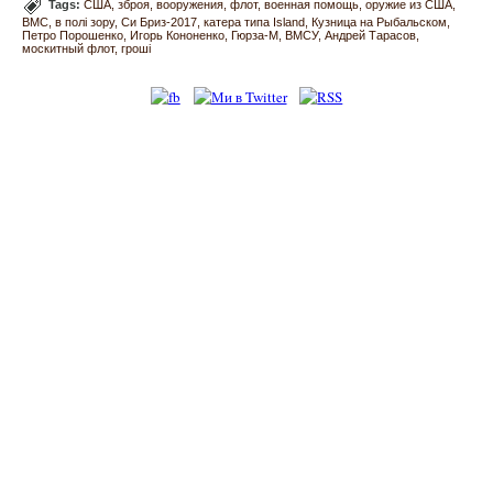
Tags:
США
зброя
вооружения
флот
военная помощь
оружие из США
ВМС
в полі зору
Си Бриз-2017
катера типа Island
Кузница на Рыбальском
Петро Порошенко
Игорь Кононенко
Гюрза-М
ВМСУ
Андрей Тарасов
москитный флот
гроші