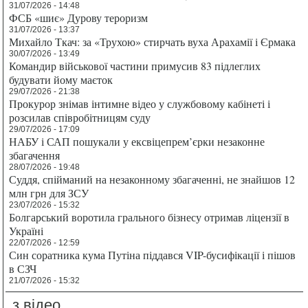
31/07/2026 - 14:48
ФСБ «шиє» Дурову тероризм
31/07/2026 - 13:37
Михайло Ткач: за «Трухою» стирчать вуха Арахамії і Єрмака
30/07/2026 - 13:49
Командир військової частини примусив 83 підлеглих
будувати йому маєток
29/07/2026 - 21:38
Прокурор знімав інтимне відео у службовому кабінеті і
розсилав співробітницям суду
29/07/2026 - 17:09
НАБУ і САП пошукали у ексвіцепрем’єрки незаконне
збагачення
28/07/2026 - 19:48
Суддя, спійманий на незаконному збагаченні, не знайшов 12
млн грн для ЗСУ
23/07/2026 - 15:32
Болгарський воротила грального бізнесу отримав ліцензії в
Україні
22/07/2026 - 12:59
Син соратника кума Путіна піддався VIP-бусифікації і пішов
в СЗЧ
21/07/2026 - 15:32
з відео