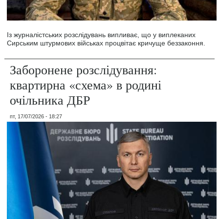
Із журналістських розслідувань випливає, що у виплеканих
Сирським штурмових військах процвітає кричуще беззаконня.
Заборонене розслідування:
квартирна «схема» в родині
очільника ДБР
пт, 17/07/2026 - 18:27