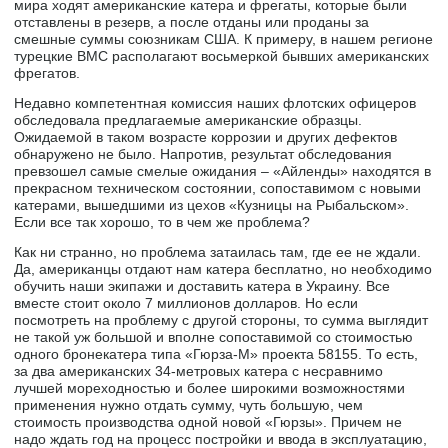
мира ходят американские катера и фрегаты, которые были
отставлены в резерв, а после отданы или проданы за
смешные суммы союзникам США. К примеру, в нашем регионе
турецкие ВМС располагают восьмеркой бывших американских
фрегатов.
Недавно компетентная комиссия наших флотских офицеров
обследовала предлагаемые американские образцы.
Ожидаемой в таком возрасте коррозии и других дефектов
обнаружено не было. Напротив, результат обследования
превзошел самые смелые ожидания – «Айленды» находятся в
прекрасном техническом состоянии, сопоставимом с новыми
катерами, вышедшими из цехов «Кузницы на Рыбальском».
Если все так хорошо, то в чем же проблема?
Как ни странно, но проблема затаилась там, где ее не ждали.
Да, американцы отдают нам катера бесплатно, но необходимо
обучить наши экипажи и доставить катера в Украину. Все
вместе стоит около 7 миллионов долларов. Но если
посмотреть на проблему с другой стороны, то сумма выглядит
не такой уж большой и вполне сопоставимой со стоимостью
одного бронекатера типа «Гюрза-М» проекта 58155. То есть,
за два американских 34-метровых катера с несравнимо
лучшей мореходностью и более широкими возможностями
применения нужно отдать сумму, чуть большую, чем
стоимость производства одной новой «Гюрзы». Причем не
надо ждать год на процесс постройки и ввода в эксплуатацию,