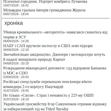
Психопат-городник. Портрет комбрига Лучанова
16/07/2026 - 16:42
Мільярдна гральна імперія громадянина Журила
09/07/2026 - 18:04
хроніка
Убивця кримінального «авторитета» намагався сховатись від
тюрми в ЗСУ
06/08/2026 - 14:28
НАБУ і САП вручили експослу в США нові підозри
06/08/2026 - 12:19
Звичайнісіньке шкідництво. Джипери і мотокросери хочуть
й надалі знищувати природу Карпат
04/08/2026 - 20:19
Розкрадання міжнародної допомоги: суд відправив Банькова
із МЗС в СІЗО
03/08/2026 - 20:43
Російські спецслужби переконали пенсіонера вбити
командира 2-го корпусу Нацгвардії
31/07/2026 - 19:45
Не тільки «Скеля». Страх і ненависть у 225-му ОШП
31/07/2026 - 18:19
Український гросмейстер Ігор Самуненков отримав відзнаку
за найкрасивіший хід на Titled Tuesday