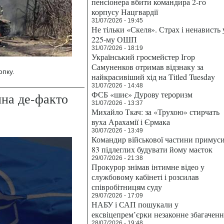
пенсіонера вбити командира 2-го
корпусу Нацгвардії
31/07/2026 - 19:45
Не тільки «Скеля». Страх і ненависть 
225-му ОШП
31/07/2026 - 18:19
Український гросмейстер Ігор
Самуненков отримав відзнаку за
опку.
найкрасивіший хід на Titled Tuesday
31/07/2026 - 14:48
ФСБ «шиє» Дурову тероризм
на де-факто
31/07/2026 - 13:37
Михайло Ткач: за «Трухою» стирчать
вуха Арахамії і Єрмака
30/07/2026 - 13:49
Командир військової частини примус
83 підлеглих будувати йому маєток
29/07/2026 - 21:38
Прокурор знімав інтимне відео у
службовому кабінеті і розсилав
співробітницям суду
29/07/2026 - 17:09
НАБУ і САП пошукали у
ексвіцепрем’єрки незаконне збагаченн
28/07/2026 - 19:48