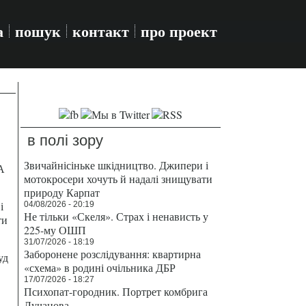
а
пошук
контакт
про проект
в полі зору
Звичайнісіньке шкідництво. Джипери і
А
мотокросери хочуть й надалі знищувати
природу Карпат
і
04/08/2026 - 20:19
Не тільки «Скеля». Страх і ненависть у
ти
225-му ОШП
31/07/2026 - 18:19
Заборонене розслідування: квартирна
уд
«схема» в родині очільника ДБР
17/07/2026 - 18:27
Психопат-городник. Портрет комбрига
Лучанова