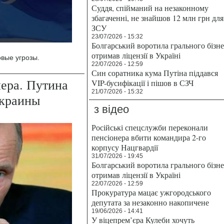
Суддя, спійманий на незаконному
збагаченні, не знайшов 12 млн грн для
ЗСУ
23/07/2026 - 15:32
Болгарський воротила грального бізн
отримав ліцензії в Україні
вые угрозы.
22/07/2026 - 12:59
Син соратника кума Путіна піддався
ера. Путина
VIP-бусифікації і пішов в СЗЧ
21/07/2026 - 15:32
Украины
з відео
Російські спецслужби переконали
пенсіонера вбити командира 2-го
корпусу Нацгвардії
31/07/2026 - 19:45
Болгарський воротила грального бізн
отримав ліцензії в Україні
22/07/2026 - 12:59
Прокуратура мацає ужгородського
депутата за незаконно накопичене
19/06/2026 - 14:41
У віцепрем’єра Кулеби хочуть