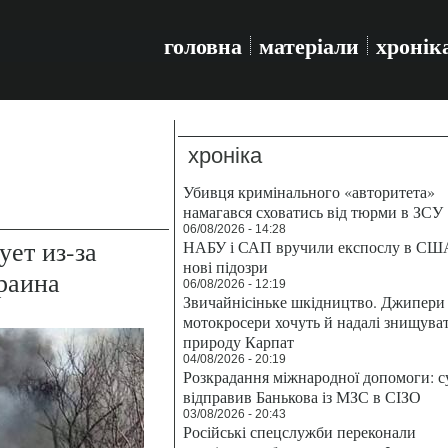
головна
матеріали
хронік
хроніка
Убивця кримінального «авторитета»
намагався сховатись від тюрми в ЗСУ
06/08/2026 - 14:28
ует из-за
НАБУ і САП вручили експослу в СШ
нові підозри
раина
06/08/2026 - 12:19
Звичайнісіньке шкідництво. Джипери 
мотокросери хочуть й надалі знищува
природу Карпат
04/08/2026 - 20:19
Розкрадання міжнародної допомоги: с
відправив Банькова із МЗС в СІЗО
03/08/2026 - 20:43
Російські спецслужби переконали