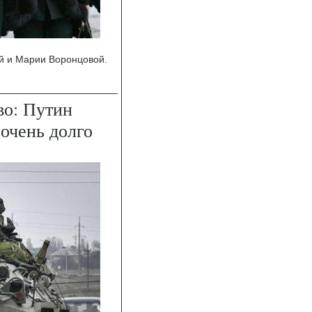
й и Марии Воронцовой.
во: Путин
 очень долго