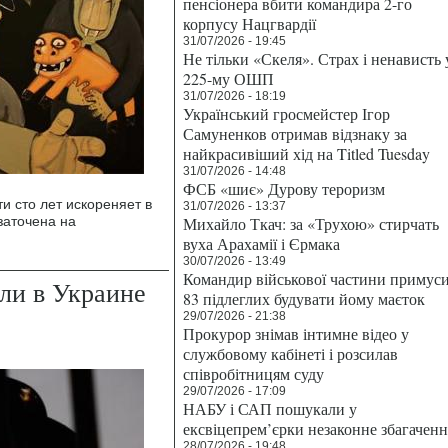
пенсіонера вбити командира 2-го
корпусу Нацгвардії
31/07/2026 - 19:45
Не тільки «Скеля». Страх і ненависть 
225-му ОШП
31/07/2026 - 18:19
Український гросмейстер Ігор
Самуненков отримав відзнаку за
найкрасивіший хід на Titled Tuesday
31/07/2026 - 14:48
ФСБ «шиє» Дурову тероризм
и сто лет искореняет в
31/07/2026 - 13:37
заточена на
Михайло Ткач: за «Трухою» стирчать
вуха Арахамії і Єрмака
30/07/2026 - 13:49
Командир військової частини примус
ыли в Украине
83 підлеглих будувати йому маєток
29/07/2026 - 21:38
Прокурор знімав інтимне відео у
службовому кабінеті і розсилав
співробітницям суду
29/07/2026 - 17:09
НАБУ і САП пошукали у
ексвіцепрем’єрки незаконне збагаченн
28/07/2026 - 19:48