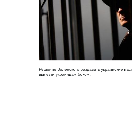
Решение Зеленского раздавать украинские па
вылезти украинцам боком.