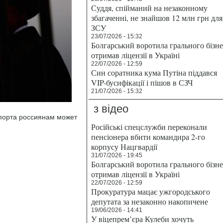
Суддя, спійманий на незаконному
збагаченні, не знайшов 12 млн грн для
ЗСУ
23/07/2026 - 15:32
Болгарський воротила грального бізн
отримав ліцензії в Україні
22/07/2026 - 12:59
Син соратника кума Путіна піддався
VIP-бусифікації і пішов в СЗЧ
21/07/2026 - 15:32
з відео
спорта россиянам может
Російські спецслужби переконали
пенсіонера вбити командира 2-го
корпусу Нацгвардії
31/07/2026 - 19:45
Болгарський воротила грального бізн
отримав ліцензії в Україні
22/07/2026 - 12:59
Прокуратура мацає ужгородського
депутата за незаконно накопичене
19/06/2026 - 14:41
У віцепрем’єра Кулеби хочуть