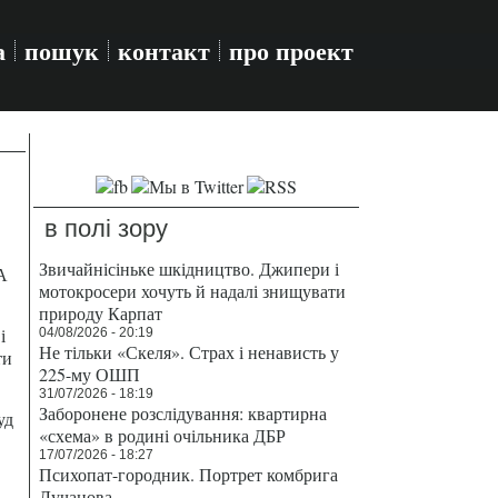
а
пошук
контакт
про проект
в полі зору
Звичайнісіньке шкідництво. Джипери і
А
мотокросери хочуть й надалі знищувати
природу Карпат
і
04/08/2026 - 20:19
Не тільки «Скеля». Страх і ненависть у
ти
225-му ОШП
31/07/2026 - 18:19
Заборонене розслідування: квартирна
уд
«схема» в родині очільника ДБР
17/07/2026 - 18:27
Психопат-городник. Портрет комбрига
Лучанова