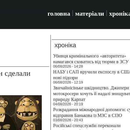
головна
матеріали
хронік
хроніка
Убивця кримінального «авторитета»
намагався сховатись від тюрми в ЗСУ
06/08/2026 - 14:28
н сделали
НАБУ і САП вручили експослу в СШ
нові підозри
06/08/2026 - 12:19
Звичайнісіньке шкідництво. Джипери 
мотокросери хочуть й надалі знищува
природу Карпат
04/08/2026 - 20:19
Розкрадання міжнародної допомоги: с
відправив Банькова із МЗС в СІЗО
03/08/2026 - 20:43
Російські спецслужби переконали