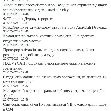
31/07/2026 - 18:19
Український гросмейстер Ігор Самуненков отримав відзнаку
за найкрасивіший хід на Titled Tuesday
31/07/2026 - 14:48
ФСБ «шиє» Дурову тероризм
31/07/2026 - 13:37
Михайло Ткач: за «Трухою» стирчать вуха Арахамії і Єрмака
30/07/2026 - 13:49
Командир військової частини примусив 83 підлеглих
будувати йому маєток
29/07/2026 - 21:38
Прокурор знімав інтимне відео у службовому кабінеті і
розсилав співробітницям суду
29/07/2026 - 17:09
НАБУ і САП пошукали у ексвіцепрем’єрки незаконне
збагачення
28/07/2026 - 19:48
Суддя, спійманий на незаконному збагаченні, не знайшов 12
млн грн для ЗСУ
23/07/2026 - 15:32
Болгарський воротила грального бізнесу отримав ліцензії в
Україні
22/07/2026 - 12:59
Син соратника кума Путіна піддався VIP-бусифікації і пішов
в СЗЧ