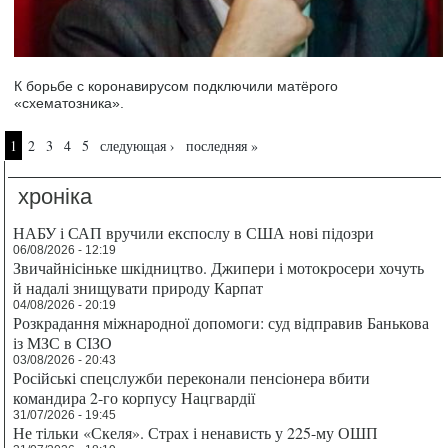
К борьбе с коронавирусом подключили матёрого
«схематозника».
Страницы
1
2
3
4
5
следующая ›
последняя »
хроніка
НАБУ і САП вручили експослу в США нові підозри
06/08/2026 - 12:19
Звичайнісіньке шкідництво. Джипери і мотокросери хочуть
й надалі знищувати природу Карпат
04/08/2026 - 20:19
Розкрадання міжнародної допомоги: суд відправив Банькова
із МЗС в СІЗО
03/08/2026 - 20:43
Російські спецслужби переконали пенсіонера вбити
командира 2-го корпусу Нацгвардії
31/07/2026 - 19:45
Не тільки «Скеля». Страх і ненависть у 225-му ОШП