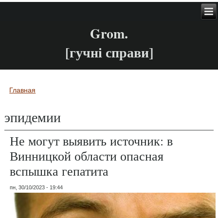
Grom.
[гучні справи]
Главная
Вы здесь
эпидемии
Не могут выявить источник: в
Винницкой области опасная
вспышка гепатита
пн, 30/10/2023 - 19:44