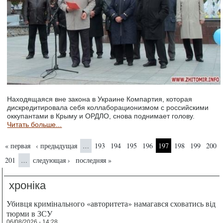
Находящаяся вне закона в Украине Компартия, которая
дискредитировала себя коллаборационизмом с российскими
оккупантами в Крыму и ОРДЛО, снова поднимает голову.
Читать больше...
Страницы
« первая
‹ предыдущая
193
194
195
196
197
198
199
200
…
201
следующая ›
последняя »
…
хроніка
Убивця кримінального «авторитета» намагався сховатись від
тюрми в ЗСУ
06/08/2026 - 14:28