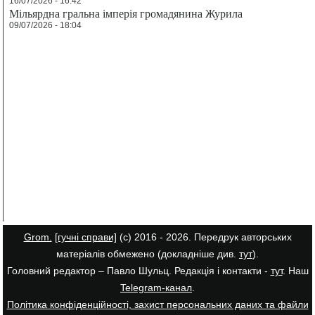
16/07/2026 - 16:42
Мільярдна гральна імперія громадянина Журила
09/07/2026 - 18:04
Grom.
[гучні справи]
(с) 2016 - 2026. Передрук авторських
матеріалів обмежено (докладніше див.
тут
).
Головний редактор – Павло Шульц. Редакція і контакти -
тут
. Наш
Telegram-канал
.
Політика конфіденційності, захист персональних даних та файли