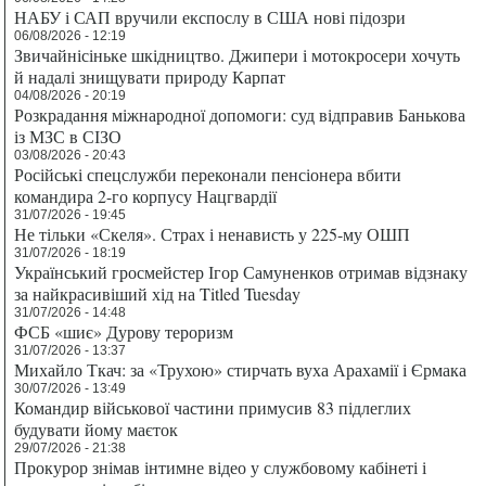
НАБУ і САП вручили експослу в США нові підозри
06/08/2026 - 12:19
Звичайнісіньке шкідництво. Джипери і мотокросери хочуть
й надалі знищувати природу Карпат
04/08/2026 - 20:19
Розкрадання міжнародної допомоги: суд відправив Банькова
із МЗС в СІЗО
03/08/2026 - 20:43
Російські спецслужби переконали пенсіонера вбити
командира 2-го корпусу Нацгвардії
31/07/2026 - 19:45
Не тільки «Скеля». Страх і ненависть у 225-му ОШП
31/07/2026 - 18:19
Український гросмейстер Ігор Самуненков отримав відзнаку
за найкрасивіший хід на Titled Tuesday
31/07/2026 - 14:48
ФСБ «шиє» Дурову тероризм
31/07/2026 - 13:37
Михайло Ткач: за «Трухою» стирчать вуха Арахамії і Єрмака
30/07/2026 - 13:49
Командир військової частини примусив 83 підлеглих
будувати йому маєток
29/07/2026 - 21:38
Прокурор знімав інтимне відео у службовому кабінеті і