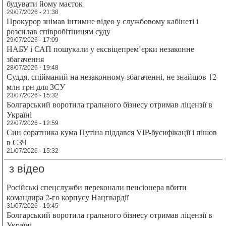
будувати йому маєток
29/07/2026 - 21:38
Прокурор знімав інтимне відео у службовому кабінеті і
розсилав співробітницям суду
29/07/2026 - 17:09
НАБУ і САП пошукали у ексвіцепрем’єрки незаконне
збагачення
28/07/2026 - 19:48
Суддя, спійманий на незаконному збагаченні, не знайшов 12
млн грн для ЗСУ
23/07/2026 - 15:32
Болгарський воротила грального бізнесу отримав ліцензії в
Україні
22/07/2026 - 12:59
Син соратника кума Путіна піддався VIP-бусифікації і пішов
в СЗЧ
21/07/2026 - 15:32
з відео
Російські спецслужби переконали пенсіонера вбити
командира 2-го корпусу Нацгвардії
31/07/2026 - 19:45
Болгарський воротила грального бізнесу отримав ліцензії в
Україні