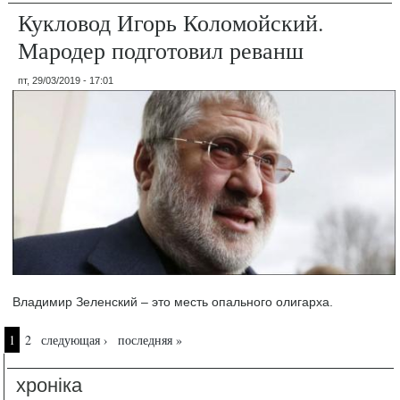
Кукловод Игорь Коломойский.
Мародер подготовил реванш
пт, 29/03/2019 - 17:01
Владимир Зеленский – это месть опального олигарха.
Страницы
1
2
следующая ›
последняя »
хроніка