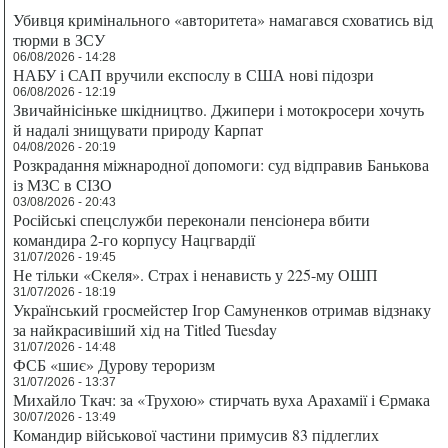
Убивця кримінального «авторитета» намагався сховатись від
тюрми в ЗСУ
06/08/2026 - 14:28
НАБУ і САП вручили експослу в США нові підозри
06/08/2026 - 12:19
Звичайнісіньке шкідництво. Джипери і мотокросери хочуть
й надалі знищувати природу Карпат
04/08/2026 - 20:19
Розкрадання міжнародної допомоги: суд відправив Банькова
із МЗС в СІЗО
03/08/2026 - 20:43
Російські спецслужби переконали пенсіонера вбити
командира 2-го корпусу Нацгвардії
31/07/2026 - 19:45
Не тільки «Скеля». Страх і ненависть у 225-му ОШП
31/07/2026 - 18:19
Український гросмейстер Ігор Самуненков отримав відзнаку
за найкрасивіший хід на Titled Tuesday
31/07/2026 - 14:48
ФСБ «шиє» Дурову тероризм
31/07/2026 - 13:37
Михайло Ткач: за «Трухою» стирчать вуха Арахамії і Єрмака
30/07/2026 - 13:49
Командир військової частини примусив 83 підлеглих