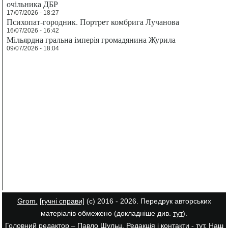
очільника ДБР
17/07/2026 - 18:27
Психопат-городник. Портрет комбрига Лучанова
16/07/2026 - 16:42
Мільярдна гральна імперія громадянина Журила
09/07/2026 - 18:04
Grom.
[гучні справи]
(с) 2016 - 2026. Передрук авторських
матеріалів обмежено (докладніше див.
тут
).
Головний редактор – Павло Шульц. Редакція і контакти -
тут
. Наш