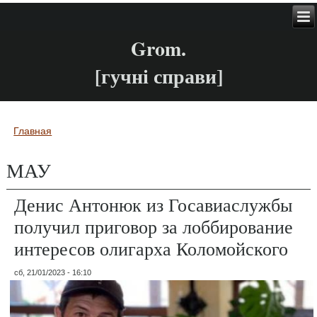
Grom.
[гучні справи]
Главная
Вы здесь
МАУ
Денис Антонюк из Госавиаслужбы
получил приговор за лоббирование
интересов олигарха Коломойского
сб, 21/01/2023 - 16:10