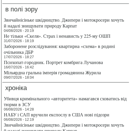
в полі зору
Звичайнісіньке шкідництво. Джипери і мотокросери хочуть
й надалі знищувати природу Карпат
04/08/2026 - 20:19
Не тільки «Скеля». Страх і ненависть у 225-му ОШП
31/07/2026 - 18:19
Заборонене розслідування: квартирна «схема» в родині
очільника ДБР
17/07/2026 - 18:27
Психопат-городник. Портрет комбрига Лучанова
16/07/2026 - 16:42
Мільярдна гральна імперія громадянина Журила
09/07/2026 - 18:04
хроніка
Убивця кримінального «авторитета» намагався сховатись від
тюрми в ЗСУ
06/08/2026 - 14:28
НАБУ і САП вручили експослу в США нові підозри
06/08/2026 - 12:19
Звичайнісіньке шкідництво. Джипери і мотокросери хочуть
й надалі знищувати природу Карпат