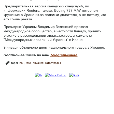
Предварительная версия канадских спецслужб, по
информации Reuters, такова: Boeing 737 МАУ потерпел
крушение в Иране из-за поломки двигателя, а не потому, что
его сбила ракета.
Президент Украины Владимир Зеленский призвал
международное сообщество, в частности Канаду, принять
участие в расследовании авиакатастрофы самолета
"Международных авиалиний Украины" в Иране.
9 января объявлено днем национального траура в Украине.
Подписывайтесь на наш
Telegram-канал
.
tags:
Іран
МАУ
авиация
катастрофы