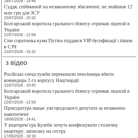
28/07/2026 - 19:48
Суддя, спійманий на незаконному збагаченні, не знайшов 12
млн грн для ЗСУ
23/07/2026 - 15:32
Болгарський воротила грального бізнесу отримав ліцензії в
Україні
22/07/2026 - 12:59
Син соратника кума Путіна піддався VIP-бусифікації і пішов
в СЗЧ
21/07/2026 - 15:32
з відео
Російські спецслужби переконали пенсіонера вбити
командира 2-го корпусу Нацгвардії
31/07/2026 - 19:45
Болгарський воротила грального бізнесу отримав ліцензії в
Україні
22/07/2026 - 12:59
Прокуратура мацає ужгородського депутата за незаконно
накопичене
19/06/2026 - 14:41
У віцепрем’єра Кулеби хочуть конфіскувати столичну
квартиру, записану на сестру
17/06/2026 - 18:19