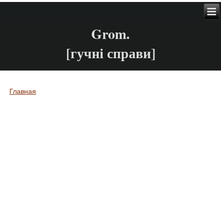
Grom.
[гучні справи]
Главная
Вы здесь