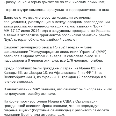
- разрушение и взрыв двигателя по техническим причинам;
- взрыв внутри самолета в результате террористического акта.
Данилов отметил, что в состав комиссии включены
специалисты, участвующие в международном расследовании
атаки российских военнослужащих на малазийский "Боинг"
МН-17 17 июля 2014 года в воздушном пространстве Украины,
а также в экспертизе фрагментов российской зенитной ракеты
"Бук", которая сбила малазийский самолет.
Самолет регулярного рейса PS 752 Тегеран – Киев
авиакомпании "Международные авиалинии Украины" (МАУ)
разбился в Иране утром 8 января. В самолете было 167
пассажиров и 9 членов экипажа, все 176 человек погибли.
Среди погибших были граждане 7 стран: из Ирана 82; из
Канады 63; из Швеции 10; из Афганистана 4; из ФРГ 3, из
Великобритании 3, из Украины 11 граждан (2 пассажира и 9
членов экипажа).
В авиакомпании МАУ заявили, что самолет был исправен и что
не допускают ошибку экипажа.
На фоне противостояния Ирана и США в Организации
гражданской авиации Ирана заявили, что не передадут
"черные ящики" (бортовые самописцы) с разбитого самолета
компании Boeing или американцам.