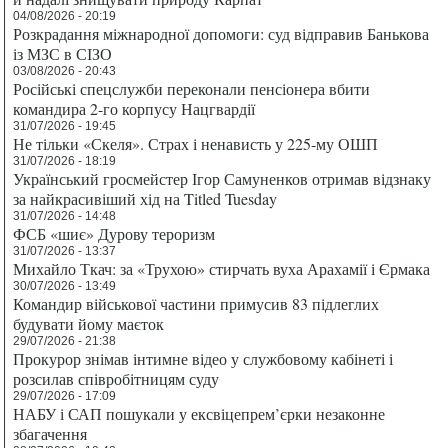
04/08/2026 - 20:19
Розкрадання міжнародної допомоги: суд відправив Банькова
із МЗС в СІЗО
03/08/2026 - 20:43
Російські спецслужби переконали пенсіонера вбити
командира 2-го корпусу Нацгвардії
31/07/2026 - 19:45
Не тільки «Скеля». Страх і ненависть у 225-му ОШП
31/07/2026 - 18:19
Український гросмейстер Ігор Самуненков отримав відзнаку
за найкрасивіший хід на Titled Tuesday
31/07/2026 - 14:48
ФСБ «шиє» Дурову тероризм
31/07/2026 - 13:37
Михайло Ткач: за «Трухою» стирчать вуха Арахамії і Єрмака
30/07/2026 - 13:49
Командир військової частини примусив 83 підлеглих
будувати йому маєток
29/07/2026 - 21:38
Прокурор знімав інтимне відео у службовому кабінеті і
розсилав співробітницям суду
29/07/2026 - 17:09
НАБУ і САП пошукали у ексвіцепрем’єрки незаконне
збагачення