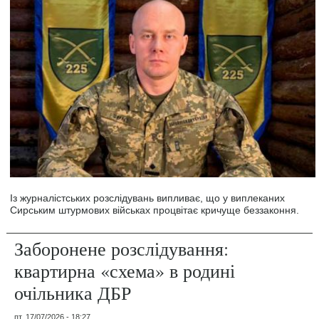
Із журналістських розслідувань випливає, що у виплеканих
Сирським штурмових військах процвітає кричуще беззаконня.
Заборонене розслідування:
квартирна «схема» в родині
очільника ДБР
пт, 17/07/2026 - 18:27