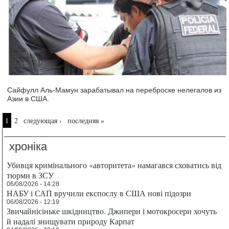
Сайфулл Аль-Мамун зарабатывал на переброске нелегалов из
Азии в США.
Страницы
1
2
следующая ›
последняя »
хроніка
Убивця кримінального «авторитета» намагався сховатись від
тюрми в ЗСУ
06/08/2026 - 14:28
НАБУ і САП вручили експослу в США нові підозри
06/08/2026 - 12:19
Звичайнісіньке шкідництво. Джипери і мотокросери хочуть
й надалі знищувати природу Карпат