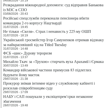
04/08/2026 - 20:19
Розкрадання міжнародної допомоги: суд відправив Банькова
із МЗС в СІЗО
03/08/2026 - 20:43
Російські спецслужби переконали пенсіонера вбити
командира 2-го корпусу Нацгвардії
31/07/2026 - 19:45
Не тільки «Скеля». Страх і ненависть у 225-му ОШП
31/07/2026 - 18:19
Український гросмейстер Ігор Самуненков отримав відзнаку
за найкрасивіший хід на Titled Tuesday
31/07/2026 - 14:48
ФСБ «шиє» Дурову тероризм
31/07/2026 - 13:37
Михайло Ткач: за «Трухою» стирчать вуха Арахамії і Єрмака
30/07/2026 - 13:49
Командир військової частини примусив 83 підлеглих
будувати йому маєток
29/07/2026 - 21:38
Прокурор знімав інтимне відео у службовому кабінеті і
розсилав співробітницям суду
29/07/2026 - 17:09
НАБУ і САП пошукали у ексвіцепрем’єрки незаконне
збагачення
28/07/2026 - 19:48