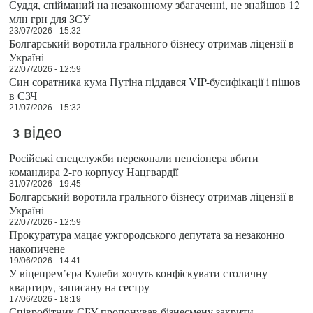
Суддя, спійманий на незаконному збагаченні, не знайшов 12
млн грн для ЗСУ
23/07/2026 - 15:32
Болгарський воротила грального бізнесу отримав ліцензії в
Україні
22/07/2026 - 12:59
Син соратника кума Путіна піддався VIP-бусифікації і пішов
в СЗЧ
21/07/2026 - 15:32
з відео
Російські спецслужби переконали пенсіонера вбити
командира 2-го корпусу Нацгвардії
31/07/2026 - 19:45
Болгарський воротила грального бізнесу отримав ліцензії в
Україні
22/07/2026 - 12:59
Прокуратура мацає ужгородського депутата за незаконно
накопичене
19/06/2026 - 14:41
У віцепрем’єра Кулеби хочуть конфіскувати столичну
квартиру, записану на сестру
17/06/2026 - 18:19
Співробітник СБУ пропонував бізнесмену закрити