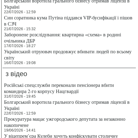
Болгарський воротила грального бізнесу отримав ліцензії в
Україні
22/07/2026 - 12:59
Син соратника кума Путіна піддався VIP-бусифікації і пішов
в СЗЧ
21/07/2026 - 15:32
Заборонене розслідування: квартирна «схема» в родині
очільника ДБР
17/07/2026 - 18:27
Український отруювач продовжує вбивати людей по всьому
світу
16/07/2026 - 19:08
з відео
Російські спецслужби переконали пенсіонера вбити
командира 2-го корпусу Нацгвардії
31/07/2026 - 19:45
Болгарський воротила грального бізнесу отримав ліцензії в
Україні
22/07/2026 - 12:59
Прокуратура мацає ужгородського депутата за незаконно
накопичене
19/06/2026 - 14:41
У віцепрем’єра Кулеби хочуть конфіскувати столичну