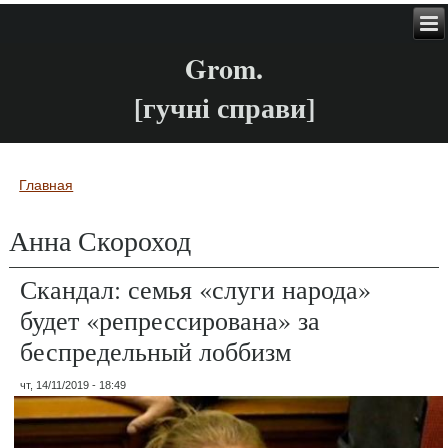
Grom.
[гучні справи]
Главная
Вы здесь
Анна Скороход
Скандал: семья «слуги народа»
будет «репрессирована» за
беспредельный лоббизм
чт, 14/11/2019 - 18:49