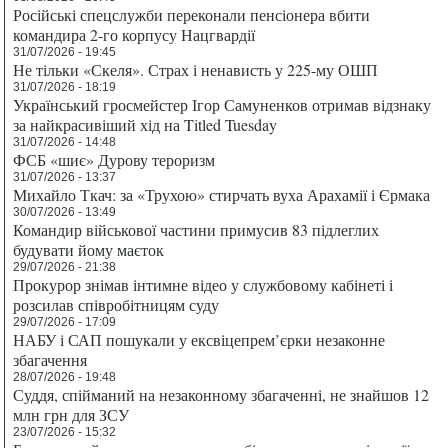
Російські спецслужби переконали пенсіонера вбити
командира 2-го корпусу Нацгвардії
31/07/2026 - 19:45
Не тільки «Скеля». Страх і ненависть у 225-му ОШП
31/07/2026 - 18:19
Український гросмейстер Ігор Самуненков отримав відзнаку
за найкрасивіший хід на Titled Tuesday
31/07/2026 - 14:48
ФСБ «шиє» Дурову тероризм
31/07/2026 - 13:37
Михайло Ткач: за «Трухою» стирчать вуха Арахамії і Єрмака
30/07/2026 - 13:49
Командир військової частини примусив 83 підлеглих
будувати йому маєток
29/07/2026 - 21:38
Прокурор знімав інтимне відео у службовому кабінеті і
розсилав співробітницям суду
29/07/2026 - 17:09
НАБУ і САП пошукали у ексвіцепрем’єрки незаконне
збагачення
28/07/2026 - 19:48
Суддя, спійманий на незаконному збагаченні, не знайшов 12
млн грн для ЗСУ
23/07/2026 - 15:32