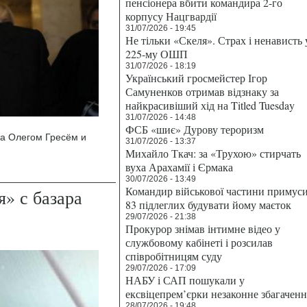
пенсіонера вбити командира 2-го
корпусу Нацгвардії
31/07/2026 - 19:45
Не тільки «Скеля». Страх і ненависть 
225-му ОШП
31/07/2026 - 18:19
Український гросмейстер Ігор
Самуненков отримав відзнаку за
найкрасивіший хід на Titled Tuesday
31/07/2026 - 14:48
ФСБ «шиє» Дурову тероризм
за Олегом Гресём и
31/07/2026 - 13:37
Михайло Ткач: за «Трухою» стирчать
вуха Арахамії і Єрмака
30/07/2026 - 13:49
Командир військової частини примус
» с базара
83 підлеглих будувати йому маєток
29/07/2026 - 21:38
Прокурор знімав інтимне відео у
службовому кабінеті і розсилав
співробітницям суду
29/07/2026 - 17:09
НАБУ і САП пошукали у
ексвіцепрем’єрки незаконне збагаченн
28/07/2026 - 19:48