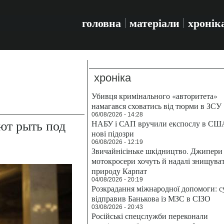
головна
матеріали
хронік
хроніка
Убивця кримінального «авторитета»
намагався сховатись від тюрми в ЗСУ
06/08/2026 - 14:28
ют рыть под
НАБУ і САП вручили експослу в СШ
нові підозри
06/08/2026 - 12:19
Звичайнісіньке шкідництво. Джипери 
мотокросери хочуть й надалі знищува
природу Карпат
04/08/2026 - 20:19
Розкрадання міжнародної допомоги: с
відправив Банькова із МЗС в СІЗО
03/08/2026 - 20:43
Російські спецслужби переконали