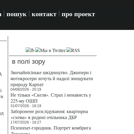
а
пошук
контакт
про проект
в полі зору
Звичайнісіньке шкідництво. Джипери і
А
мотокросери хочуть й надалі знищувати
природу Карпат
і
04/08/2026 - 20:19
Не тільки «Скеля». Страх і ненависть у
ти
225-му ОШП
31/07/2026 - 18:19
Заборонене розслідування: квартирна
уд
«схема» в родині очільника ДБР
17/07/2026 - 18:27
Психопат-городник. Портрет комбрига
Лучанова