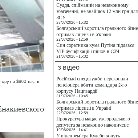
Суддя, спійманий на незаконному
збагаченні, не знайшов 12 млн грн для
ЗСУ
23/07/2026 - 15:32
Болгарський воротила грального бізн
отримав ліцензії в Україні
22/07/2026 - 12:59
Син соратника кума Путіна піддався
VIP-бусифікації і пішов в СЗЧ
21/07/2026 - 15:32
з відео
Російські спецслужби переконали
тору по $800 тыс. в
пенсіонера вбити командира 2-го
корпусу Нацгвардії
31/07/2026 - 19:45
Болгарський воротила грального бізн
Енакиевского
отримав ліцензії в Україні
22/07/2026 - 12:59
Прокуратура мацає ужгородського
депутата за незаконно накопичене
19/06/2026 - 14:41
У віцепрем’єра Кулеби хочуть