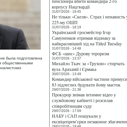
пенсіонера вбити командира 2-го
корпусу Нацгвардії
31/07/2026 - 19:45
Не тільки «Скеля». Страх і ненависть 
225-му ОШП
31/07/2026 - 18:19
Український гросмейстер Ігор
Самуненков отримав відзнаку за
найкрасивіший хід на Titled Tuesday
31/07/2026 - 14:48
ФСБ «шиє» Дурову тероризм
ине была подготовлена
31/07/2026 - 13:37
Михайло Ткач: за «Трухою» стирчать
 и общественными
рналистских
вуха Арахамії і Єрмака
30/07/2026 - 13:49
Командир військової частини примус
83 підлеглих будувати йому маєток
29/07/2026 - 21:38
Прокурор знімав інтимне відео у
службовому кабінеті і розсилав
співробітницям суду
29/07/2026 - 17:09
НАБУ і САП пошукали у
ексвіцепрем’єрки незаконне збагаченн
28/07/2026 - 19:48