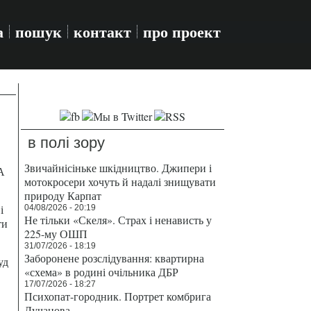
а
пошук
контакт
про проект
в полі зору
Звичайнісіньке шкідництво. Джипери і
А
мотокросери хочуть й надалі знищувати
природу Карпат
і
04/08/2026 - 20:19
Не тільки «Скеля». Страх і ненависть у
ти
225-му ОШП
31/07/2026 - 18:19
Заборонене розслідування: квартирна
уд
«схема» в родині очільника ДБР
17/07/2026 - 18:27
Психопат-городник. Портрет комбрига
Лучанова