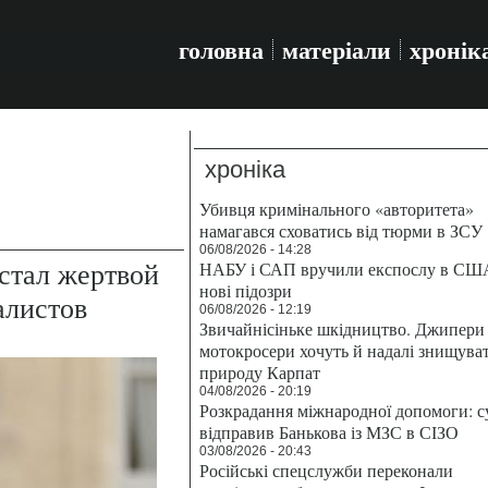
головна
матеріали
хронік
хроніка
Убивця кримінального «авторитета»
намагався сховатись від тюрми в ЗСУ
06/08/2026 - 14:28
стал жертвой
НАБУ і САП вручили експослу в СШ
нові підозри
алистов
06/08/2026 - 12:19
Звичайнісіньке шкідництво. Джипери 
мотокросери хочуть й надалі знищува
природу Карпат
04/08/2026 - 20:19
Розкрадання міжнародної допомоги: с
відправив Банькова із МЗС в СІЗО
03/08/2026 - 20:43
Російські спецслужби переконали