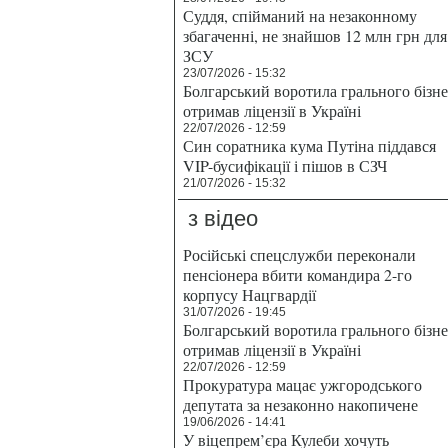
Суддя, спійманий на незаконному
збагаченні, не знайшов 12 млн грн для
ЗСУ
23/07/2026 - 15:32
Болгарський воротила грального бізн
отримав ліцензії в Україні
22/07/2026 - 12:59
Син соратника кума Путіна піддався
VIP-бусифікації і пішов в СЗЧ
21/07/2026 - 15:32
з відео
Російські спецслужби переконали
пенсіонера вбити командира 2-го
корпусу Нацгвардії
31/07/2026 - 19:45
Болгарський воротила грального бізн
отримав ліцензії в Україні
22/07/2026 - 12:59
Прокуратура мацає ужгородського
депутата за незаконно накопичене
19/06/2026 - 14:41
У віцепрем’єра Кулеби хочуть